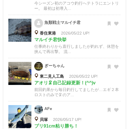
今シーズン初のアコウ釣行へテトラにエントリ
ー。 最初は初導入...
魚類戦士マルイチ君
香住東港
2026/05/22 UP!
マルイチ君快挙
仕事終わりから直行しましたが釣れず、休憩を
挟んで再出撃。 流...
ぎーちゃん
東二見人工島
2026/05/22 UP!
アオリ🦑自己記録更新！(^^)v
前回釣果から毎日釣行してましたが…エギ２本
ロストのみで🦑のア...
AFe
貝塚
2026/05/17 UP!
ブリ91cm粘り勝ち！