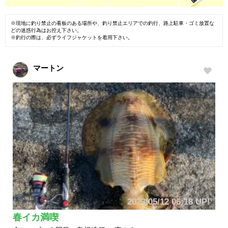
※現地に釣り禁止の看板のある場所や、釣り禁止エリアでの釣行、路上駐車・ゴミ放置な
どの迷惑行為はお控え下さい。
※釣行の際は、必ずライフジャケットを着用下さい。
マートン
2023/05/12 06:18 UP!
春イカ満喫