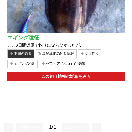
2017/05/02 14:03 UP!
エギング遠征！
ここ3日間爆風で釣りにならなかったが…
中国の釣果
温泉津港の釣り情報
タコ釣り
エギング釣果
セフィア（Sephia）釣果
この釣り情報の詳細をみる
1/1
«
< 前のページ
次のページ >
»