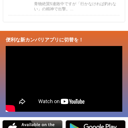
青物絶賛5連敗中ですが「行かなければ釣れな
い」の精神で出撃。...
便利な新カンパリアプリに切替を！