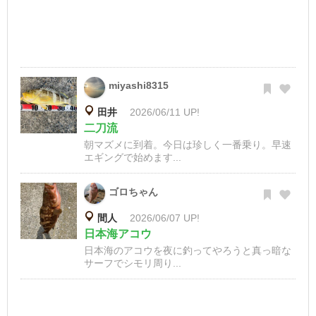
miyashi8315
田井
2026/06/11 UP!
二刀流
朝マズメに到着。今日は珍しく一番乗り。早速
エギングで始めます...
ゴロちゃん
間人
2026/06/07 UP!
日本海アコウ
日本海のアコウを夜に釣ってやろうと真っ暗な
サーフでシモリ周り...