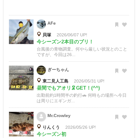
AFe
貝塚
2026/06/07 UP!
今シーズン2本目のブリ！
台風後の青物調査。何やら厳しい状況とのこと
ですが、今回は26...
ぎーちゃん
東二見人工島
2026/05/31 UP!
昼間でもアオリ🦑GET！(^^)
出勤前約1時間半の釣行🚗 何時もの場所へ今日
は周りにエギンガ...
Mr.Crowley
りんくう
2026/05/26 UP!
今シーズン初