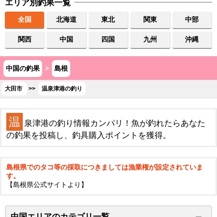
エリア別釣果一覧
全国
北海道
東北
関東
中部
関西
中国
四国
九州
沖縄
中国の釣果
>
島根
大田市
>>
温泉津港の釣り
温
泉津港の釣り情報カンパリ！魚が釣れたらあなた
の釣果を投稿し、釣具購入ポイントを獲得。
島根県でのタコ等の採取につきましては漁業権が設定されていま
す。
【島根県公式サイトより】
中国エリアのカテゴリ一覧