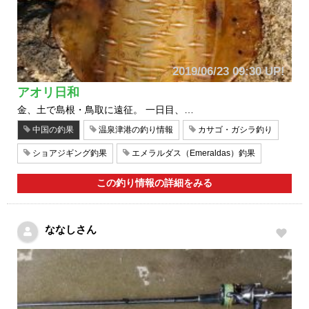
2019/06/23 09:30 UP!
アオリ日和
金、土で島根・鳥取に遠征。 一日目、…
中国の釣果
温泉津港の釣り情報
カサゴ・ガシラ釣り
ショアジギング釣果
エメラルダス（Emeraldas）釣果
この釣り情報の詳細をみる
ななしさん