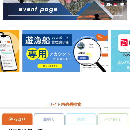
サイト内釣果検索
陸っぱり
船釣り
淡水
バス釣り