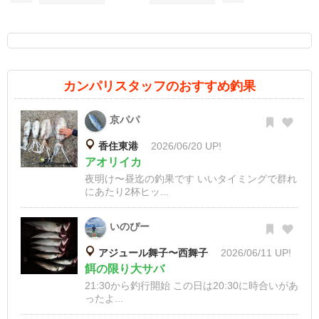
カンパリスタッフのおすすめ釣果
京パパ
香住東港
2026/06/20 UP!
アオリイカ
夜明け〜昼迄の釣果です いいタイミングで群れ
にあたり2杯ヒッ...
いのぴー
アジュール舞子〜西舞子
2026/06/11 UP!
餌の限り大サバ
21:30から釣行開始 この日は20:30に時合いがあ
ったよ...