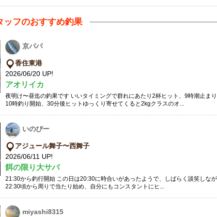
タッフのおすすめ釣果
京パパ
香住東港
2026/06/20 UP!
アオリイカ
夜明け〜昼迄の釣果です いいタイミングで群れにあたり2杯ヒット、9時潮止ま
10時釣り開始、30分後ヒットゆっくり寄せてくると2kgクラスのオ...
いのぴー
アジュール舞子〜西舞子
2026/06/11 UP!
餌の限り大サバ
21:30から釣行開始 この日は20:30に時合いがあったようで、しばらく談笑し
22:30頃から周りで当たり始め、自分にもコンスタントにヒ...
miyashi8315