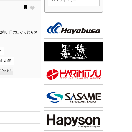
315
フォロワー
セ釣り 日の出から釣りス
報
釣り釣果
ゲット!