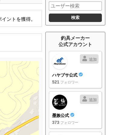
ポイントを獲得。
釣具メーカー
公式アカウント
追加
ハヤブサ公式
521
フォロワー
追加
墨族公式
373
フォロワー