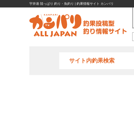
宇井港 陸っぱり 釣り・魚釣り | 釣果情報サイト カンパリ
サイト内釣果検索