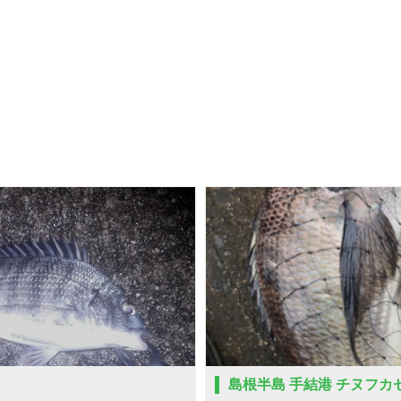
島根半島 手結港 チヌフカ