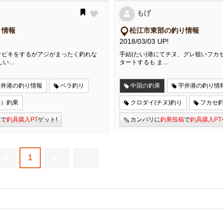
もげ
り情報
松江市東部の釣り情報
2018/03/03 UP!
サビキをするがアジがまったく釣れな
手結(たい)港にてチヌ、グレ狙いフカ
しい…
タートするも ま…
宇井港の釣り情報
ベラ釣り
中国の釣果
宇井港の釣り情
み）釣果
クロダイ(チヌ)釣り
フカセ
稿
で
釣具購入PT
ゲット!
カンパリに
釣果投稿
で
釣具購入PT
1
»
< 前
次 >