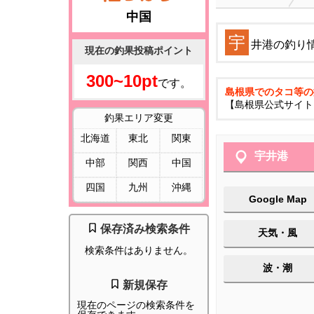
中国
宇
井港の釣り
現在の釣果投稿ポイント
300~10pt
です。
島根県でのタコ等の
【島根県公式サイト
釣果エリア変更
北海道
東北
関東
宇井港
中部
関西
中国
四国
九州
沖縄
Google Map
保存済み検索条件
天気・風
検索条件はありません。
波・潮
新規保存
現在のページの検索条件を