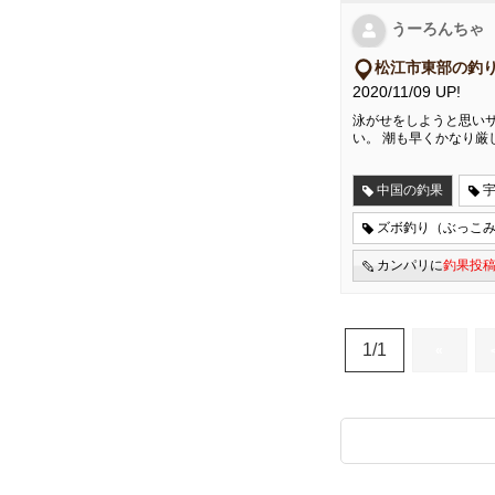
うーろんちゃ
松江市東部の釣
2020/11/09 UP!
泳がせをしようと思い
い。 潮も早くかなり厳
中国の釣果
ズボ釣り（ぶっこ
カンパリに
釣果投
1/1
«