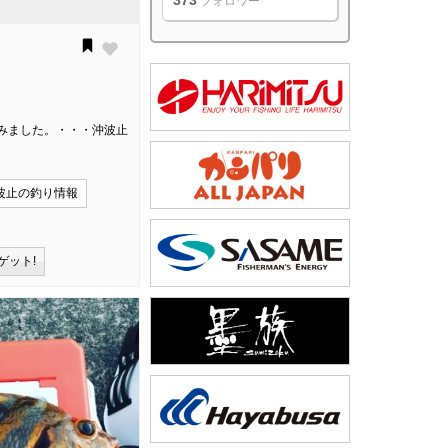
373
フォロワー
みました。・・・沖波止
波止の釣り情報
ゲット!