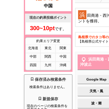
中国
浜
田商港・西
現在の釣果投稿ポイント
ントを獲得。
300~10pt
です。
島根県でのタコ等の
釣果エリア変更
【島根県公式サイト
北海道
東北
関東
中部
関西
中国
浜田商港・
沖波止
四国
九州
沖縄
保存済み検索条件
Google Map
検索条件はありません。
天気・風
新規保存
波・潮
現在のページの検索条件を