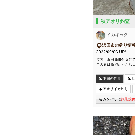
秋アオリ釣査
イカキック！
浜田市の釣り情
2022/09/06 UP!
夕方、浜田商港付近にて
年の春は激渋だった浜
中国の釣果
アオリイカ釣り
カンパリに
釣果投