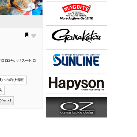
フロロ2号ハリス一ヒロ
波止の釣り情報
果
ゲット!