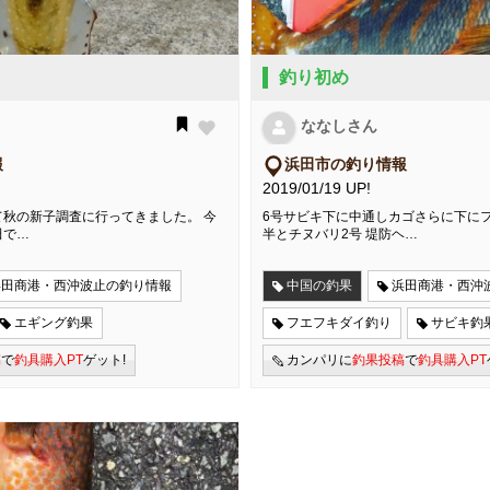
釣り初め
ななしさん
報
浜田市の釣り情報
2019/01/19 UP!
秋の新子調査に行ってきました。 今
6号サビキ下に中通しカゴさらに下に
田で…
半とチヌバリ2号 堤防ヘ…
浜田商港・西沖波止の釣り情報
中国の釣果
浜田商港・西沖
エギング釣果
フエフキダイ釣り
サビキ釣
稿
で
釣具購入PT
ゲット!
カンパリに
釣果投稿
で
釣具購入PT