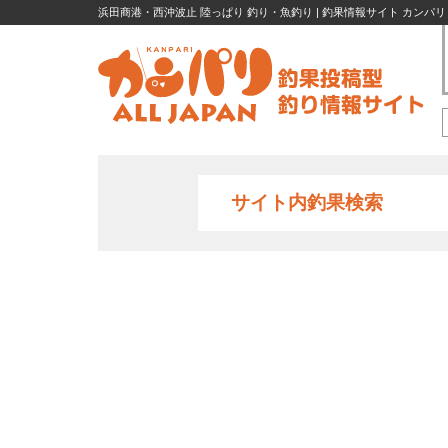
浜田商港・西沖波止 陸っぱり 釣り・魚釣り | 釣果情報サイト カンパリ
サイト内釣果検索