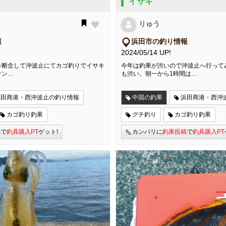
イサキ
りゅう
報
浜田市の釣り情報
2024/05/14 UP!
を断念して沖波止にてカゴ釣りでイサキ
今年は釣果が渋いので沖波止へ行って
サン…
も渋い。朝一から1時間は…
浜田商港・西沖波止の釣り情報
中国の釣果
浜田商港・西沖
カゴ釣り釣果
グチ釣り
カゴ釣り釣果
稿
で
釣具購入PT
ゲット!
カンパリに
釣果投稿
で
釣具購入PT