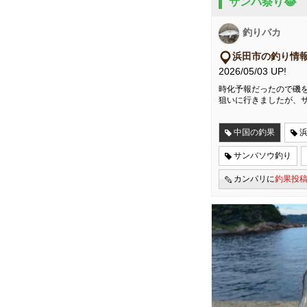
サンバ祭り😂
釣りバカ
浜田市の釣り情
2026/05/03 UP!
時化予報だったので磯
狙いに行きましたが、
中国の釣果
サンバソウ釣り
カンパリに
釣果投