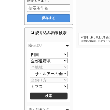
保存できます。
絞り込み釣果検索
※現地に釣り禁止の看板
※釣行の際は、必ずライ
陸っぱり
船・ジギング