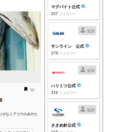
マグバイト公式
337
フォロワー
追加
サンライン 公式
279
フォロワー
追加
ハリミツ公式
316
フォロワー
報
追加
りがなくアコウのみのた
ささめ針公式