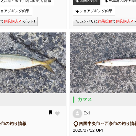
川之江港～金生川河口の釣り情報
四国の釣果
三島港の釣り情
ショアジギング釣果
ショアジギング釣果
稿
で
釣具購入PT
ゲット!
カンパリに
釣果投稿
で
釣具購入PT
カマス
Exi
条市の釣り情報
四国中央市～西条市の釣り情
2025/07/12 UP!