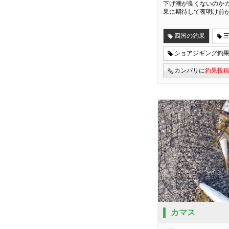
下げ潮が良くないのかカ
果に期待して夜明け前
四国の釣果
ショアジギング釣
カンパリに
釣果投
カマス