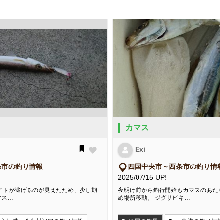
カマス
Exi
条市の釣り情報
四国中央市～西条市の釣り情
2025/07/15 UP!
イトが逃げるのが見えたため、少し期
夜明け前から釣行開始もカマスのあた
マス…
め場所移動。 ジグサビキ…