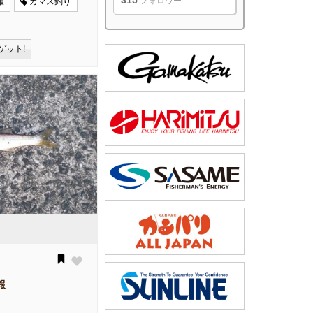
315
フォロワー
報
カマス釣り
ゲット!
報