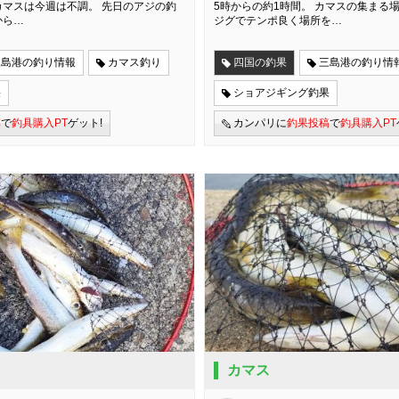
マスは今週は不調。 先日のアジの釣
5時からの約1時間。 カマスの集まる
から…
ジグでテンポ良く場所を…
三島港の釣り情報
カマス釣り
四国の釣果
三島港の釣り情
果
ショアジギング釣果
稿
で
釣具購入PT
ゲット!
カンパリに
釣果投稿
で
釣具購入PT
カマス