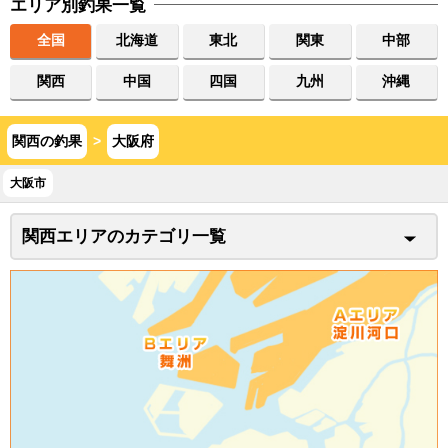
エリア別釣果一覧
全国
北海道
東北
関東
中部
関西
中国
四国
九州
沖縄
関西の釣果
>
大阪府
大阪市
関西エリアのカテゴリ一覧