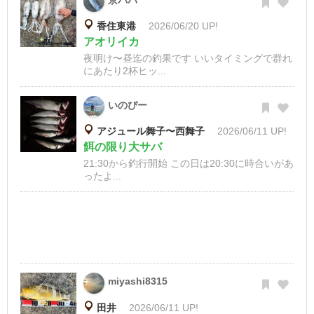
京パパ
香住東港
2026/06/20 UP!
アオリイカ
夜明け〜昼迄の釣果です いいタイミングで群れ
にあたり2杯ヒッ...
いのぴー
アジュール舞子〜西舞子
2026/06/11 UP!
餌の限り大サバ
21:30から釣行開始 この日は20:30に時合いがあ
ったよ...
miyashi8315
田井
2026/06/11 UP!