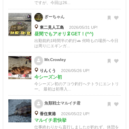
ですが、今回は26...
ぎーちゃん
東二見人工島
2026/05/31 UP!
昼間でもアオリ🦑GET！(^^)
出勤前約1時間半の釣行🚗 何時もの場所へ今日
は周りにエギンガ...
Mr.Crowley
りんくう
2026/05/26 UP!
今シーズン初
今シーズン初のアコウ釣行へテトラにエントリ
ー。 最初は初導入...
魚類戦士マルイチ君
香住東港
2026/05/22 UP!
マルイチ君快挙
仕事終わりから直行しましたが釣れず、休憩を