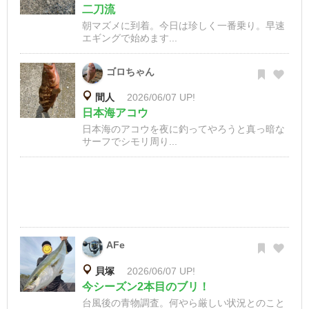
二刀流
朝マズメに到着。今日は珍しく一番乗り。早速
エギングで始めます...
ゴロちゃん
間人
2026/06/07 UP!
日本海アコウ
日本海のアコウを夜に釣ってやろうと真っ暗な
サーフでシモリ周り...
AFe
貝塚
2026/06/07 UP!
今シーズン2本目のブリ！
台風後の青物調査。何やら厳しい状況とのこと