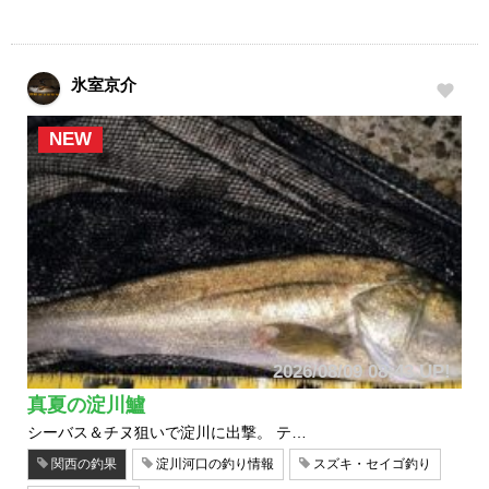
氷室京介
NEW
2026/08/09 08:43 UP!
真夏の淀川鱸
シーバス＆チヌ狙いで淀川に出撃。 テ…
関西の釣果
淀川河口の釣り情報
スズキ・セイゴ釣り