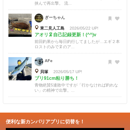
挟んで再出撃。 流...
ぎーちゃん
東二見人工島
2026/05/22 UP!
アオリ🦑自己記録更新！(^^)v
前回釣果から毎日釣行してましたが…エギ２本
ロストのみで🦑のア...
AFe
貝塚
2026/05/17 UP!
ブリ91cm粘り勝ち！
青物絶賛5連敗中ですが「行かなければ釣れな
い」の精神で出撃。...
便利な新カンパリアプリに切替を！