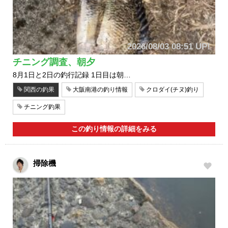
2026/08/03 08:51 UP!
チニング調査、朝夕
8月1日と2日の釣行記録 1日目は朝…
関西の釣果
大阪南港の釣り情報
クロダイ(チヌ)釣り
チニング釣果
この釣り情報の詳細をみる
掃除機