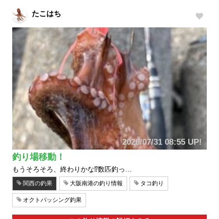
たこはち
2026/07/31 08:55 UP!
釣り場移動！
もうそろそろ、終わりかな⁉️数匹釣っ…
関西の釣果
大阪南港の釣り情報
タコ釣り
オクトパッシング釣果