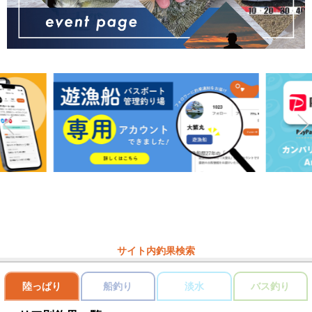
サイト内釣果検索
陸っぱり
船釣り
淡水
バス釣り