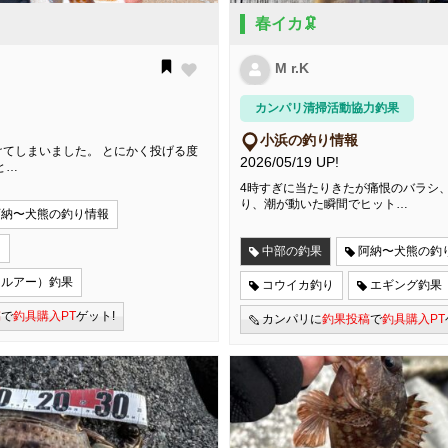
春イカ🦑
M r.K
カンパリ清掃活動協力釣果
小浜の釣り情報
てしまいました。 とにかく投げる度
2026/05/19 UP!
と…
4時すぎに当たりきたが痛恨のバラシ
り、潮が動いた瞬間でヒット…
阿納〜犬熊の釣り情報
り
中部の釣果
阿納〜犬熊の釣
（ルアー）釣果
コウイカ釣り
エギング釣果
稿
で
釣具購入PT
ゲット!
カンパリに
釣果投稿
で
釣具購入PT