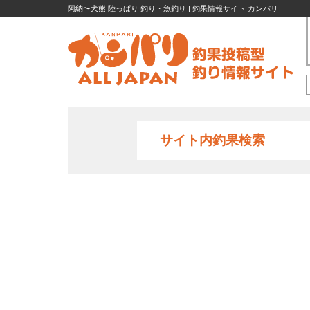
阿納〜犬熊 陸っぱり 釣り・魚釣り | 釣果情報サイト カンパリ
サイト内釣果検索