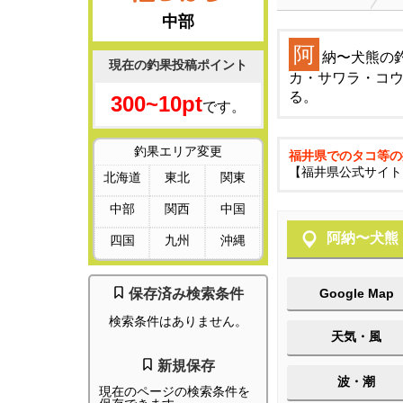
中部
阿
納〜犬熊の
現在の釣果投稿ポイント
カ・サワラ・コ
る。
300~10pt
です。
釣果エリア変更
福井県でのタコ等の
【福井県公式サイト
北海道
東北
関東
中部
関西
中国
阿納〜犬熊
四国
九州
沖縄
保存済み検索条件
Google Map
検索条件はありません。
天気・風
新規保存
波・潮
現在のページの検索条件を