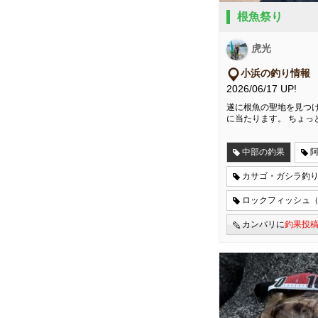
根魚祭り
虎光
小浜の釣り情報
2026/06/17 UP!
遂に根魚の聖地を見つけ
に当たります。 ちょっ
中部の釣果
カサゴ・ガシラ釣
ロックフィッシュ
カンパリに
釣果投