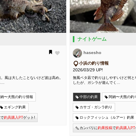
ナイトゲーム
hasesho
小浜の釣り情報
2026/03/29 UP!
着。風は大したことないけど波は高め。
無風ベタ凪で釣りはしやすいけど何と
し…
したが、ガシラが遊んでく…
阿納〜犬熊の釣り情報
中部の釣果
阿納〜犬熊の釣
エギング釣果
カサゴ・ガシラ釣り
稿
で
釣具購入PT
ゲット!
ロックフィッシュ（ルアー）釣果
カンパリに
釣果投稿
で
釣具購入PT