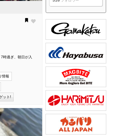
316
フォロワー
、7時過ぎ、朝日が入
り情報
ゲット!