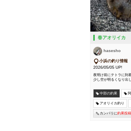
春アオリイカ
hasesho
小浜の釣り情報
2026/05/05 UP!
夜明け前にテトラに到
少し空が明るくなり出
中部の釣果
アオリイカ釣り
カンパリに
釣果投