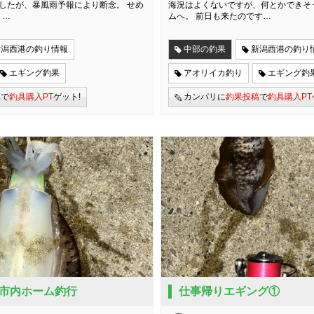
したが、暴風雨予報により断念。 せめ
海況はよくないですが、何とかできそ
、…
ムへ。 前日も来たのです…
新潟西港の釣り情報
中部の釣果
新潟西港の釣り
エギング釣果
アオリイカ釣り
エギング釣
稿
で
釣具購入PT
ゲット!
カンパリに
釣果投稿
で
釣具購入PT
市内ホーム釣行
仕事帰りエギング①