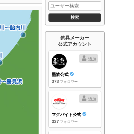
釣具メーカー
公式アカウント
追加
墨族公式
373
フォロワー
追加
マグバイト公式
337
フォロワー