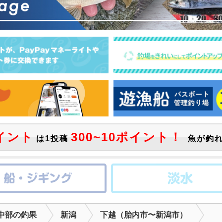
イント
300~10ポイント！
は1投稿
魚が釣れ
中部の釣果
新潟
下越（胎内市〜新潟市）