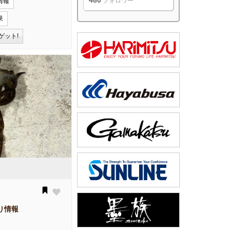
480
フォロワー
情報
果
ゲット!
り情報