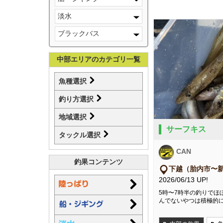
淡水
ブラックバス
中部エリアのカテゴリ一覧
魚種選択
釣り方選択
地域選択
サーフキス
タックル選択
CAN
釣果コンテンツ
下越（胎内市〜
2026/06/13 UP!
5時〜7時半の釣りでほ
んでないやつは積極的