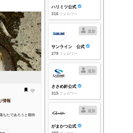
ハリミツ公式
316
フォロワー
追加
サンライン 公式
279
フォロワー
追加
ささめ針公式
315
フォロワー
り情報
追加
も落ちたであろうと期待
がまかつ公式