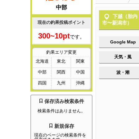
中部
下越（胎内
現在の釣果投稿ポイント
市〜新潟市）
300~10pt
です。
Google Map
釣果エリア変更
天気・風
北海道
東北
関東
中部
関西
中国
波・潮
四国
九州
沖縄
保存済み検索条件
検索条件はありません。
新規保存
現在のページの検索条件を