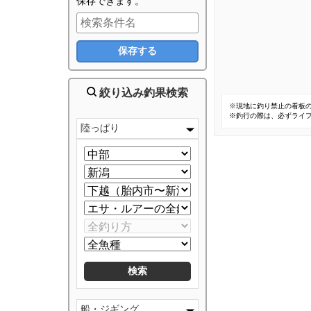
保存できます。
絞り込み釣果検索
※現地に釣り禁止の看板
※釣行の際は、必ずライ
陸っぱり
船・ジギング