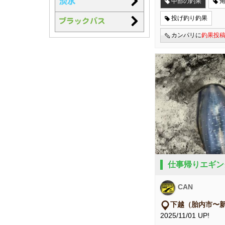
中部の釣果
投げ釣り釣果
カンパリに
釣果投
仕事帰りエギン
CAN
下越（胎内市〜
2025/11/01 UP!