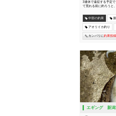
3連休で遠征する予定で
て荒れる前に釣ろうと
中部の釣果
アオリイカ釣り
カンパリに
釣果投
エギング 新潟