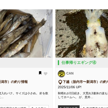
仕事帰りエギング④
CAN
新潟市）の釣り情報
下越（胎内市〜新潟市）の釣
2025/11/06 UP!
ぼ入れパク。サイズは小さめ。 針を飲
秋晴れが2日続き、大荒れ3連休の波
に…
してホームへ。 が、意外…