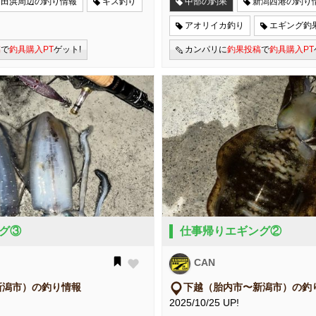
角田浜周辺の釣り情報
キス釣り
中部の釣果
新潟西港の釣り
アオリイカ釣り
エギング釣
稿
で
釣具購入PT
ゲット!
カンパリに
釣果投稿
で
釣具購入PT
グ③
仕事帰りエギング②
CAN
新潟市）の釣り情報
下越（胎内市〜新潟市）の釣
2025/10/25 UP!