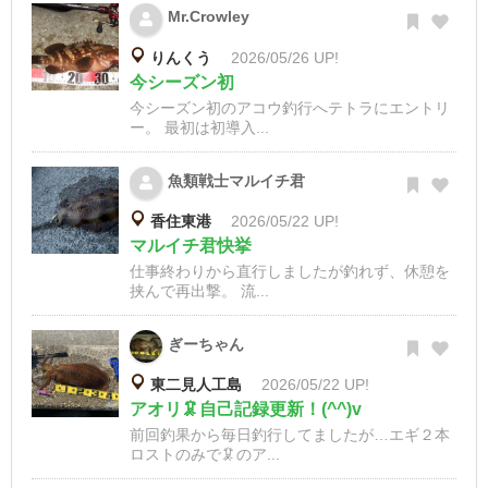
Mr.Crowley
りんくう
2026/05/26 UP!
今シーズン初
今シーズン初のアコウ釣行へテトラにエントリ
ー。 最初は初導入...
魚類戦士マルイチ君
香住東港
2026/05/22 UP!
マルイチ君快挙
仕事終わりから直行しましたが釣れず、休憩を
挟んで再出撃。 流...
ぎーちゃん
東二見人工島
2026/05/22 UP!
アオリ🦑自己記録更新！(^^)v
前回釣果から毎日釣行してましたが…エギ２本
ロストのみで🦑のア...