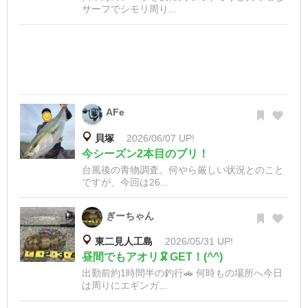
サーフでシモリ周り...
AFe
貝塚
2026/06/07 UP!
今シーズン2本目のブリ！
台風後の青物調査。何やら厳しい状況とのこと
ですが、今回は26...
ぎーちゃん
東二見人工島
2026/05/31 UP!
昼間でもアオリ🦑GET！(^^)
出勤前約1時間半の釣行🚗 何時もの場所へ今日
は周りにエギンガ...