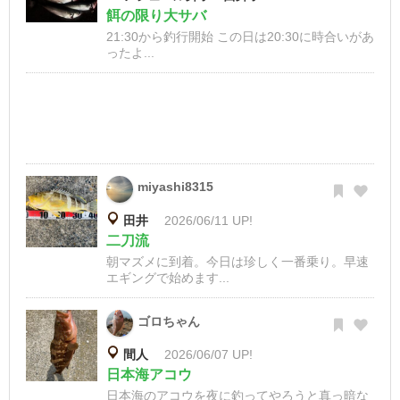
餌の限り大サバ
21:30から釣行開始 この日は20:30に時合いがあ
ったよ...
miyashi8315
田井
2026/06/11 UP!
二刀流
朝マズメに到着。今日は珍しく一番乗り。早速
エギングで始めます...
ゴロちゃん
間人
2026/06/07 UP!
日本海アコウ
日本海のアコウを夜に釣ってやろうと真っ暗な