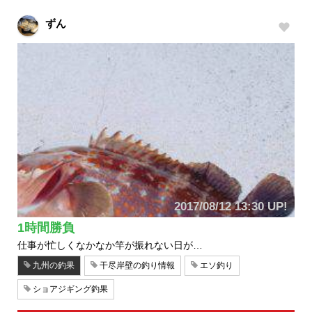
ずん
2017/08/12 13:30 UP!
1時間勝負
仕事が忙しくなかなか竿が振れない日が…
九州の釣果
干尽岸壁の釣り情報
エソ釣り
ショアジギング釣果