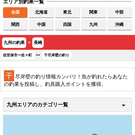
エリア別釣果一覧
全国
北海道
東北
関東
中部
関西
中国
四国
九州
沖縄
九州の釣果
>
長崎
佐世保市〜佐々町
>>
干尽岸壁の釣り
干
尽岸壁の釣り情報カンパリ！魚が釣れたらあなた
の釣果を投稿し、釣具購入ポイントを獲得。
九州エリアのカテゴリ一覧