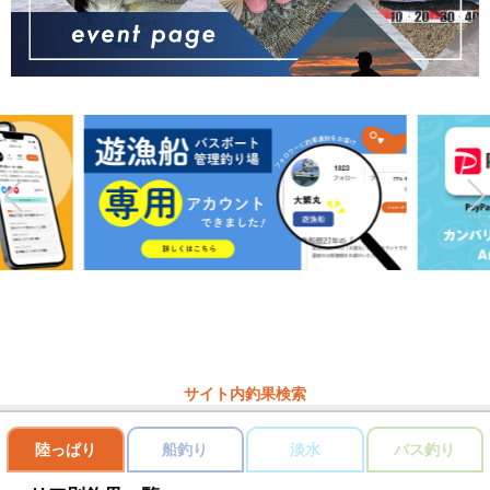
サイト内釣果検索
陸っぱり
船釣り
淡水
バス釣り