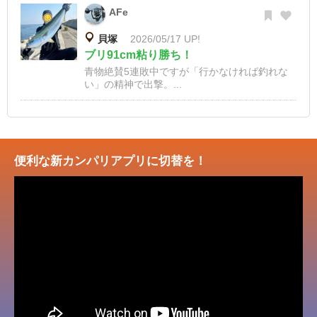
AFe
貝塚
2026/05/17 UP!
ブリ91cm粘り勝ち！
青物絶賛5連敗中ですが「行かなければ釣れな
い」の精神で出撃。...
便利な新カンパリアプリに切替を！