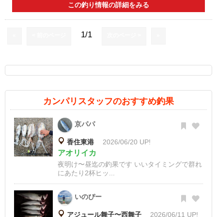
この釣り情報の詳細をみる
1/1
«
< 前のページ
次のページ >
»
カンパリスタッフのおすすめ釣果
京パパ
香住東港
2026/06/20 UP!
アオリイカ
夜明け〜昼迄の釣果です いいタイミングで群れ
にあたり2杯ヒッ...
いのぴー
アジュール舞子〜西舞子
2026/06/11 UP!