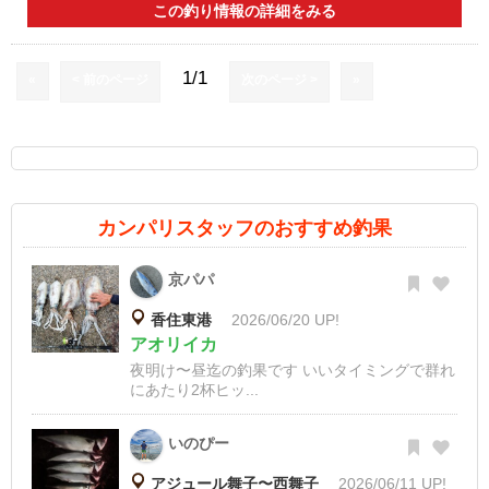
この釣り情報の詳細をみる
1/1
«
< 前のページ
次のページ >
»
カンパリスタッフのおすすめ釣果
京パパ
香住東港
2026/06/20 UP!
アオリイカ
夜明け〜昼迄の釣果です いいタイミングで群れ
にあたり2杯ヒッ...
いのぴー
アジュール舞子〜西舞子
2026/06/11 UP!