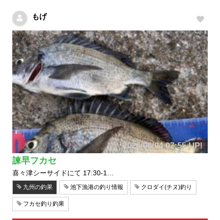
もげ
2026/06/04 07:55 UP!
諫早フカセ
喜々津シーサイドにて 17:30-1…
九州の釣果
池下漁港の釣り情報
クロダイ(チヌ)釣り
フカセ釣り釣果