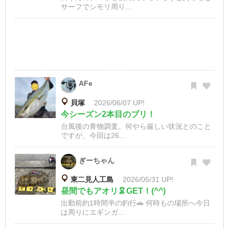
サーフでシモリ周り...
AFe
貝塚
2026/06/07 UP!
今シーズン2本目のブリ！
台風後の青物調査。何やら厳しい状況とのこと
ですが、今回は26...
ぎーちゃん
東二見人工島
2026/05/31 UP!
昼間でもアオリ🦑GET！(^^)
出勤前約1時間半の釣行🚗 何時もの場所へ今日
は周りにエギンガ...