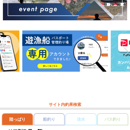
サイト内釣果検索
陸っぱり
船釣り
淡水
バス釣り