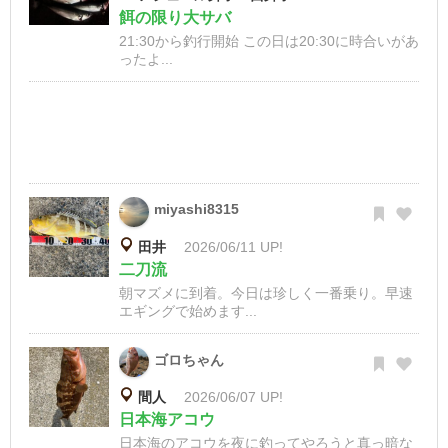
餌の限り大サバ
21:30から釣行開始 この日は20:30に時合いがあ
ったよ...
miyashi8315
田井
2026/06/11 UP!
二刀流
朝マズメに到着。今日は珍しく一番乗り。早速
エギングで始めます...
ゴロちゃん
間人
2026/06/07 UP!
日本海アコウ
日本海のアコウを夜に釣ってやろうと真っ暗な