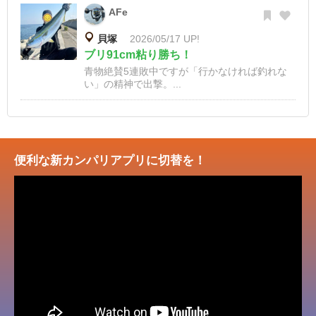
AFe
貝塚
2026/05/17 UP!
ブリ91cm粘り勝ち！
青物絶賛5連敗中ですが「行かなければ釣れな
い」の精神で出撃。...
便利な新カンパリアプリに切替を！