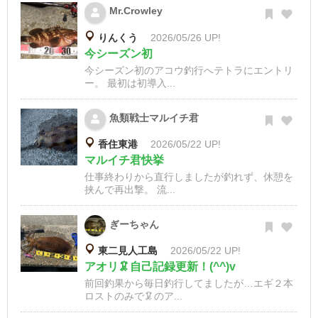
Mr.Crowley
りんくう
2026/05/26 UP!
今シーズン初
今シーズン初のアコウ釣行へテトラにエントリ
ー。 最初は初導入...
魚類戦士マルイチ君
香住東港
2026/05/22 UP!
マルイチ君快挙
仕事終わりから直行しましたが釣れず、休憩を
挟んで再出撃。 流...
ぎーちゃん
東二見人工島
2026/05/22 UP!
アオリ🦑自己記録更新！(^^)v
前回釣果から毎日釣行してましたが…エギ２本
ロストのみで🦑のア...