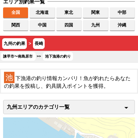
エリア別釣果一覧
全国
北海道
東北
関東
中部
関西
中国
四国
九州
沖縄
九州の釣果
>
長崎
諫早市〜南島原市
>>
池下漁港の釣り
池
下漁港の釣り情報カンパリ！魚が釣れたらあなた
の釣果を投稿し、釣具購入ポイントを獲得。
九州エリアのカテゴリ一覧