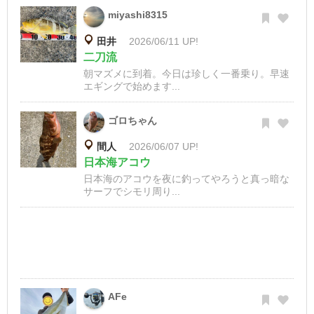
miyashi8315
田井
2026/06/11 UP!
二刀流
朝マズメに到着。今日は珍しく一番乗り。早速
エギングで始めます...
ゴロちゃん
間人
2026/06/07 UP!
日本海アコウ
日本海のアコウを夜に釣ってやろうと真っ暗な
サーフでシモリ周り...
AFe