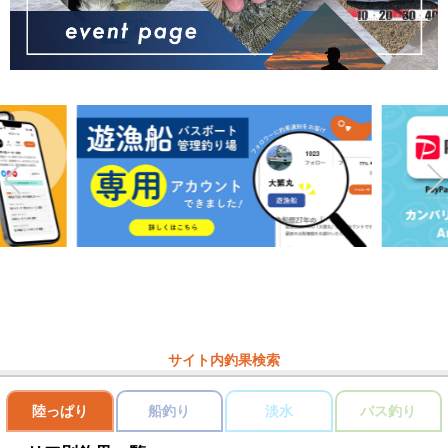
サイト内釣果検索
陸っぱり
船釣り
淡水
バス釣り