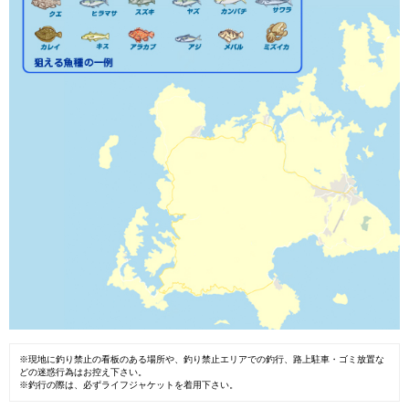
※現地に釣り禁止の看板のある場所や、釣り禁止エリアでの釣行、路上駐車・ゴミ放置な
どの迷惑行為はお控え下さい。
※釣行の際は、必ずライフジャケットを着用下さい。