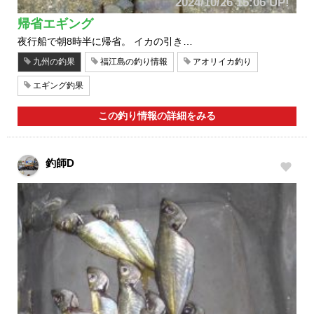
2024/10/26 15:06 UP!
帰省エギング
夜行船で朝8時半に帰省。 イカの引き…
九州の釣果
福江島の釣り情報
アオリイカ釣り
エギング釣果
この釣り情報の詳細をみる
釣師D