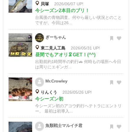
貝塚
2026/06/07 UP!
今シーズン2本目のブリ！
台風後の青物調査。何やら厳しい状況とのこと
ですが、今回は26...
ぎーちゃん
東二見人工島
2026/05/31 UP!
昼間でもアオリ🦑GET！(^^)
出勤前約1時間半の釣行🚗 何時もの場所へ今日
は周りにエギンガ...
Mr.Crowley
りんくう
2026/05/26 UP!
今シーズン初
今シーズン初のアコウ釣行へテトラにエントリ
ー。 最初は初導入...
魚類戦士マルイチ君