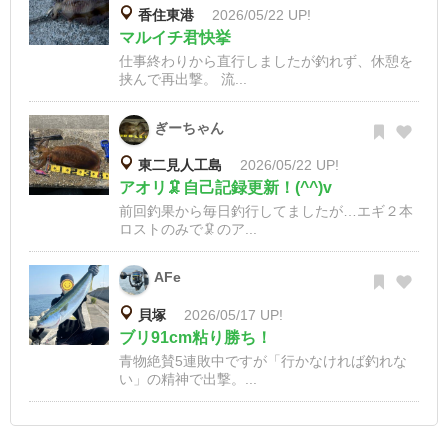
香住東港
2026/05/22 UP!
マルイチ君快挙
仕事終わりから直行しましたが釣れず、休憩を
挟んで再出撃。 流...
ぎーちゃん
東二見人工島
2026/05/22 UP!
アオリ🦑自己記録更新！(^^)v
前回釣果から毎日釣行してましたが…エギ２本
ロストのみで🦑のア...
AFe
貝塚
2026/05/17 UP!
ブリ91cm粘り勝ち！
青物絶賛5連敗中ですが「行かなければ釣れな
い」の精神で出撃。...