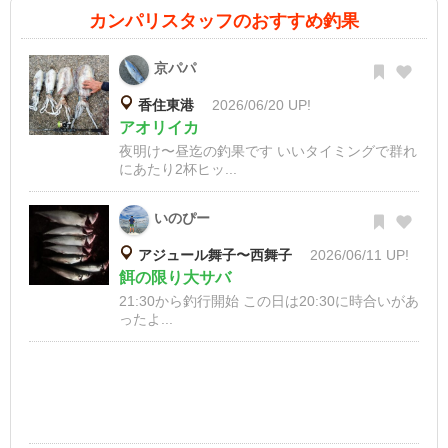
カンパリスタッフのおすすめ釣果
京パパ
香住東港
2026/06/20 UP!
アオリイカ
夜明け〜昼迄の釣果です いいタイミングで群れ
にあたり2杯ヒッ...
いのぴー
アジュール舞子〜西舞子
2026/06/11 UP!
餌の限り大サバ
21:30から釣行開始 この日は20:30に時合いがあ
ったよ...