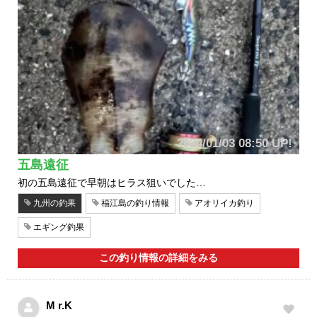
2024/01/03 08:50 UP!
五島遠征
初の五島遠征で早朝はヒラス狙いでした…
九州の釣果
福江島の釣り情報
アオリイカ釣り
エギング釣果
この釣り情報の詳細をみる
M r.K