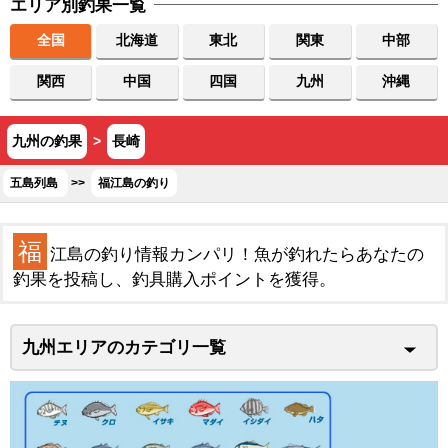
エリア別釣果一覧
全国
北海道
東北
関東
中部
関西
中国
四国
九州
沖縄
九州の釣果
>
長崎
五島列島
>>
福江島の釣り
福
江島の釣り情報カンパリ！魚が釣れたらあなたの
釣果を投稿し、釣具購入ポイントを獲得。
九州エリアのカテゴリ一覧