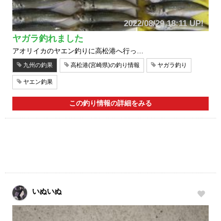
2022/08/29 18:11 UP!
ヤガラ釣れました
アオリイカのヤエン釣りに高松港へ行っ…
九州の釣果
高松港(宮崎県)の釣り情報
ヤガラ釣り
ヤエン釣果
この釣り情報の詳細をみる
いぬいぬ