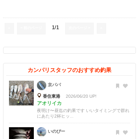
1/1
«
< 前のページ
次のページ >
»
カンパリスタッフのおすすめ釣果
京パパ
香住東港
2026/06/20 UP!
アオリイカ
夜明け〜昼迄の釣果です いいタイミングで群れ
にあたり2杯ヒッ...
いのぴー