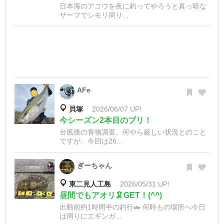
日本海のアコウを夜に釣ってやろうと真っ暗な
サーフでシモリ周り...
AFe
貝塚
2026/06/07 UP!
今シーズン2本目のブリ！
台風後の青物調査。何やら厳しい状況とのこと
ですが、今回は26...
ぎーちゃん
東二見人工島
2026/05/31 UP!
昼間でもアオリ🦑GET！(^^)
出勤前約1時間半の釣行🚗 何時もの場所へ今日
は周りにエギンガ...