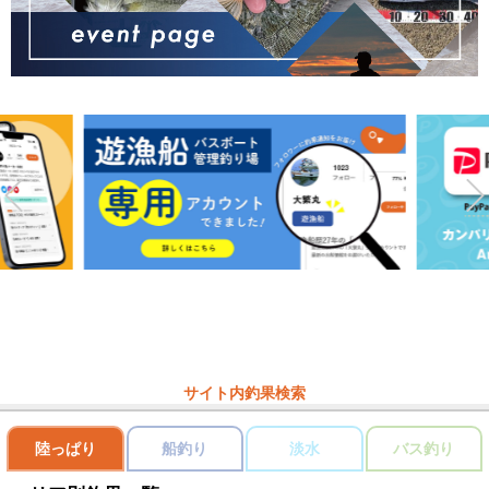
サイト内釣果検索
陸っぱり
船釣り
淡水
バス釣り