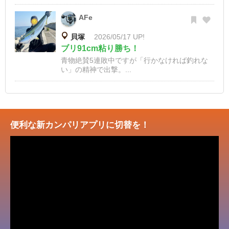
AFe
貝塚
2026/05/17 UP!
ブリ91cm粘り勝ち！
青物絶賛5連敗中ですが「行かなければ釣れな
い」の精神で出撃。...
便利な新カンパリアプリに切替を！