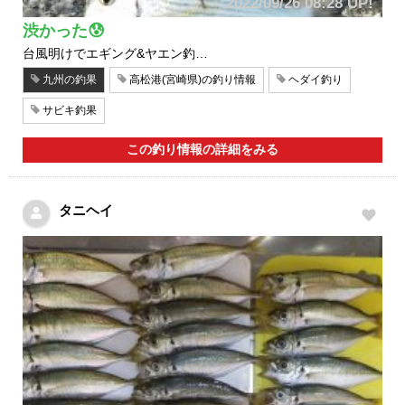
2022/09/26 08:28 UP!
渋かった😰
台風明けでエギング&ヤエン釣…
九州の釣果
高松港(宮崎県)の釣り情報
ヘダイ釣り
サビキ釣果
この釣り情報の詳細をみる
タニヘイ