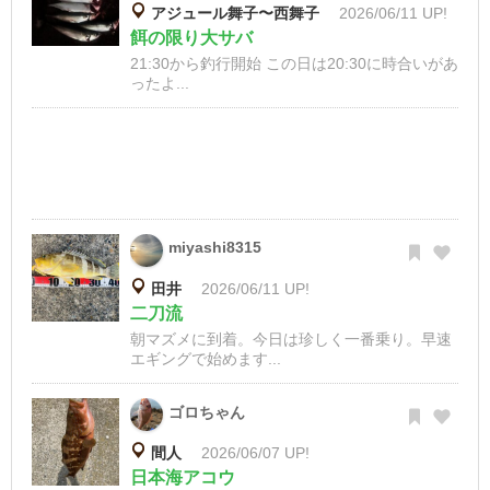
アジュール舞子〜西舞子
2026/06/11 UP!
餌の限り大サバ
21:30から釣行開始 この日は20:30に時合いがあ
ったよ...
miyashi8315
田井
2026/06/11 UP!
二刀流
朝マズメに到着。今日は珍しく一番乗り。早速
エギングで始めます...
ゴロちゃん
間人
2026/06/07 UP!
日本海アコウ