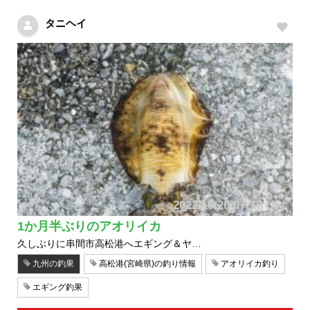
タニヘイ
2022/10/20 07:18 UP!
1か月半ぶりのアオリイカ
久しぶりに串間市高松港へエギング＆ヤ…
九州の釣果
高松港(宮崎県)の釣り情報
アオリイカ釣り
エギング釣果