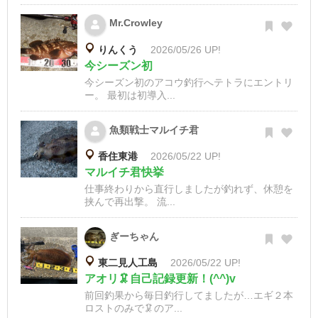
Mr.Crowley
りんくう
2026/05/26 UP!
今シーズン初
今シーズン初のアコウ釣行へテトラにエントリ
ー。 最初は初導入...
魚類戦士マルイチ君
香住東港
2026/05/22 UP!
マルイチ君快挙
仕事終わりから直行しましたが釣れず、休憩を
挟んで再出撃。 流...
ぎーちゃん
東二見人工島
2026/05/22 UP!
アオリ🦑自己記録更新！(^^)v
前回釣果から毎日釣行してましたが…エギ２本
ロストのみで🦑のア...