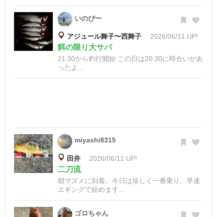
いのぴー
アジュール舞子〜西舞子
2026/06/11 UP!
餌の限り大サバ
21:30から釣行開始 この日は20:30に時合いがあ
ったよ...
miyashi8315
田井
2026/06/11 UP!
二刀流
朝マズメに到着。今日は珍しく一番乗り。早速
エギングで始めます...
ゴロちゃん