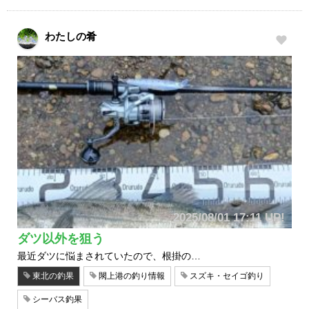
わたしの肴
2025/08/01 17:11 UP!
ダツ以外を狙う
最近ダツに悩まされていたので、根掛の…
東北の釣果
閖上港の釣り情報
スズキ・セイゴ釣り
シーバス釣果