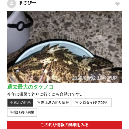
まさぴー
2025/09/02 17:43 UP!
過去最大のタケノコ
今年は猛暑で釣りに行くにも命懸けです…
東北の釣果
閖上港の釣り情報
クロダイ(チヌ)釣り
投げ釣り釣果
この釣り情報の詳細をみる