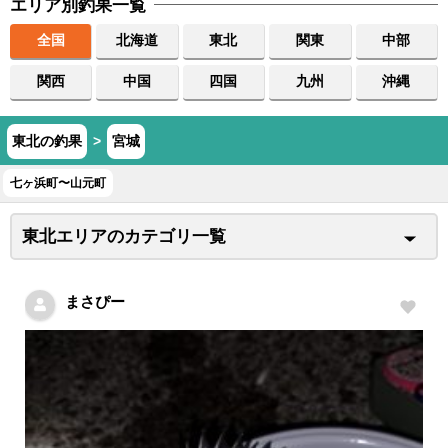
エリア別釣果一覧
全国
北海道
東北
関東
中部
関西
中国
四国
九州
沖縄
東北の釣果
>
宮城
七ヶ浜町〜山元町
東北エリアのカテゴリ一覧
まさぴー