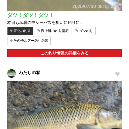
2025/07/30 08:11 UP!
ダツ！ダツ！ダツ！
本日も猛暑の中シーバスを狙いに釣りに…
東北の釣果
閖上港の釣り情報
ダツ釣り
その他ルアー釣り釣果
この釣り情報の詳細をみる
わたしの肴