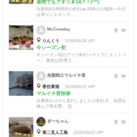
昼間でもアオリ🦑GET！(^^)
出勤前約1時間半の釣行🚗 何時もの場所へ今日
は周りにエギンガ...
Mr.Crowley
りんくう
2026/05/26 UP!
今シーズン初
今シーズン初のアコウ釣行へテトラにエントリ
ー。 最初は初導入...
魚類戦士マルイチ君
香住東港
2026/05/22 UP!
マルイチ君快挙
仕事終わりから直行しましたが釣れず、休憩を
挟んで再出撃。 流...
ぎーちゃん
東二見人工島
2026/05/22 UP!