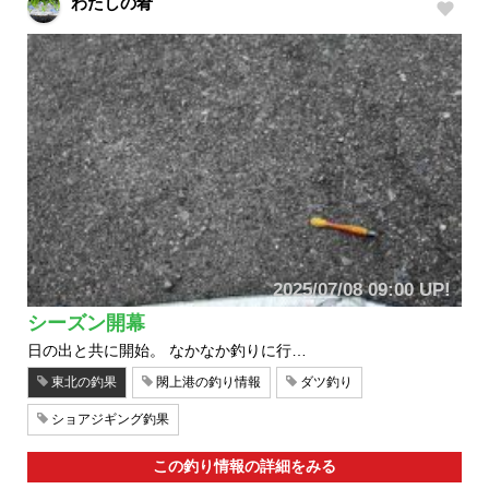
わたしの肴
2025/07/08 09:00 UP!
シーズン開幕
日の出と共に開始。 なかなか釣りに行…
東北の釣果
閖上港の釣り情報
ダツ釣り
ショアジギング釣果
この釣り情報の詳細をみる