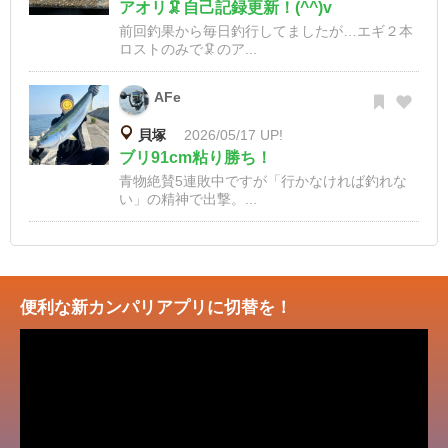
アオリ🦑自己記録更新！(^^)v
前回釣果から毎日釣行してましたが…エギ２本
ロストのみで🦑のア...
AFe
貝塚
2026/05/17 UP!
ブリ91cm粘り勝ち！
青物絶賛5連敗中ですが「行かなければ釣れな
い」の精神で出撃。...
便利な新カンパリアプリに切替を！