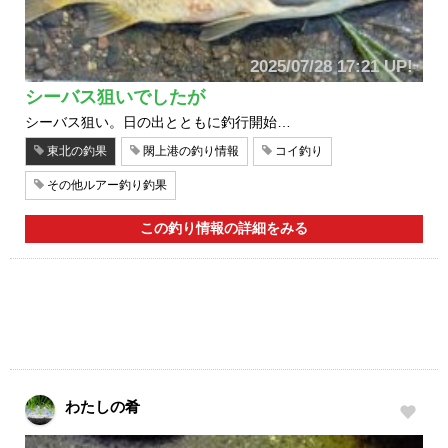
2025/07/28 17:21 UP!
シーバス狙いでしたが
シーバス狙い。日の出とともに釣行開始…
東北の釣果
閖上港の釣り情報
コイ釣り
その他ルアー釣り釣果
この釣り情報の詳細をみる
わたしの肴