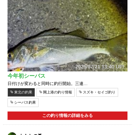
2025/07/21 13:40 UP!
今年初シーバス
日付けが変わると同時に釣行開始。三連…
東北の釣果
閖上港の釣り情報
スズキ・セイゴ釣り
シーバス釣果
この釣り情報の詳細をみる