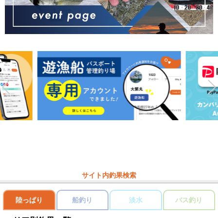
サイト内釣果検索
陸っぱり
船釣り
淡水
バス釣り