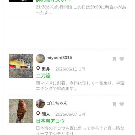
21:30から釣行開始 この日は20:30に時合いがあ
ったよ...
miyashi8315
田井
2026/06/11 UP!
二刀流
朝マズメに到着。今日は珍しく一番乗り。早速
エギングで始めます...
ゴロちゃん
間人
2026/06/07 UP!
日本海アコウ
日本海のアコウを夜に釣ってやろうと真っ暗な
サーフでシモリ周り...