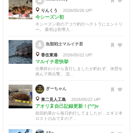
りんくう
2026/05/26 UP!
今シーズン初
今シーズン初のアコウ釣行へテトラにエントリ
ー。 最初は初導入...
魚類戦士マルイチ君
香住東港
2026/05/22 UP!
マルイチ君快挙
仕事終わりから直行しましたが釣れず、休憩を
挟んで再出撃。 流...
ぎーちゃん
東二見人工島
2026/05/22 UP!
アオリ🦑自己記録更新！(^^)v
前回釣果から毎日釣行してましたが…エギ２本
ロストのみで🦑のア...
AFe