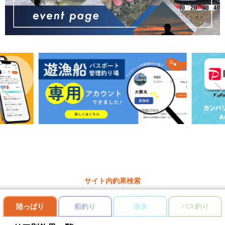
サイト内釣果検索
陸っぱり
船釣り
淡水
バス釣り