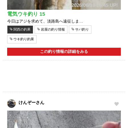
2026/06/13 16:45 UP!
電気ウキ釣り 15
今日はアジを求めて、淡路島へ遠征しま…
関西の釣果
岩屋の釣り情報
サバ釣り
ウキ釣り釣果
この釣り情報の詳細をみる
けんぞーさん