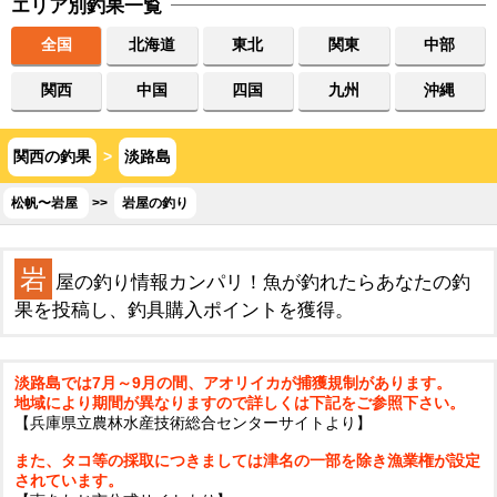
エリア別釣果一覧
全国
北海道
東北
関東
中部
関西
中国
四国
九州
沖縄
関西の釣果
>
淡路島
松帆〜岩屋
>>
岩屋の釣り
岩
屋の釣り情報カンパリ！魚が釣れたらあなたの釣
果を投稿し、釣具購入ポイントを獲得。
淡路島では7月～9月の間、アオリイカが捕獲規制があります。
地域により期間が異なりますので詳しくは下記をご参照下さい。
【兵庫県立農林水産技術総合センターサイトより】
また、タコ等の採取につきましては津名の一部を除き漁業権が設定
されています。