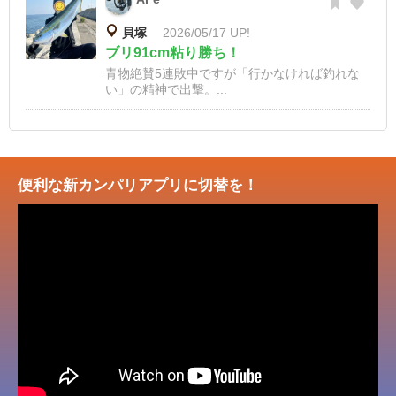
貝塚
2026/05/17 UP!
ブリ91cm粘り勝ち！
青物絶賛5連敗中ですが「行かなければ釣れな
い」の精神で出撃。...
便利な新カンパリアプリに切替を！