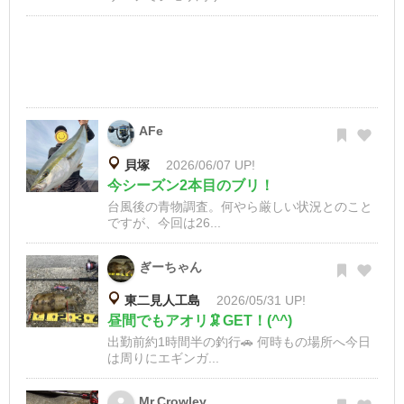
AFe
貝塚
2026/06/07 UP!
今シーズン2本目のブリ！
台風後の青物調査。何やら厳しい状況とのこと
ですが、今回は26...
ぎーちゃん
東二見人工島
2026/05/31 UP!
昼間でもアオリ🦑GET！(^^)
出勤前約1時間半の釣行🚗 何時もの場所へ今日
は周りにエギンガ...
Mr.Crowley