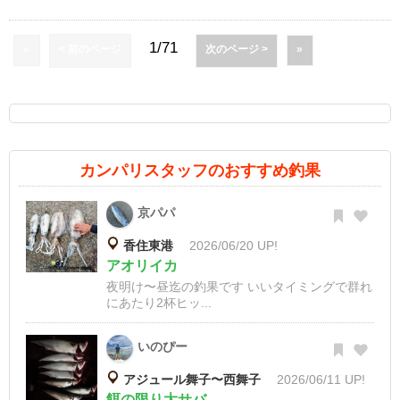
1/71
«
< 前のページ
次のページ >
»
カンパリスタッフのおすすめ釣果
京パパ
香住東港
2026/06/20 UP!
アオリイカ
夜明け〜昼迄の釣果です いいタイミングで群れ
にあたり2杯ヒッ...
いのぴー
アジュール舞子〜西舞子
2026/06/11 UP!
餌の限り大サバ