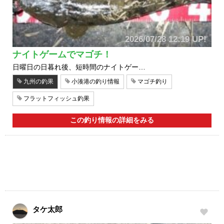
2026/07/28 12:19 UP!
ナイトゲームでマゴチ！
日曜日の日暮れ後、短時間のナイトゲー…
九州の釣果
小湊港の釣り情報
マゴチ釣り
フラットフィッシュ釣果
この釣り情報の詳細をみる
タケ太郎