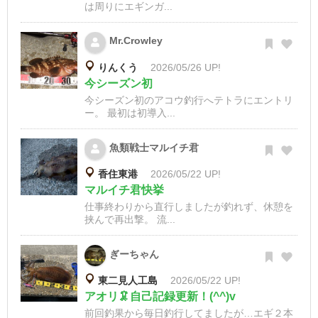
は周りにエギンガ...
Mr.Crowley
りんくう
2026/05/26 UP!
今シーズン初
今シーズン初のアコウ釣行へテトラにエントリ
ー。 最初は初導入...
魚類戦士マルイチ君
香住東港
2026/05/22 UP!
マルイチ君快挙
仕事終わりから直行しましたが釣れず、休憩を
挟んで再出撃。 流...
ぎーちゃん
東二見人工島
2026/05/22 UP!
アオリ🦑自己記録更新！(^^)v
前回釣果から毎日釣行してましたが…エギ２本