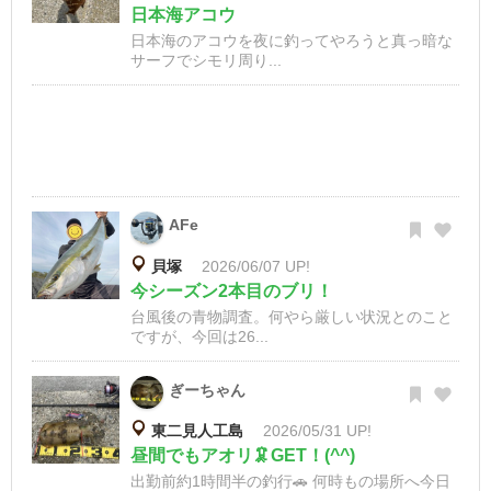
日本海アコウ
日本海のアコウを夜に釣ってやろうと真っ暗な
サーフでシモリ周り...
AFe
貝塚
2026/06/07 UP!
今シーズン2本目のブリ！
台風後の青物調査。何やら厳しい状況とのこと
ですが、今回は26...
ぎーちゃん
東二見人工島
2026/05/31 UP!
昼間でもアオリ🦑GET！(^^)
出勤前約1時間半の釣行🚗 何時もの場所へ今日