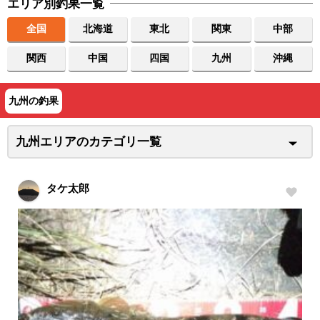
エリア別釣果一覧
全国
北海道
東北
関東
中部
関西
中国
四国
九州
沖縄
九州の釣果
九州エリアのカテゴリ一覧
タケ太郎