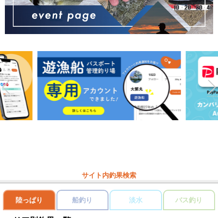
サイト内釣果検索
陸っぱり
船釣り
淡水
バス釣り