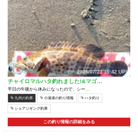
2026/07/23 10:42 UP!
チャイロマルハタ釣れました!&マゴ…
平日の午後から休みになったので、シー…
九州の釣果
小湊港の釣り情報
ハタ釣り
ショアジギング釣果
この釣り情報の詳細をみる