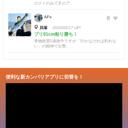
ロストのみで🦑のア...
AFe
貝塚
2026/05/17 UP!
ブリ91cm粘り勝ち！
青物絶賛5連敗中ですが「行かなければ釣れな
い」の精神で出撃。...
便利な新カンパリアプリに切替を！