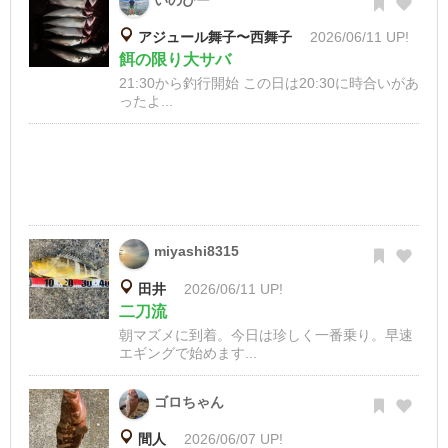
いのぴー
アジュール舞子〜西舞子
2026/06/11 UP!
餌の限り大サバ
21:30から釣行開始 この日は20:30に時合いがあ
ったよ...
miyashi8315
田井
2026/06/11 UP!
二刀流
朝マズメに到着。今日は珍しく一番乗り。早速
エギングで始めます...
ゴロちゃん
間人
2026/06/07 UP!