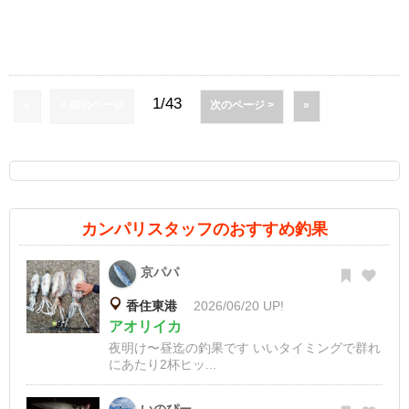
1/43
«
< 前のページ
次のページ >
»
カンパリスタッフのおすすめ釣果
京パパ
香住東港
2026/06/20 UP!
アオリイカ
夜明け〜昼迄の釣果です いいタイミングで群れ
にあたり2杯ヒッ...