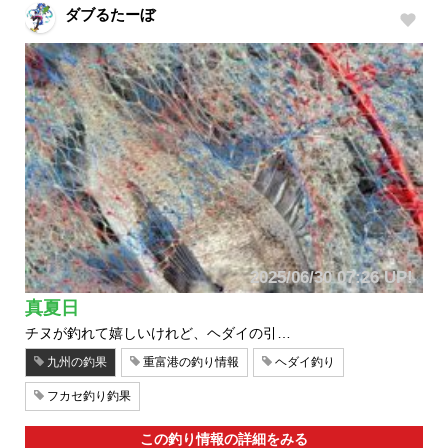
ダブるたーぼ
2025/06/30 07:26 UP!
真夏日
チヌが釣れて嬉しいけれど、ヘダイの引…
九州の釣果
重富港の釣り情報
ヘダイ釣り
フカセ釣り釣果
この釣り情報の詳細をみる