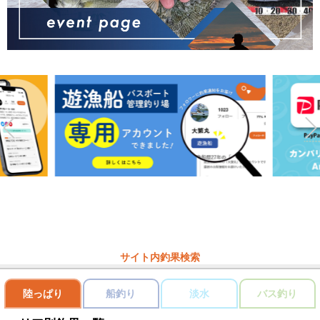
サイト内釣果検索
陸っぱり
船釣り
淡水
バス釣り