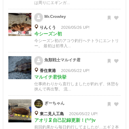
は周りにエギンガ...
Mr.Crowley
りんくう
2026/05/26 UP!
今シーズン初
今シーズン初のアコウ釣行へテトラにエントリ
ー。 最初は初導入...
魚類戦士マルイチ君
香住東港
2026/05/22 UP!
マルイチ君快挙
仕事終わりから直行しましたが釣れず、休憩を
挟んで再出撃。 流...
ぎーちゃん
東二見人工島
2026/05/22 UP!
アオリ🦑自己記録更新！(^^)v
前回釣果から毎日釣行してましたが…エギ２本