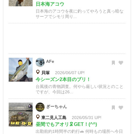
日本海アコウ
日本海のアコウを夜に釣ってやろうと真っ暗な
サーフでシモリ周り...
AFe
貝塚
2026/06/07 UP!
今シーズン2本目のブリ！
台風後の青物調査。何やら厳しい状況とのこと
ですが、今回は26...
ぎーちゃん
東二見人工島
2026/05/31 UP!
昼間でもアオリ🦑GET！(^^)
出勤前約1時間半の釣行🚗 何時もの場所へ今日