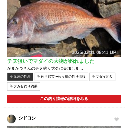
2025/03/11 08:41 UP!
チヌ狙いでマダイの大物が釣れました
がまかつさんのチヌ釣り大会に参加しま…
九州の釣果
佐世保市〜佐々町の釣り情報
マダイ釣り
フカセ釣り釣果
この釣り情報の詳細をみる
シドヨシ