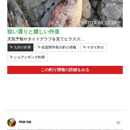
2025/07/18 08:22 UP!
狙い通りと嬉しい外道
天気予報やタイドグラフを見てヒラスズ…
九州の釣果
佐賀関半島の釣り情報
マダイ釣り
ショアジギング釣果
この釣り情報の詳細をみる
ma-sa