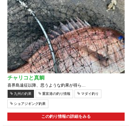
2025/07/15 15:30 UP!
チャリコと真鯛
喜界島遠征以降、思うような釣果が得ら…
九州の釣果
重富港の釣り情報
マダイ釣り
ショアジギング釣果
この釣り情報の詳細をみる