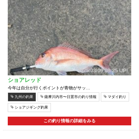
2025/03/09 08:25 UP!
ショアレッド
今年は自分が行くポイントが青物がサッ…
九州の釣果
薩摩川内市〜日置市の釣り情報
マダイ釣り
ショアジギング釣果
この釣り情報の詳細をみる