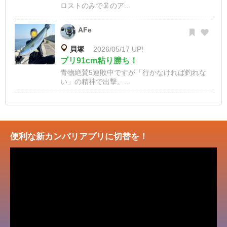
ロストのみで🦑のア...
AFe
貝塚
2026/05/17 UP!
ブリ91cm粘り勝ち！
青物絶賛5連敗中ですが「行かなければ釣れな
い」の精神で出撃。...
便利な新カンパリアプリに切替を！