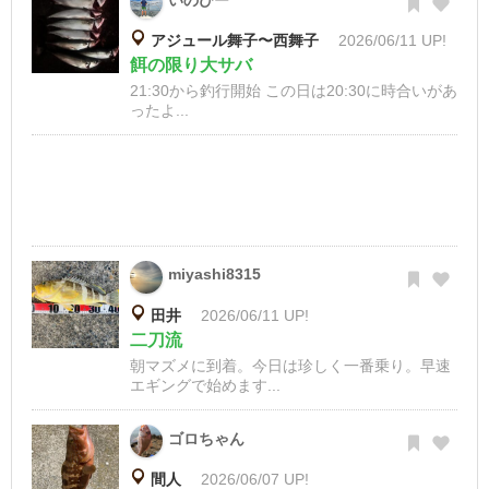
いのぴー
アジュール舞子〜西舞子
2026/06/11 UP!
餌の限り大サバ
21:30から釣行開始 この日は20:30に時合いがあ
ったよ...
miyashi8315
田井
2026/06/11 UP!
二刀流
朝マズメに到着。今日は珍しく一番乗り。早速
エギングで始めます...
ゴロちゃん
間人
2026/06/07 UP!