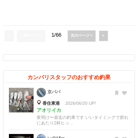
1/66
«
< 前のページ
次のページ >
»
カンパリスタッフのおすすめ釣果
京パパ
香住東港
2026/06/20 UP!
アオリイカ
夜明け〜昼迄の釣果です いいタイミングで群れ
にあたり2杯ヒッ...