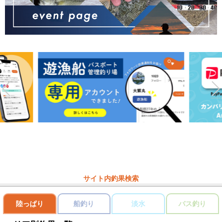
サイト内釣果検索
陸っぱり
船釣り
淡水
バス釣り