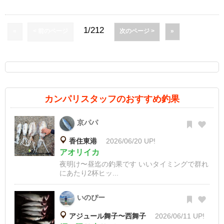
1/212
«
< 前のページ
次のページ >
»
カンパリスタッフのおすすめ釣果
京パパ
香住東港
2026/06/20 UP!
アオリイカ
夜明け〜昼迄の釣果です いいタイミングで群れ
にあたり2杯ヒッ...
いのぴー
アジュール舞子〜西舞子
2026/06/11 UP!