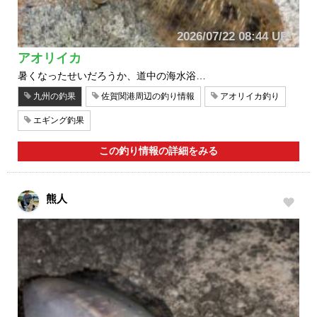
2026/07/22 08:44 UP!
アオリイカ
暑くなったせいだろうか、道中の海水浴…
九州の釣果
佐賀関港周辺の釣り情報
アオリイカ釣り
エギング釣果
この釣り情報の詳細をみる
熊人