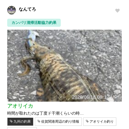
なんてろ
カンパリ清掃活動協力釣果
2026/06/18 08:17 UP!
アオリイカ
時間が取れたのは丁度ド干潮くらいの時…
九州の釣果
佐賀関港周辺の釣り情報
アオリイカ釣り