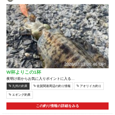
2026/07/13 06:46 UP!
W杯よりこの1杯
夜明け前からお気に入りポイントに入る…
九州の釣果
佐賀関港周辺の釣り情報
アオリイカ釣り
エギング釣果
この釣り情報の詳細をみる