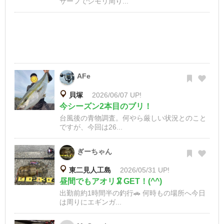
サーフでシモリ周り...
AFe
貝塚
2026/06/07 UP!
今シーズン2本目のブリ！
台風後の青物調査。何やら厳しい状況とのこと
ですが、今回は26...
ぎーちゃん
東二見人工島
2026/05/31 UP!
昼間でもアオリ🦑GET！(^^)
出勤前約1時間半の釣行🚗 何時もの場所へ今日
は周りにエギンガ...