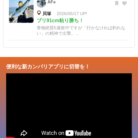
AFe
貝塚
2026/05/17 UP!
ブリ91cm粘り勝ち！
青物絶賛5連敗中ですが「行かなければ釣れな
い」の精神で出撃。...
便利な新カンパリアプリに切替を！