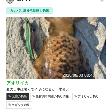
カンパリ清掃活動協力釣果
2026/08/03 08:40 UP!
アオリイカ
夏の日中は暑くてイヤになるが、水分と…
九州の釣果
佐賀関港周辺の釣り情報
アオリイカ釣り
エギング釣果