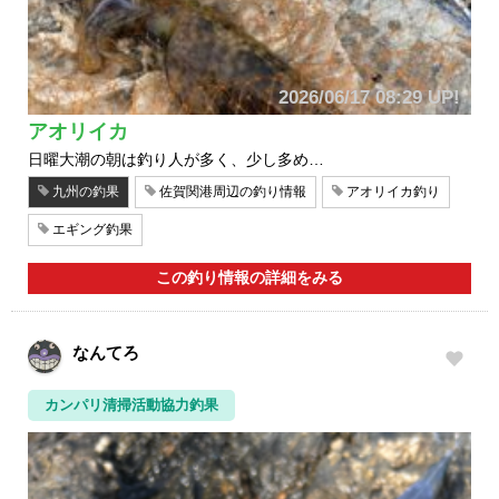
2026/06/17 08:29 UP!
アオリイカ
日曜大潮の朝は釣り人が多く、少し多め…
九州の釣果
佐賀関港周辺の釣り情報
アオリイカ釣り
エギング釣果
この釣り情報の詳細をみる
なんてろ
カンパリ清掃活動協力釣果