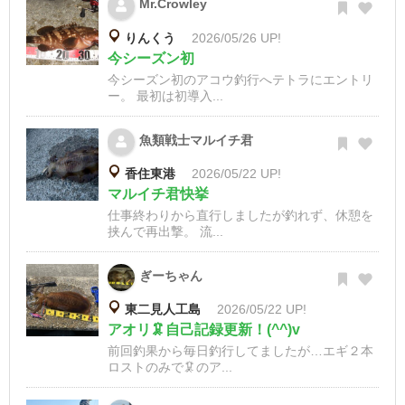
Mr.Crowley
りんくう
2026/05/26 UP!
今シーズン初
今シーズン初のアコウ釣行へテトラにエントリ
ー。 最初は初導入...
魚類戦士マルイチ君
香住東港
2026/05/22 UP!
マルイチ君快挙
仕事終わりから直行しましたが釣れず、休憩を
挟んで再出撃。 流...
ぎーちゃん
東二見人工島
2026/05/22 UP!
アオリ🦑自己記録更新！(^^)v
前回釣果から毎日釣行してましたが…エギ２本
ロストのみで🦑のア...