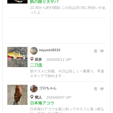
餌の限り大サバ
21:30から釣行開始 この日は20:30に時合いがあ
ったよ...
miyashi8315
田井
2026/06/11 UP!
二刀流
朝マズメに到着。今日は珍しく一番乗り。早速
エギングで始めます...
ゴロちゃん
間人
2026/06/07 UP!
日本海アコウ
日本海のアコウを夜に釣ってやろうと真っ暗な