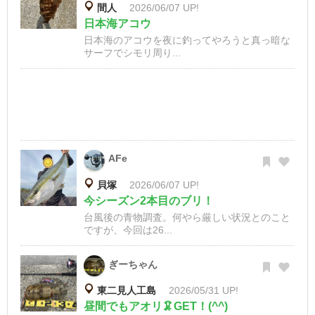
間人
2026/06/07 UP!
日本海アコウ
日本海のアコウを夜に釣ってやろうと真っ暗な
サーフでシモリ周り...
AFe
貝塚
2026/06/07 UP!
今シーズン2本目のブリ！
台風後の青物調査。何やら厳しい状況とのこと
ですが、今回は26...
ぎーちゃん
東二見人工島
2026/05/31 UP!
昼間でもアオリ🦑GET！(^^)