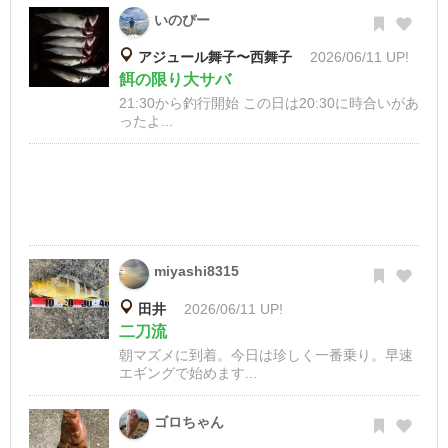
いのぴー
アジュール舞子〜西舞子
2026/06/11 UP!
餌の限り大サバ
21:30から釣行開始 この日は20:30に時合いがあ
ったよ...
miyashi8315
田井
2026/06/11 UP!
二刀流
朝マズメに到着。今日は珍しく一番乗り。早速
エギングで始めます...
ゴロちゃん