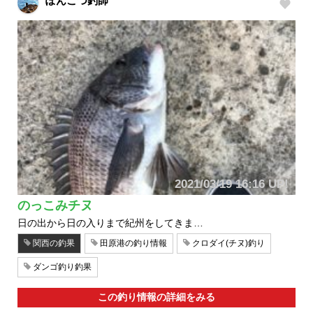
ぽんこつ釣師
2021/03/19 16:16 UP!
のっこみチヌ
日の出から日の入りまで紀州をしてきま…
関西の釣果
田原港の釣り情報
クロダイ(チヌ)釣り
ダンゴ釣り釣果
この釣り情報の詳細をみる