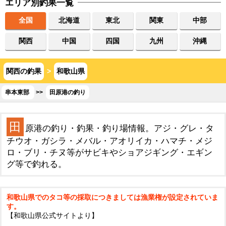
エリア別釣果一覧
全国
北海道
東北
関東
中部
関西
中国
四国
九州
沖縄
関西の釣果
>
和歌山県
串本東部
>>
田原港の釣り
田
原港の釣り・釣果・釣り場情報。アジ・グレ・タ
チウオ・ガシラ・メバル・アオリイカ・ハマチ・メジ
ロ・ブリ・チヌ等がサビキやショアジギング・エギン
グ等で釣れる。
和歌山県でのタコ等の採取につきましては漁業権が設定されていま
す。
【和歌山県公式サイトより】