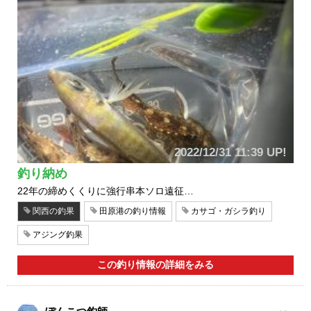
2022/12/31 11:39 UP!
釣り納め
22年の締めくくりに強行串本ソロ遠征…
関西の釣果
田原港の釣り情報
カサゴ・ガシラ釣り
アジング釣果
この釣り情報の詳細をみる