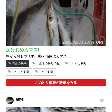
2020/01/03 20:37 UP!
あけおめカマス❗
朝から何もつれず、東へ 港内にカマス…
関西の釣果
田原港の釣り情報
コウイカ釣り
エギング釣果
エギ王釣果
この釣り情報の詳細をみる
鱸狂