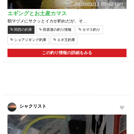
2020/01/13 09:42 UP!
エギングとお土産カマス
朝マヅメにサクッとイカが釣れだが、そ…
関西の釣果
田原港の釣り情報
カマス釣り
ショアジギング釣果
エギ王釣果
この釣り情報の詳細をみる
シャクリスト