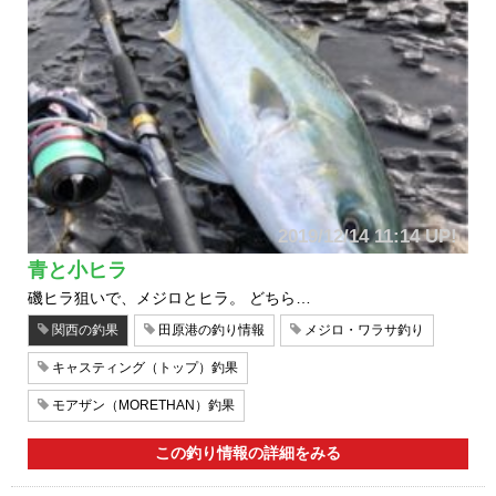
2019/12/14 11:14 UP!
青と小ヒラ
磯ヒラ狙いで、メジロとヒラ。 どちら…
関西の釣果
田原港の釣り情報
メジロ・ワラサ釣り
キャスティング（トップ）釣果
モアザン（MORETHAN）釣果
この釣り情報の詳細をみる