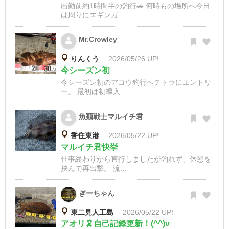
出勤前約1時間半の釣行🚗 何時もの場所へ今日
は周りにエギンガ...
Mr.Crowley
りんくう
2026/05/26 UP!
今シーズン初
今シーズン初のアコウ釣行へテトラにエントリ
ー。 最初は初導入...
魚類戦士マルイチ君
香住東港
2026/05/22 UP!
マルイチ君快挙
仕事終わりから直行しましたが釣れず、休憩を
挟んで再出撃。 流...
ぎーちゃん
東二見人工島
2026/05/22 UP!
アオリ🦑自己記録更新！(^^)v