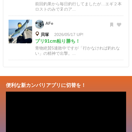
前回釣果から毎日釣行してましたが…エギ２本
ロストのみで🦑のア...
AFe
貝塚
2026/05/17 UP!
ブリ91cm粘り勝ち！
青物絶賛5連敗中ですが「行かなければ釣れな
い」の精神で出撃。...
便利な新カンパリアプリに切替を！