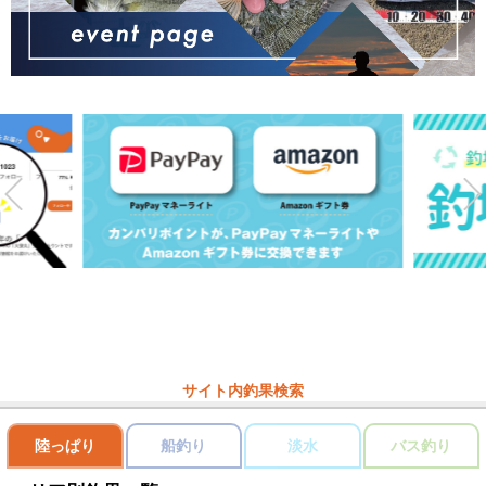
サイト内釣果検索
陸っぱり
船釣り
淡水
バス釣り