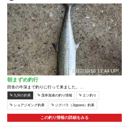
2017/10/10 13:44 UP!
朝まずめ釣行
田舎の牛深まで釣りに行って来ました。…
九州の釣果
茂串漁港の釣り情報
エソ釣り
ショアジギング釣果
ジグパラ（Jigpara）釣果
この釣り情報の詳細をみる