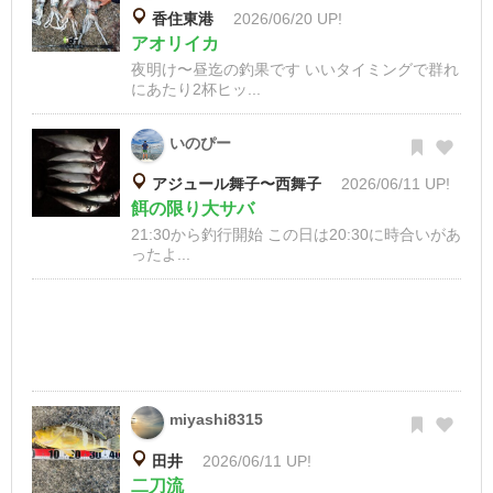
香住東港
2026/06/20 UP!
アオリイカ
夜明け〜昼迄の釣果です いいタイミングで群れ
にあたり2杯ヒッ...
いのぴー
アジュール舞子〜西舞子
2026/06/11 UP!
餌の限り大サバ
21:30から釣行開始 この日は20:30に時合いがあ
ったよ...
miyashi8315
田井
2026/06/11 UP!
二刀流