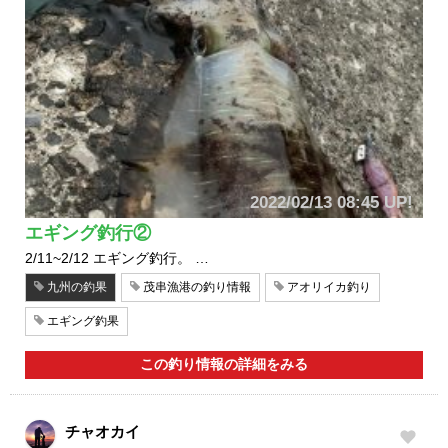
2022/02/13 08:45 UP!
エギング釣行②
2/11~2/12 エギング釣行。 …
九州の釣果
茂串漁港の釣り情報
アオリイカ釣り
エギング釣果
この釣り情報の詳細をみる
チャオカイ