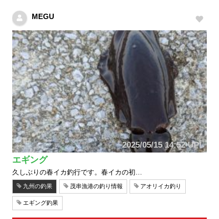
MEGU
2025/05/15 14:52 UP!
エギング
久しぶりの春イカ釣行です。春イカの初…
九州の釣果
茂串漁港の釣り情報
アオリイカ釣り
エギング釣果