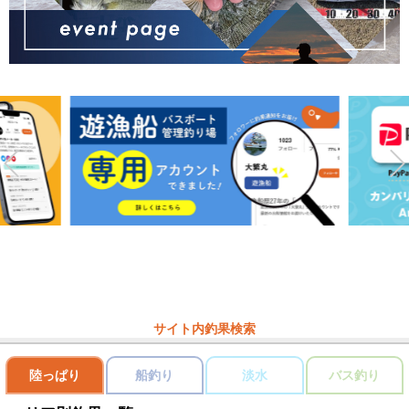
サイト内釣果検索
陸っぱり
船釣り
淡水
バス釣り