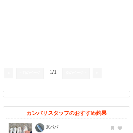
1/1
«
< 前のページ
次のページ >
»
カンパリスタッフのおすすめ釣果
京パパ