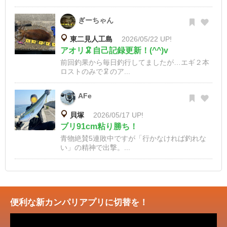
ぎーちゃん
東二見人工島
2026/05/22 UP!
アオリ🦑自己記録更新！(^^)v
前回釣果から毎日釣行してましたが…エギ２本
ロストのみで🦑のア...
AFe
貝塚
2026/05/17 UP!
ブリ91cm粘り勝ち！
青物絶賛5連敗中ですが「行かなければ釣れな
い」の精神で出撃。...
便利な新カンパリアプリに切替を！