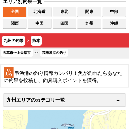
エリア別釣果一覧
全国
北海道
東北
関東
中部
関西
中国
四国
九州
沖縄
九州の釣果
>
熊本
天草市〜上天草市
>>
茂串漁港の釣り
茂
串漁港の釣り情報カンパリ！魚が釣れたらあなた
の釣果を投稿し、釣具購入ポイントを獲得。
九州エリアのカテゴリ一覧