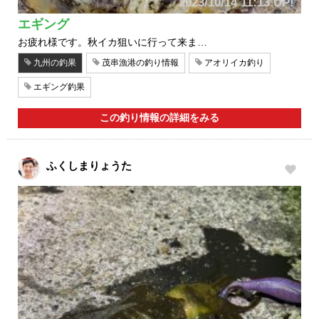
2023/10/14 11:13 UP!
エギング
お疲れ様です。秋イカ狙いに行って来ま…
九州の釣果
茂串漁港の釣り情報
アオリイカ釣り
エギング釣果
この釣り情報の詳細をみる
ふくしまりょうた