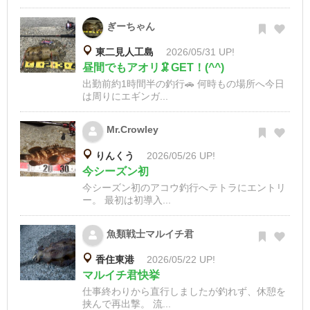
ぎーちゃん
東二見人工島
2026/05/31 UP!
昼間でもアオリ🦑GET！(^^)
出勤前約1時間半の釣行🚗 何時もの場所へ今日
は周りにエギンガ...
Mr.Crowley
りんくう
2026/05/26 UP!
今シーズン初
今シーズン初のアコウ釣行へテトラにエントリ
ー。 最初は初導入...
魚類戦士マルイチ君
香住東港
2026/05/22 UP!
マルイチ君快挙
仕事終わりから直行しましたが釣れず、休憩を
挟んで再出撃。 流...