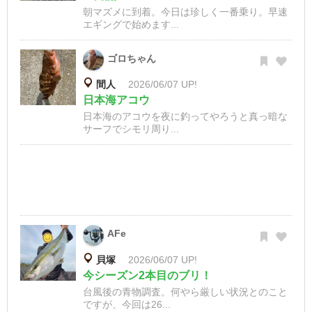
朝マズメに到着。今日は珍しく一番乗り。早速
エギングで始めます...
ゴロちゃん
間人
2026/06/07 UP!
日本海アコウ
日本海のアコウを夜に釣ってやろうと真っ暗な
サーフでシモリ周り...
AFe
貝塚
2026/06/07 UP!
今シーズン2本目のブリ！
台風後の青物調査。何やら厳しい状況とのこと
ですが、今回は26...