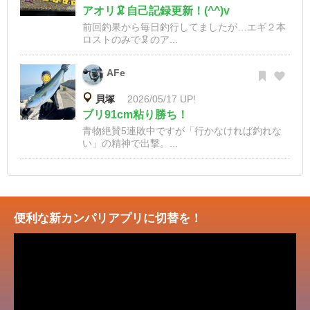
アオリ🦑自己記録更新！(^^)v
前回釣果から毎日釣行してましたが…エギ２本
ロストのみで🦑のア...
AFe
貝塚
2026/05/17 UP!
ブリ91cm粘り勝ち！
青物絶賛5連敗中ですが「行かなければ釣れな
い」の精神で出撃。...
便利な新カンパリアプリに切替を！