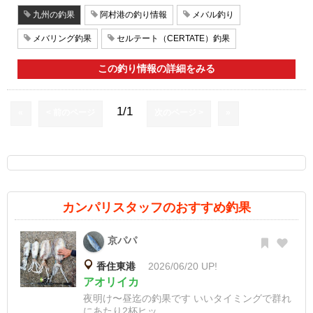
九州の釣果
阿村港の釣り情報
メバル釣り
メバリング釣果
セルテート（CERTATE）釣果
この釣り情報の詳細をみる
1/1
«
< 前のページ
次のページ >
»
カンパリスタッフのおすすめ釣果
京パパ
香住東港
2026/06/20 UP!
アオリイカ
夜明け〜昼迄の釣果です いいタイミングで群れ
にあたり2杯ヒッ...