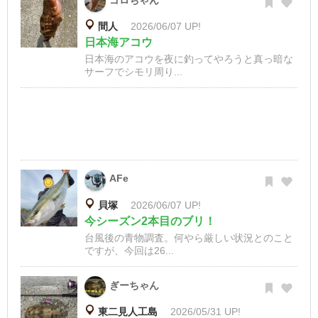
ゴロちゃん
間人
2026/06/07 UP!
日本海アコウ
日本海のアコウを夜に釣ってやろうと真っ暗な
サーフでシモリ周り...
AFe
貝塚
2026/06/07 UP!
今シーズン2本目のブリ！
台風後の青物調査。何やら厳しい状況とのこと
ですが、今回は26...
ぎーちゃん
東二見人工島
2026/05/31 UP!