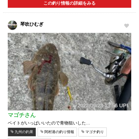
この釣り情報の詳細をみる
琴吹ひむぎ
2022/09/23 13:56 UP!
マゴチさん
ベイトがいっぱいいたので青物狙いした…
九州の釣果
阿村港の釣り情報
マゴチ釣り