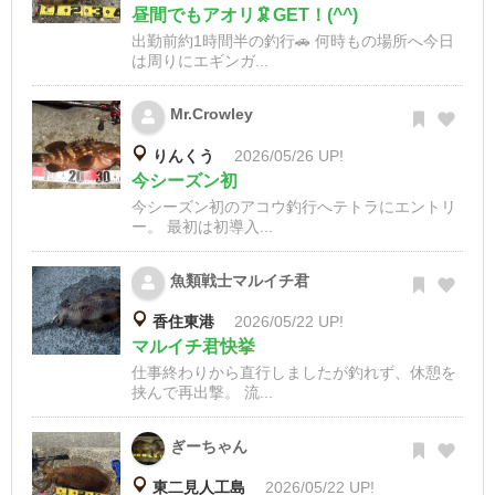
昼間でもアオリ🦑GET！(^^)
出勤前約1時間半の釣行🚗 何時もの場所へ今日
は周りにエギンガ...
Mr.Crowley
りんくう
2026/05/26 UP!
今シーズン初
今シーズン初のアコウ釣行へテトラにエントリ
ー。 最初は初導入...
魚類戦士マルイチ君
香住東港
2026/05/22 UP!
マルイチ君快挙
仕事終わりから直行しましたが釣れず、休憩を
挟んで再出撃。 流...
ぎーちゃん
東二見人工島
2026/05/22 UP!