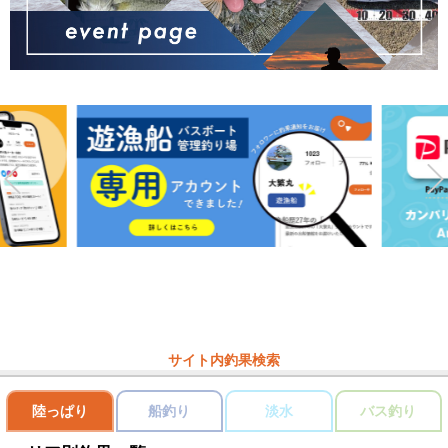
サイト内釣果検索
陸っぱり
船釣り
淡水
バス釣り