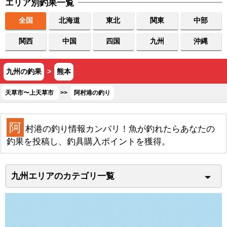
エリア別釣果一覧
全国
北海道
東北
関東
中部
関西
中国
四国
九州
沖縄
九州の釣果
>
熊本
天草市〜上天草市
>>
阿村港の釣り
阿
村港の釣り情報カンパリ！魚が釣れたらあなたの
釣果を投稿し、釣具購入ポイントを獲得。
九州エリアのカテゴリ一覧