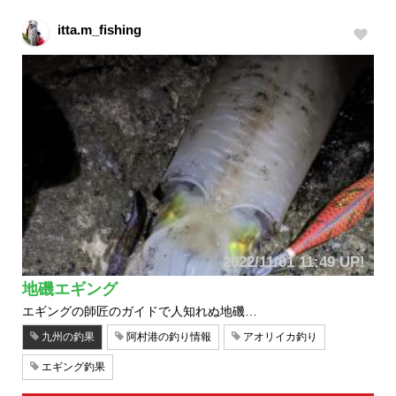
itta.m_fishing
2022/11/01 11:49 UP!
地磯エギング
エギングの師匠のガイドで人知れぬ地磯…
九州の釣果
阿村港の釣り情報
アオリイカ釣り
エギング釣果