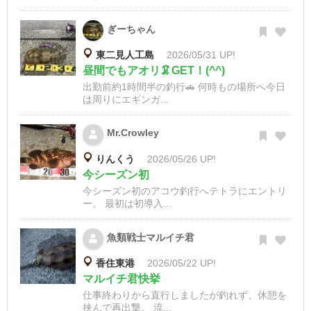
ぎーちゃん
東二見人工島
2026/05/31 UP!
昼間でもアオリ🦑GET！(^^)
出勤前約1時間半の釣行🚗 何時もの場所へ今日
は周りにエギンガ...
Mr.Crowley
りんくう
2026/05/26 UP!
今シーズン初
今シーズン初のアコウ釣行へテトラにエントリ
ー。 最初は初導入...
魚類戦士マルイチ君
香住東港
2026/05/22 UP!
マルイチ君快挙
仕事終わりから直行しましたが釣れず、休憩を
挟んで再出撃。 流...