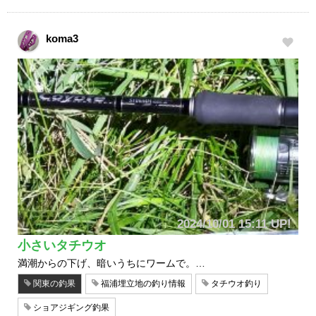
koma3
2024/10/01 15:11 UP!
小さいタチウオ
満潮からの下げ、暗いうちにワームで。…
関東の釣果
福浦埋立地の釣り情報
タチウオ釣り
ショアジギング釣果