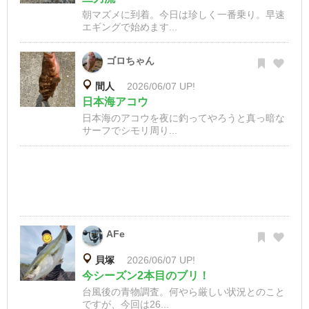
朝マズメに到着。今日は珍しく一番乗り。早速
エギングで始めます...
ゴロちゃん
間人
2026/06/07 UP!
日本海アコウ
日本海のアコウを夜に釣ってやろうと真っ暗な
サーフでシモリ周り...
AFe
貝塚
2026/06/07 UP!
今シーズン2本目のブリ！
台風後の青物調査。何やら厳しい状況とのこと
ですが、今回は26...