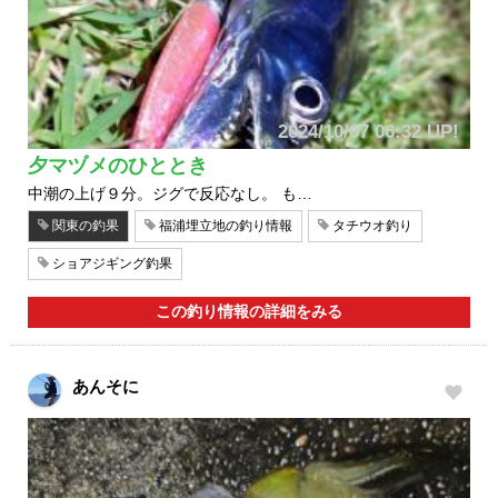
2024/10/07 06:32 UP!
夕マヅメのひととき
中潮の上げ９分。ジグで反応なし。 も…
関東の釣果
福浦埋立地の釣り情報
タチウオ釣り
ショアジギング釣果
この釣り情報の詳細をみる
あんそに