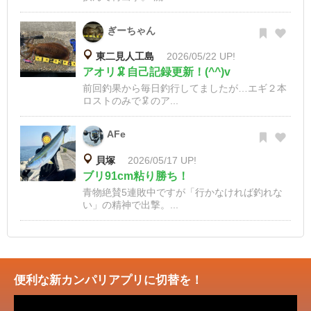
ぎーちゃん
東二見人工島
2026/05/22 UP!
アオリ🦑自己記録更新！(^^)v
前回釣果から毎日釣行してましたが…エギ２本
ロストのみで🦑のア...
AFe
貝塚
2026/05/17 UP!
ブリ91cm粘り勝ち！
青物絶賛5連敗中ですが「行かなければ釣れな
い」の精神で出撃。...
便利な新カンパリアプリに切替を！