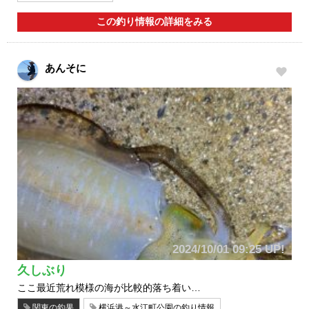
この釣り情報の詳細をみる
あんそに
2024/10/01 09:25 UP!
久しぶり
ここ最近荒れ模様の海が比較的落ち着い…
関東の釣果
横浜港～水江町公園の釣り情報