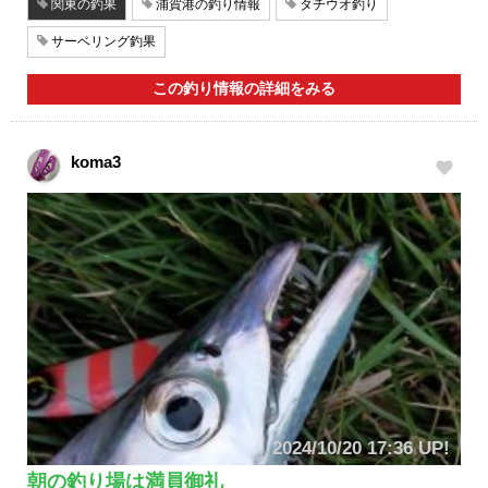
関東の釣果
浦賀港の釣り情報
タチウオ釣り
サーベリング釣果
この釣り情報の詳細をみる
koma3
2024/10/20 17:36 UP!
朝の釣り場は満員御礼