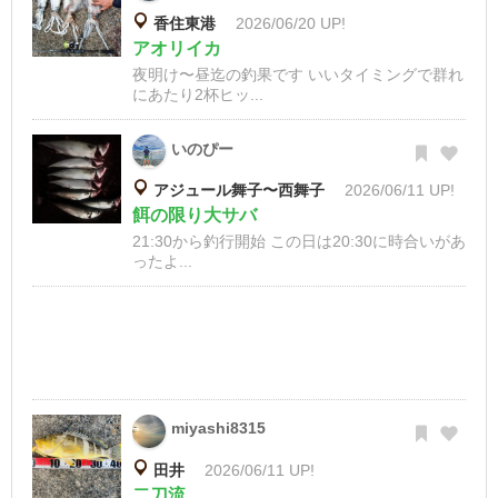
香住東港
2026/06/20 UP!
アオリイカ
夜明け〜昼迄の釣果です いいタイミングで群れ
にあたり2杯ヒッ...
いのぴー
アジュール舞子〜西舞子
2026/06/11 UP!
餌の限り大サバ
21:30から釣行開始 この日は20:30に時合いがあ
ったよ...
miyashi8315
田井
2026/06/11 UP!
二刀流