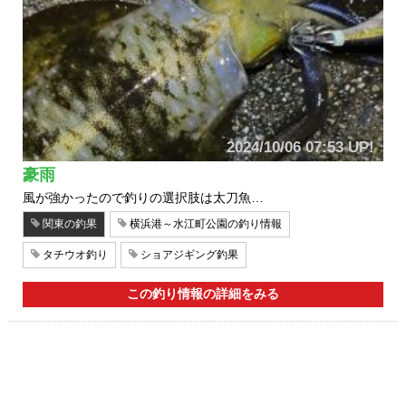
2024/10/06 07:53 UP!
豪雨
風が強かったので釣りの選択肢は太刀魚…
関東の釣果
横浜港～水江町公園の釣り情報
タチウオ釣り
ショアジギング釣果
この釣り情報の詳細をみる