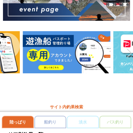
サイト内釣果検索
陸っぱり
船釣り
淡水
バス釣り