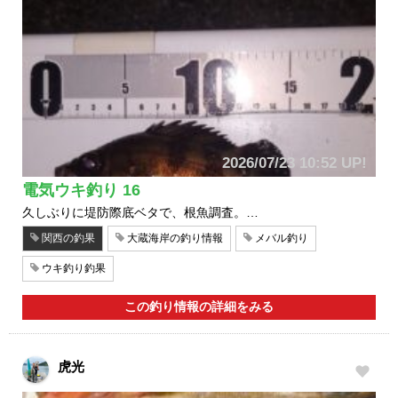
2026/07/23 10:52 UP!
電気ウキ釣り 16
久しぶりに堤防際底ベタで、根魚調査。…
関西の釣果
大蔵海岸の釣り情報
メバル釣り
ウキ釣り釣果
この釣り情報の詳細をみる
虎光