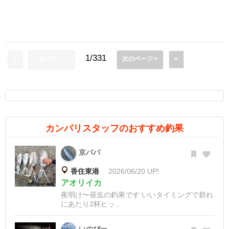
1/331
«
< 前のページ
次のページ >
»
カンパリスタッフのおすすめ釣果
京パパ
香住東港
2026/06/20 UP!
アオリイカ
夜明け〜昼迄の釣果です いいタイミングで群れ
にあたり2杯ヒッ...