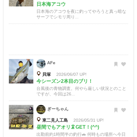
日本海アコウ
日本海のアコウを夜に釣ってやろうと真っ暗な
サーフでシモリ周り...
AFe
貝塚
2026/06/07 UP!
今シーズン2本目のブリ！
台風後の青物調査。何やら厳しい状況とのこと
ですが、今回は26...
ぎーちゃん
東二見人工島
2026/05/31 UP!
昼間でもアオリ🦑GET！(^^)
出勤前約1時間半の釣行🚗 何時もの場所へ今日