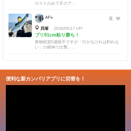
ロストのみで🦑のア...
AFe
貝塚
2026/05/17 UP!
ブリ91cm粘り勝ち！
青物絶賛5連敗中ですが「行かなければ釣れな
い」の精神で出撃。...
便利な新カンパリアプリに切替を！