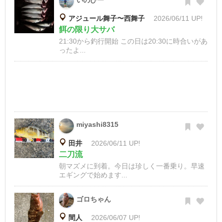
いのぴー
アジュール舞子〜西舞子
2026/06/11 UP!
餌の限り大サバ
21:30から釣行開始 この日は20:30に時合いがあ
ったよ...
miyashi8315
田井
2026/06/11 UP!
二刀流
朝マズメに到着。今日は珍しく一番乗り。早速
エギングで始めます...
ゴロちゃん
間人
2026/06/07 UP!