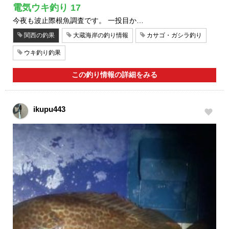
電気ウキ釣り 17
今夜も波止際根魚調査です。 一投目か…
関西の釣果
大蔵海岸の釣り情報
カサゴ・ガシラ釣り
ウキ釣り釣果
この釣り情報の詳細をみる
ikupu443