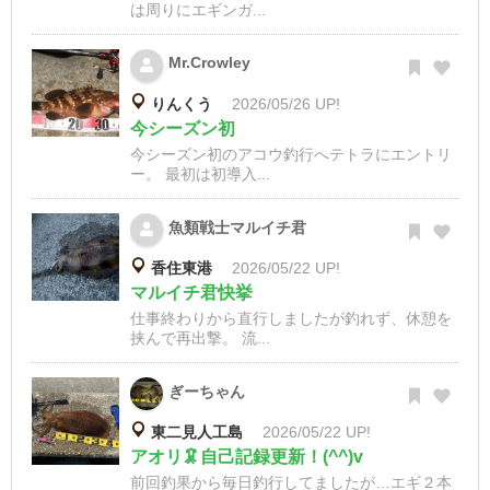
は周りにエギンガ...
Mr.Crowley
りんくう
2026/05/26 UP!
今シーズン初
今シーズン初のアコウ釣行へテトラにエントリ
ー。 最初は初導入...
魚類戦士マルイチ君
香住東港
2026/05/22 UP!
マルイチ君快挙
仕事終わりから直行しましたが釣れず、休憩を
挟んで再出撃。 流...
ぎーちゃん
東二見人工島
2026/05/22 UP!
アオリ🦑自己記録更新！(^^)v
前回釣果から毎日釣行してましたが…エギ２本