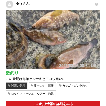
ゆうさん
2026/08/02 08:34 UP!
数釣り
この時期は毎年ケンサキとアコウ狙いに…
関西の釣果
養老の釣り情報
カサゴ・ガシラ釣り
ロックフィッシュ（ルアー）釣果
この釣り情報の詳細をみる