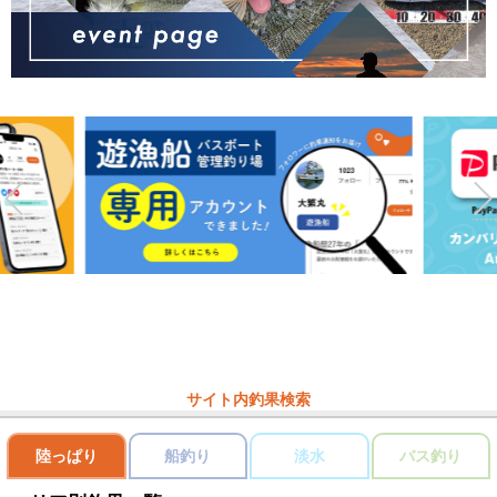
サイト内釣果検索
陸っぱり
船釣り
淡水
バス釣り