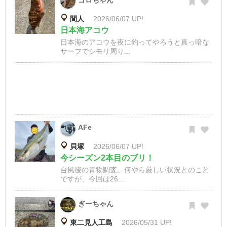
ゴロちゃん
間人
2026/06/07 UP!
日本海アコウ
日本海のアコウを夜に釣ってやろうと真っ暗な
サーフでシモリ周り...
AFe
貝塚
2026/06/07 UP!
今シーズン2本目のブリ！
台風後の青物調査。何やら厳しい状況とのこと
ですが、今回は26...
ぎーちゃん
東二見人工島
2026/05/31 UP!