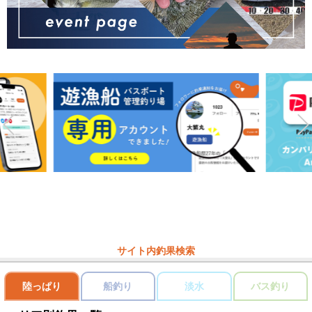
サイト内釣果検索
陸っぱり
船釣り
淡水
バス釣り