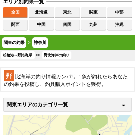
エリア別釣果一覧
全国
北海道
東北
関東
中部
関西
中国
四国
九州
沖縄
関東の釣果
>
神奈川
松輪港～野比海岸
>>
野比海岸の釣り
野
比海岸の釣り情報カンパリ！魚が釣れたらあなた
の釣果を投稿し、釣具購入ポイントを獲得。
関東エリアのカテゴリ一覧