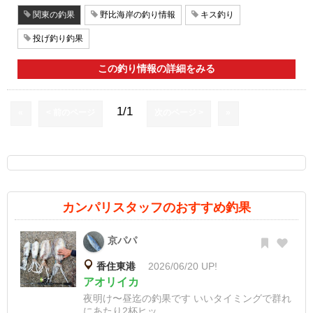
関東の釣果
野比海岸の釣り情報
キス釣り
投げ釣り釣果
この釣り情報の詳細をみる
1/1
«
< 前のページ
次のページ >
»
カンパリスタッフのおすすめ釣果
京パパ
香住東港
2026/06/20 UP!
アオリイカ
夜明け〜昼迄の釣果です いいタイミングで群れ
にあたり2杯ヒッ...