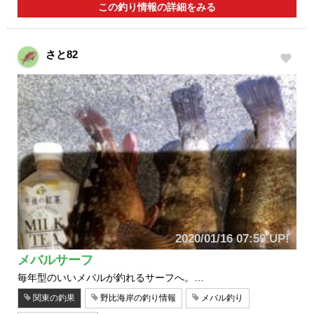
この釣り情報の詳細をみる
さと82
2020/01/16 07:59 UP!
メバルサーフ
毎年型のいいメバルが釣れるサーフへ。…
関東の釣果
野比海岸の釣り情報
メバル釣り