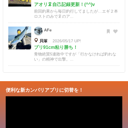
アオリ🦑自己記録更新！(^^)v
前回釣果から毎日釣行してましたが…エギ２本
ロストのみで🦑のア...
AFe
貝塚
2026/05/17 UP!
ブリ91cm粘り勝ち！
青物絶賛5連敗中ですが「行かなければ釣れな
い」の精神で出撃。...
便利な新カンパリアプリに切替を！