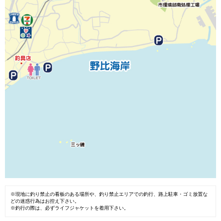
※現地に釣り禁止の看板のある場所や、釣り禁止エリアでの釣行、路上駐車・ゴミ放置な
どの迷惑行為はお控え下さい。
※釣行の際は、必ずライフジャケットを着用下さい。