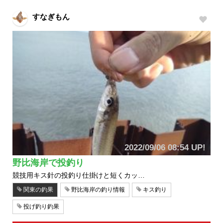
すなぎもん
2022/09/06 08:54 UP!
野比海岸で投釣り
競技用キス針の投釣り仕掛けと短くカッ…
関東の釣果
野比海岸の釣り情報
キス釣り
投げ釣り釣果