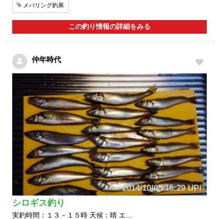
メバリング釣果
この釣り情報の詳細をみる
仲年時代
2014/10/05 16:29 UP!
シロギス釣り
実釣時間：１３－１５時 天候：晴 エ…