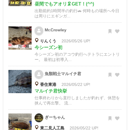
昼間でもアオリ🦑GET！(^^)
出勤前約1時間半の釣行🚗 何時もの場所へ今日
は周りにエギンガ...
Mr.Crowley
りんくう
2026/05/26 UP!
今シーズン初
今シーズン初のアコウ釣行へテトラにエントリ
ー。 最初は初導入...
魚類戦士マルイチ君
香住東港
2026/05/22 UP!
マルイチ君快挙
仕事終わりから直行しましたが釣れず、休憩を
挟んで再出撃。 流...
ぎーちゃん
東二見人工島
2026/05/22 UP!