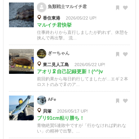
魚類戦士マルイチ君
香住東港
2026/05/22 UP!
マルイチ君快挙
仕事終わりから直行しましたが釣れず、休憩を
挟んで再出撃。 流...
ぎーちゃん
東二見人工島
2026/05/22 UP!
アオリ🦑自己記録更新！(^^)v
前回釣果から毎日釣行してましたが…エギ２本
ロストのみで🦑のア...
AFe
貝塚
2026/05/17 UP!
ブリ91cm粘り勝ち！
青物絶賛5連敗中ですが「行かなければ釣れな
い」の精神で出撃。...