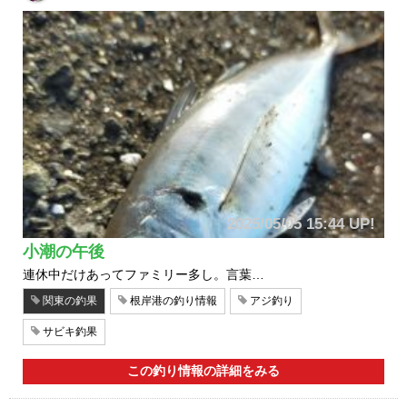
2025/05/05 15:44 UP!
小潮の午後
連休中だけあってファミリー多し。言葉…
関東の釣果
根岸港の釣り情報
アジ釣り
サビキ釣果
この釣り情報の詳細をみる