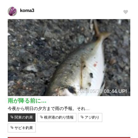
koma3
2025/05/30 08:44 UP!
雨が降る前に…
今夜から明日の夕方まで雨の予報。それ…
関東の釣果
根岸港の釣り情報
アジ釣り
サビキ釣果