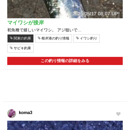
2025/05/17 08:07 UP!
マイワシが接岸
初魚種で嬉しいマイワシ。 アジ狙いで…
関東の釣果
根岸港の釣り情報
イワシ釣り
サビキ釣果
この釣り情報の詳細をみる
koma3