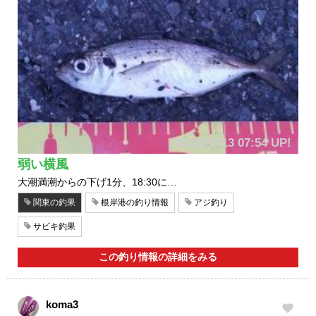
2025/05/13 07:54 UP!
弱い横風
大潮満潮からの下げ1分、18:30に…
関東の釣果
根岸港の釣り情報
アジ釣り
サビキ釣果
この釣り情報の詳細をみる
koma3