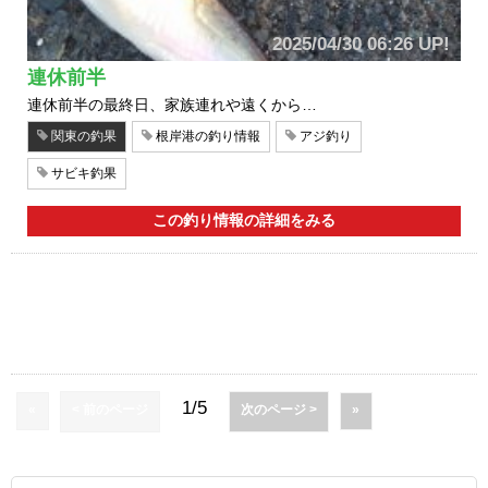
2025/04/30 06:26 UP!
連休前半
連休前半の最終日、家族連れや遠くから…
関東の釣果
根岸港の釣り情報
アジ釣り
サビキ釣果
この釣り情報の詳細をみる
1/5
«
< 前のページ
次のページ >
»