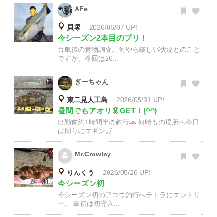
AFe
貝塚
2026/06/07 UP!
今シーズン2本目のブリ！
台風後の青物調査。何やら厳しい状況とのこと
ですが、今回は26...
ぎーちゃん
東二見人工島
2026/05/31 UP!
昼間でもアオリ🦑GET！(^^)
出勤前約1時間半の釣行🚗 何時もの場所へ今日
は周りにエギンガ...
Mr.Crowley
りんくう
2026/05/26 UP!
今シーズン初
今シーズン初のアコウ釣行へテトラにエントリ
ー。 最初は初導入...