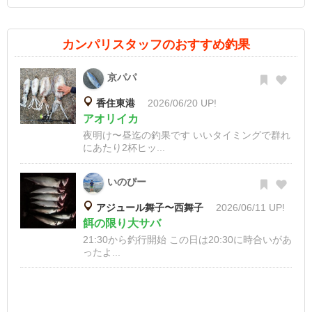
カンパリスタッフのおすすめ釣果
京パパ
香住東港
2026/06/20 UP!
アオリイカ
夜明け〜昼迄の釣果です いいタイミングで群れ
にあたり2杯ヒッ...
いのぴー
アジュール舞子〜西舞子
2026/06/11 UP!
餌の限り大サバ
21:30から釣行開始 この日は20:30に時合いがあ
ったよ...