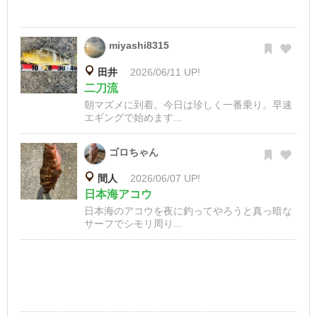
miyashi8315
田井
2026/06/11 UP!
二刀流
朝マズメに到着。今日は珍しく一番乗り。早速
エギングで始めます...
ゴロちゃん
間人
2026/06/07 UP!
日本海アコウ
日本海のアコウを夜に釣ってやろうと真っ暗な
サーフでシモリ周り...