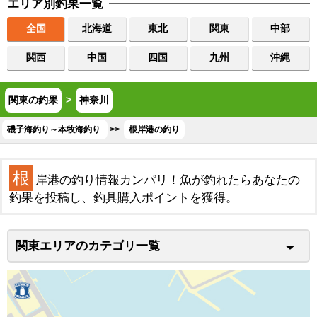
エリア別釣果一覧
全国
北海道
東北
関東
中部
関西
中国
四国
九州
沖縄
関東の釣果
>
神奈川
磯子海釣り～本牧海釣り
>>
根岸港の釣り
根
岸港の釣り情報カンパリ！魚が釣れたらあなたの
釣果を投稿し、釣具購入ポイントを獲得。
関東エリアのカテゴリ一覧