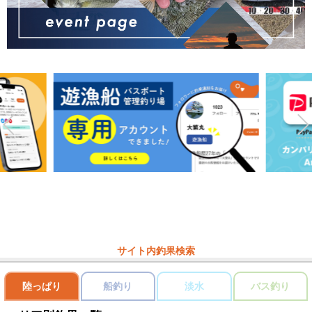
サイト内釣果検索
陸っぱり
船釣り
淡水
バス釣り