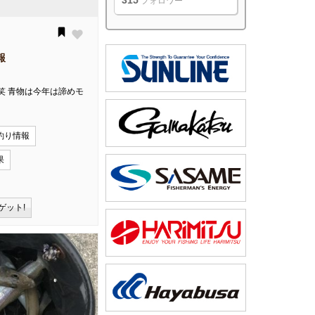
315
フォロワー
報
笑 青物は今年は諦めモ
釣り情報
果
ゲット!