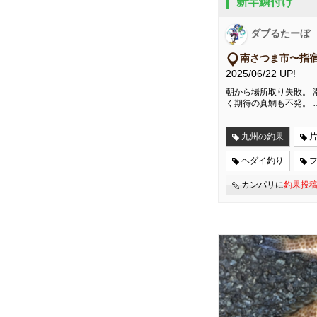
新竿鱗付け
ダブるたーぼ
南さつま市〜指
2025/06/22 UP!
朝から場所取り失敗。 
く期待の真鯛も不発。 
九州の釣果
ヘダイ釣り
カンパリに
釣果投