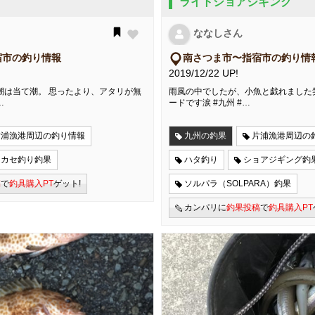
ライトショアジギング
ななしさん
宿市の釣り情報
南さつま市〜指宿市の釣り情
2019/12/22 UP!
潮は当て潮。 思ったより、アタリが無
雨風の中でしたが、小魚と戯れました
…
ードです涙 #九州 #…
片浦漁港周辺の釣り情報
九州の釣果
片浦漁港周辺の
フカセ釣り釣果
ハタ釣り
ショアジギング釣
稿
で
釣具購入PT
ゲット!
ソルパラ（SOLPARA）釣果
カンパリに
釣果投稿
で
釣具購入PT