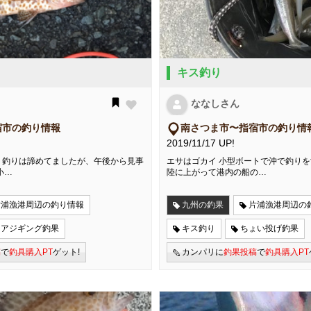
キス釣り
ななしさん
宿市の釣り情報
南さつま市〜指宿市の釣り情
2019/11/17 UP!
、釣りは諦めてましたが、午後から見事
エサはゴカイ 小型ボートで沖で釣り
小…
陸に上がって港内の船の…
片浦漁港周辺の釣り情報
九州の釣果
片浦漁港周辺の
ョアジギング釣果
キス釣り
ちょい投げ釣果
稿
で
釣具購入PT
ゲット!
カンパリに
釣果投稿
で
釣具購入PT