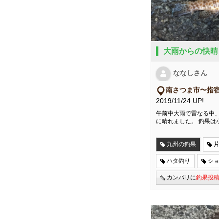
大雨からの快晴
ななしさん
南さつま市〜指
2019/11/24 UP!
午前中大雨で雷なる中
に晴れました。 釣果は
九州の釣果
ハタ釣り
シ
カンパリに
釣果投