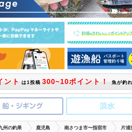
イント
300~10ポイント！
は1投稿
魚が釣れ
九州の釣果
鹿児島
南さつま市〜指宿市
片浦