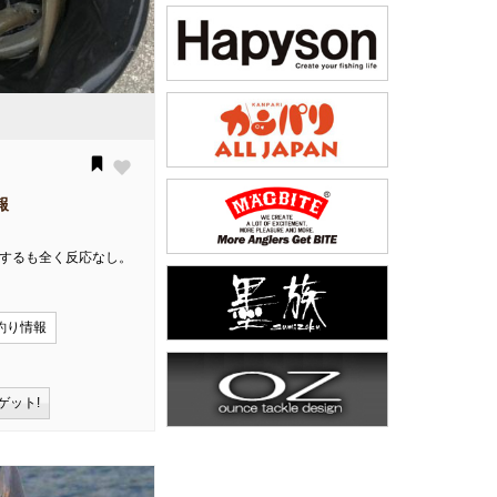
報
をするも全く反応なし。
釣り情報
ゲット!