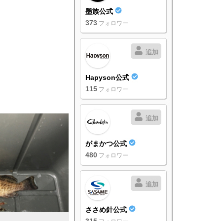
墨族公式
373
フォロワー
追加
Hapyson公式
115
フォロワー
追加
がまかつ公式
480
フォロワー
追加
ささめ針公式