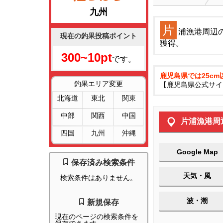
九州
片
浦漁港周辺
現在の釣果投稿ポイント
獲得。
300~10pt
です。
鹿児島県では25c
釣果エリア変更
【鹿児島県公式サイ
北海道
東北
関東
中部
関西
中国
片浦漁港周
四国
九州
沖縄
Google Map
保存済み検索条件
天気・風
検索条件はありません。
波・潮
新規保存
現在のページの検索条件を