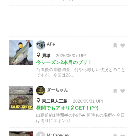
AFe
貝塚
2026/06/07 UP!
今シーズン2本目のブリ！
台風後の青物調査。何やら厳しい状況とのこと
ですが、今回は26...
ぎーちゃん
東二見人工島
2026/05/31 UP!
昼間でもアオリ🦑GET！(^^)
出勤前約1時間半の釣行🚗 何時もの場所へ今日
は周りにエギンガ...
Mr.Crowley