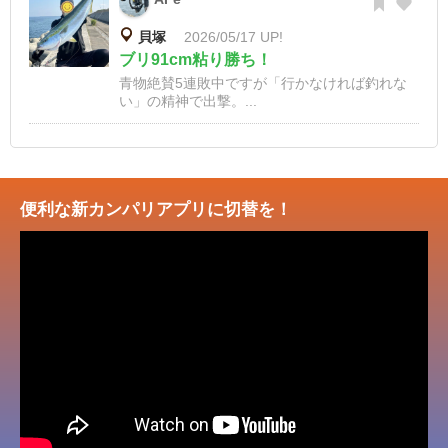
貝塚
2026/05/17 UP!
ブリ91cm粘り勝ち！
青物絶賛5連敗中ですが「行かなければ釣れな
い」の精神で出撃。...
便利な新カンパリアプリに切替を！