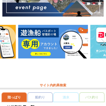
サイト内釣果検索
陸っぱり
船釣り
淡水
バス釣り