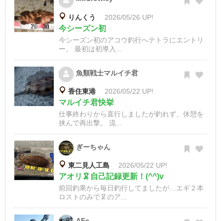
りんくう
2026/05/26 UP!
今シーズン初
今シーズン初のアコウ釣行へテトラにエントリ
ー。 最初は初導入...
魚類戦士マルイチ君
香住東港
2026/05/22 UP!
マルイチ君快挙
仕事終わりから直行しましたが釣れず、休憩を
挟んで再出撃。 流...
ぎーちゃん
東二見人工島
2026/05/22 UP!
アオリ🦑自己記録更新！(^^)v
前回釣果から毎日釣行してましたが…エギ２本
ロストのみで🦑のア...
AFe