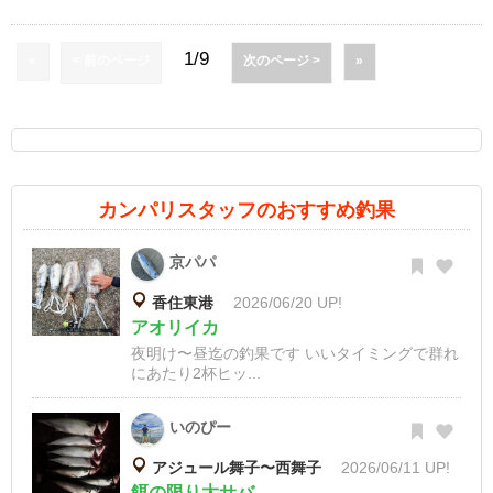
1/9
«
< 前のページ
次のページ >
»
カンパリスタッフのおすすめ釣果
京パパ
香住東港
2026/06/20 UP!
アオリイカ
夜明け〜昼迄の釣果です いいタイミングで群れ
にあたり2杯ヒッ...
いのぴー
アジュール舞子〜西舞子
2026/06/11 UP!
餌の限り大サバ