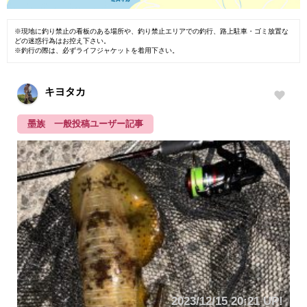
※現地に釣り禁止の看板のある場所や、釣り禁止エリアでの釣行、路上駐車・ゴミ放置な
どの迷惑行為はお控え下さい。
※釣行の際は、必ずライフジャケットを着用下さい。
キヨタカ
墨族 一般投稿ユーザー記事
2023/12/15 20:21 UP!