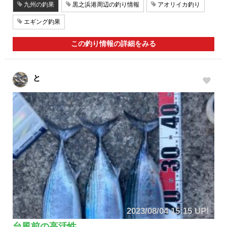
九州の釣果
黒之浜港周辺の釣り情報
アオリイカ釣り
エギング釣果
この釣り情報の詳細をみる
と
2023/08/04 15:15 UP!
台風前の高活性