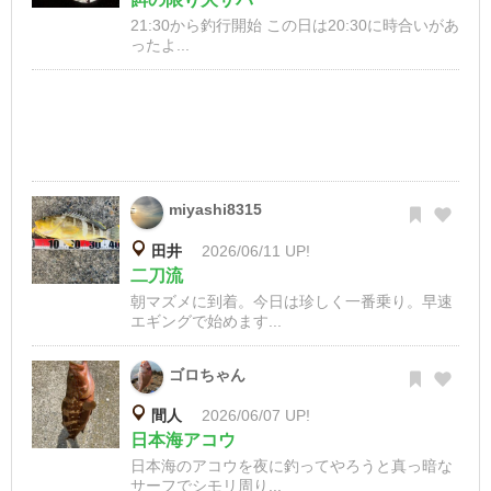
21:30から釣行開始 この日は20:30に時合いがあ
ったよ...
miyashi8315
田井
2026/06/11 UP!
二刀流
朝マズメに到着。今日は珍しく一番乗り。早速
エギングで始めます...
ゴロちゃん
間人
2026/06/07 UP!
日本海アコウ
日本海のアコウを夜に釣ってやろうと真っ暗な
サーフでシモリ周り...