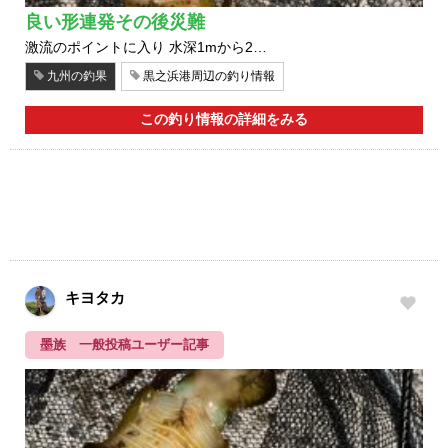
良い形連発その後災難
激流のポイントに入り 水深1mから2…
九州の釣果
黒之浜港周辺の釣り情報
この釣り情報の詳細をみる
キヨタカ
墨族 一般投稿ユーザー記事