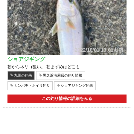
2022/10/01 13:01 UP!
ショアジギング
朝からネリゴ狙い。 朝まずめはどこも…
九州の釣果
黒之浜港周辺の釣り情報
カンパチ・ネイリ釣り
ショアジギング釣果
この釣り情報の詳細をみる