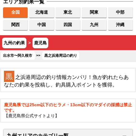
エリア別釣果一覧
全国
北海道
東北
関東
中部
関西
中国
四国
九州
沖縄
九州の釣果
>
鹿児島
出水市〜阿久根市
>>
黒之浜港周辺の釣り
黒
之浜港周辺の釣り情報カンパリ！魚が釣れたらあ
なたの釣果を投稿し、釣具購入ポイントを獲得。
鹿児島県では25cm以下のヒラメ・13cm以下のマダイの採捕は禁止
です。
【鹿児島県公式サイトより】
九州エリアのカテゴリ一覧