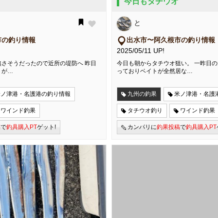
今日もタチウオ
と
市の釣り情報
出水市〜阿久根市の釣り情報
2025/05/11 UP!
さそうだったので近所の堤防へ 昨日
今日も朝からタチウオ狙い。 一昨日
トが…
っておりベイトが全然居な…
米ノ津港・名護港の釣り情報
九州の釣果
米ノ津港・名護
ワインド釣果
タチウオ釣り
ワインド釣果
稿
で
釣具購入PT
ゲット!
カンパリに
釣果投稿
で
釣具購入PT