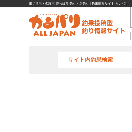
米ノ津港・名護港 陸っぱり 釣り・魚釣り | 釣果情報サイト カンパリ
サイト内釣果検索