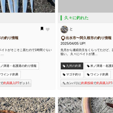
久々に釣れた
と
市の釣り情報
出水市〜阿久根市の釣り情報
2025/04/05 UP!
ベイトがそこそこ居たので1時間ぐらい
先月から連続坊主をくらってたけど、
ま…
狙い。 久々にベイトが湧…
米ノ津港・名護港の釣り情報
九州の釣果
米ノ津港・名護
ワインド釣果
マゴチ釣り
ワインド釣果
稿
で
釣具購入PT
ゲット!
カンパリに
釣果投稿
で
釣具購入PT