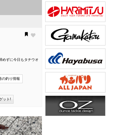
諦めずに今日もタチウオ
港の釣り情報
ゲット!