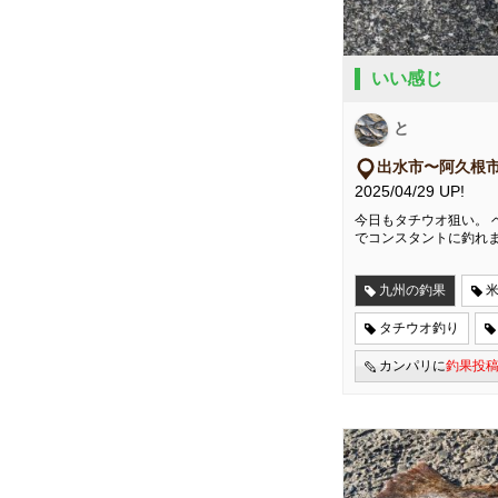
いい感じ
と
出水市〜阿久根
2025/04/29 UP!
今日もタチウオ狙い。 
でコンスタントに釣れ
九州の釣果
タチウオ釣り
カンパリに
釣果投