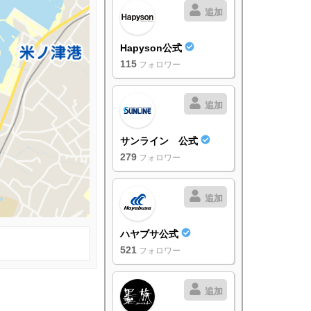
追加
Hapyson公式
115
フォロワー
追加
サンライン 公式
279
フォロワー
追加
ハヤブサ公式
521
フォロワー
追加