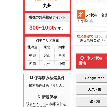
九州
米
ノ津港・名
現在の釣果投稿ポイント
トを獲得。
300~10pt
です。
鹿児島県では25c
釣果エリア変更
【鹿児島県公式サイ
北海道
東北
関東
中部
関西
中国
米ノ津港・
護港
四国
九州
沖縄
保存済み検索条件
Google Map
検索条件はありません。
天気・風
新規保存
波・潮
現在のページの検索条件を