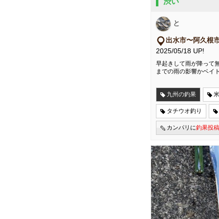
渋い
と
出水市〜阿久根
2025/05/18 UP!
早起きして雨が降って無
までの雨の影響かベイ
九州の釣果
タチウオ釣り
カンパリに
釣果投