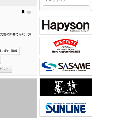
197
フォロワー
の大雨の影響でかなり濁
港の釣り情報
ゲット!