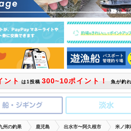
イント
300~10ポイント！
は1投稿
魚が釣れ
九州の釣果
鹿児島
出水市〜阿久根市
米ノ津