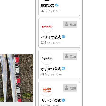
墨族公式
373
フォロワー
追加
ハリミツ公式
316
フォロワー
追加
がまかつ公式
480
フォロワー
追加
カンパリ公式