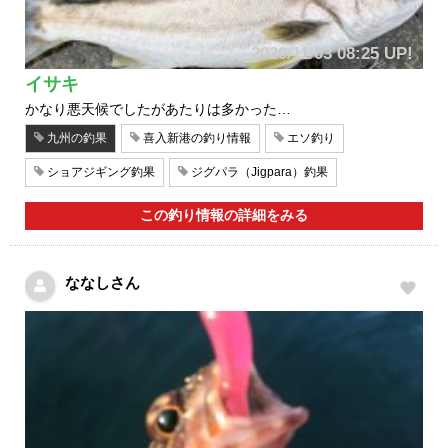
2020/11/03 08:25 UP!
イサキ
かなり悪天候でしたがあたりは多かった…
九州の釣果
喜入新港の釣り情報
エソ釣り
ショアジギング釣果
ジグパラ（Jigpara）釣果
この釣り情報の詳細をみる
ななしさん