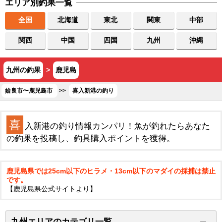
エリア別釣果一覧
全国
北海道
東北
関東
中部
関西
中国
四国
九州
沖縄
九州の釣果
>
鹿児島
姶良市〜鹿児島市
>>
喜入新港の釣り
喜
入新港の釣り情報カンパリ！魚が釣れたらあなた
の釣果を投稿し、釣具購入ポイントを獲得。
鹿児島県では25cm以下のヒラメ・13cm以下のマダイの採捕は禁止
です。
【鹿児島県公式サイトより】
九州エリアのカテゴリ一覧