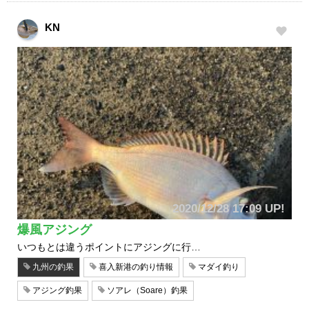
KN
2020/12/28 17:09 UP!
爆風アジング
いつもとは違うポイントにアジングに行…
九州の釣果
喜入新港の釣り情報
マダイ釣り
アジング釣果
ソアレ（Soare）釣果