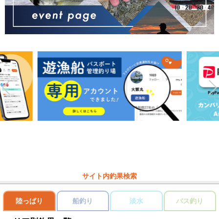
サイト内釣果検索
陸っぱり
船釣り
淡水
バス釣り