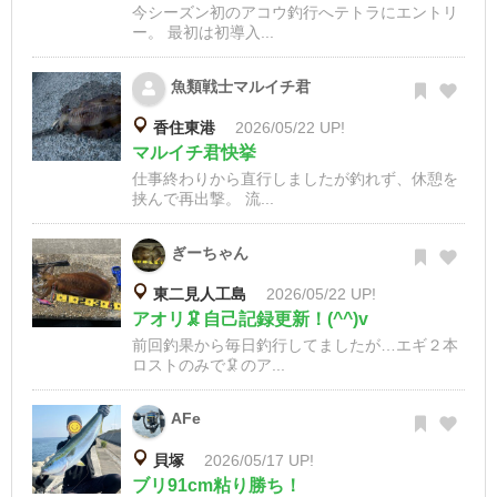
今シーズン初のアコウ釣行へテトラにエントリ
ー。 最初は初導入...
魚類戦士マルイチ君
香住東港
2026/05/22 UP!
マルイチ君快挙
仕事終わりから直行しましたが釣れず、休憩を
挟んで再出撃。 流...
ぎーちゃん
東二見人工島
2026/05/22 UP!
アオリ🦑自己記録更新！(^^)v
前回釣果から毎日釣行してましたが…エギ２本
ロストのみで🦑のア...
AFe
貝塚
2026/05/17 UP!
ブリ91cm粘り勝ち！