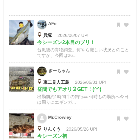
AFe
貝塚
2026/06/07 UP!
今シーズン2本目のブリ！
台風後の青物調査。何やら厳しい状況とのこと
ですが、今回は26...
ぎーちゃん
東二見人工島
2026/05/31 UP!
昼間でもアオリ🦑GET！(^^)
出勤前約1時間半の釣行🚗 何時もの場所へ今日
は周りにエギンガ...
Mr.Crowley
りんくう
2026/05/26 UP!
今シーズン初