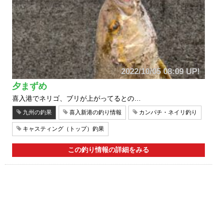
2022/10/05 08:09 UP!
夕まずめ
喜入港でネリゴ、ブリが上がってるとの…
九州の釣果
喜入新港の釣り情報
カンパチ・ネイリ釣り
キャスティング（トップ）釣果
この釣り情報の詳細をみる