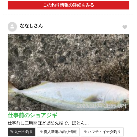
この釣り情報の詳細をみる
ななしさん
2020/11/04 11:55 UP!
仕事前のショアジギ
仕事前に二時間ほど堤防先端で、ほとん…
九州の釣果
喜入新港の釣り情報
ハマチ・イナダ釣り