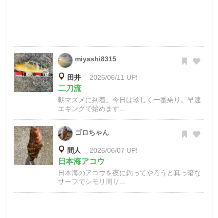
miyashi8315
田井
2026/06/11 UP!
二刀流
朝マズメに到着。今日は珍しく一番乗り。早速
エギングで始めます...
ゴロちゃん
間人
2026/06/07 UP!
日本海アコウ
日本海のアコウを夜に釣ってやろうと真っ暗な
サーフでシモリ周り...