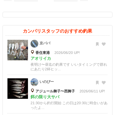
カンパリスタッフのおすすめ釣果
京パパ
香住東港
2026/06/20 UP!
アオリイカ
夜明け〜昼迄の釣果です いいタイミングで群れ
にあたり2杯ヒッ...
いのぴー
アジュール舞子〜西舞子
2026/06/11 UP!
餌の限り大サバ
21:30から釣行開始 この日は20:30に時合いがあ
ったよ...