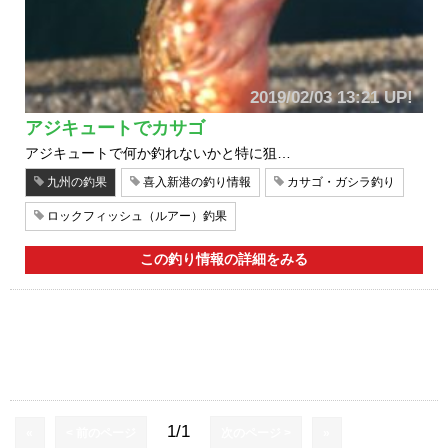
2019/02/03 13:21 UP!
アジキュートでカサゴ
アジキュートで何か釣れないかと特に狙…
九州の釣果
喜入新港の釣り情報
カサゴ・ガシラ釣り
ロックフィッシュ（ルアー）釣果
この釣り情報の詳細をみる
1/1
«
< 前のページ
次のページ >
»