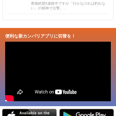
青物絶賛5連敗中ですが「行かなければ釣れな
い」の精神で出撃。...
便利な新カンパリアプリに切替を！