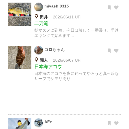
miyashi8315
田井
2026/06/11 UP!
二刀流
朝マズメに到着。今日は珍しく一番乗り。早速
エギングで始めます...
ゴロちゃん
間人
2026/06/07 UP!
日本海アコウ
日本海のアコウを夜に釣ってやろうと真っ暗な
サーフでシモリ周り...
AFe