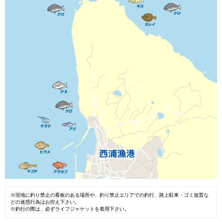
※現地に釣り禁止の看板のある場所や、釣り禁止エリアでの釣行、路上駐車・ゴミ放置な
どの迷惑行為はお控え下さい。
※釣行の際は、必ずライフジャケットを着用下さい。