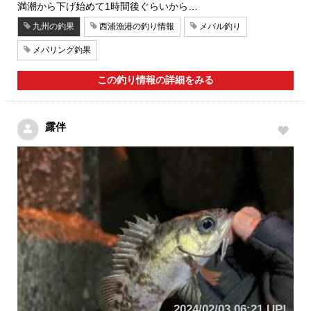
満潮から下げ始めて1時間後ぐらいから…
九州の釣果
西浦漁港の釣り情報
メバル釣り
メバリング釣果
この釣り情報の詳細をみる
露伴
2024/02/03 06:21 UP!