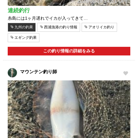
2025/06/18 14:51 UP!
連続釣行
糸島には1ヶ月遅れでイカが入ってきて…
九州の釣果
西浦漁港の釣り情報
アオリイカ釣り
エギング釣果
この釣り情報の詳細をみる
マウンテン釣り師