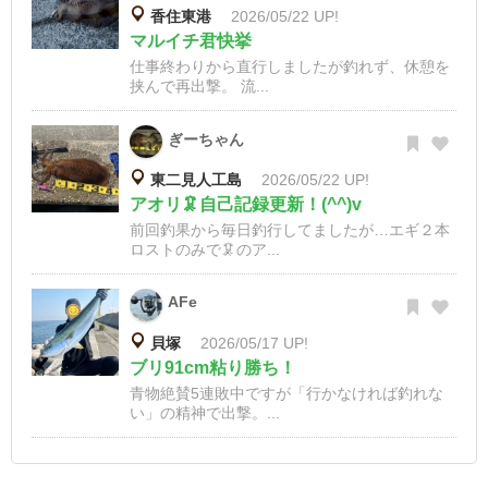
香住東港
2026/05/22 UP!
マルイチ君快挙
仕事終わりから直行しましたが釣れず、休憩を
挟んで再出撃。 流...
ぎーちゃん
東二見人工島
2026/05/22 UP!
アオリ🦑自己記録更新！(^^)v
前回釣果から毎日釣行してましたが…エギ２本
ロストのみで🦑のア...
AFe
貝塚
2026/05/17 UP!
ブリ91cm粘り勝ち！
青物絶賛5連敗中ですが「行かなければ釣れな
い」の精神で出撃。...