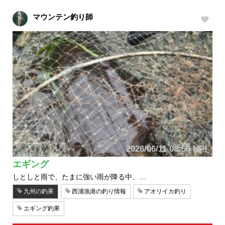
マウンテン釣り師
2026/06/11 08:50 UP!
エギング
しとしと雨で、たまに強い雨が降る中、…
九州の釣果
西浦漁港の釣り情報
アオリイカ釣り
エギング釣果