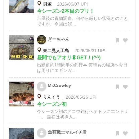
貝塚
2026/06/07 UP!
今シーズン2本目のブリ！
台風後の青物調査。何やら厳しい状況とのこと
ですが、今回は26...
ぎーちゃん
東二見人工島
2026/05/31 UP!
昼間でもアオリ🦑GET！(^^)
出勤前約1時間半の釣行🚗 何時もの場所へ今日
は周りにエギンガ...
Mr.Crowley
りんくう
2026/05/26 UP!
今シーズン初
今シーズン初のアコウ釣行へテトラにエントリ
ー。 最初は初導入...
魚類戦士マルイチ君