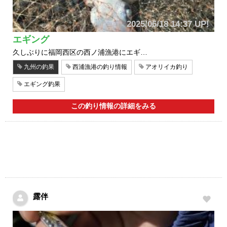
2025/06/18 14:37 UP!
エギング
久しぶりに福岡西区の西ノ浦漁港にエギ…
九州の釣果
西浦漁港の釣り情報
アオリイカ釣り
エギング釣果
この釣り情報の詳細をみる
露伴