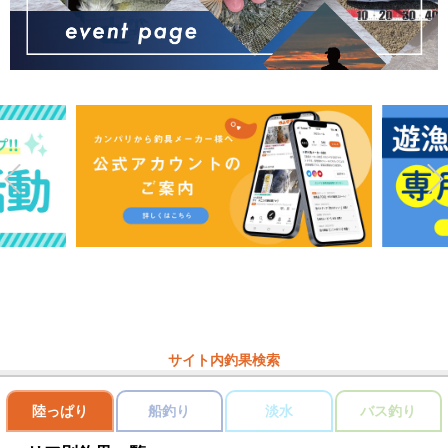
サイト内釣果検索
陸っぱり
船釣り
淡水
バス釣り