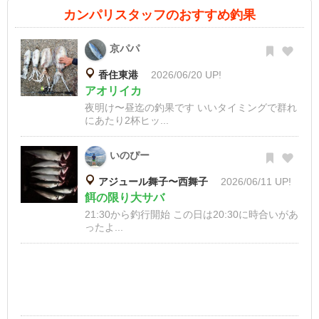
カンパリスタッフのおすすめ釣果
京パパ
香住東港
2026/06/20 UP!
アオリイカ
夜明け〜昼迄の釣果です いいタイミングで群れ
にあたり2杯ヒッ...
いのぴー
アジュール舞子〜西舞子
2026/06/11 UP!
餌の限り大サバ
21:30から釣行開始 この日は20:30に時合いがあ
ったよ...