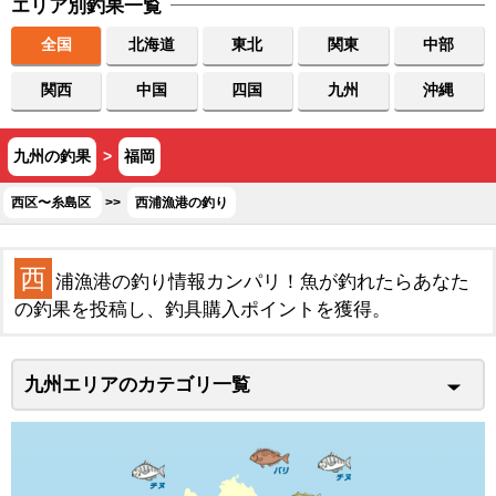
エリア別釣果一覧
全国
北海道
東北
関東
中部
関西
中国
四国
九州
沖縄
九州の釣果
>
福岡
西区〜糸島区
>>
西浦漁港の釣り
西
浦漁港の釣り情報カンパリ！魚が釣れたらあなた
の釣果を投稿し、釣具購入ポイントを獲得。
九州エリアのカテゴリ一覧