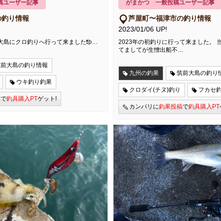
稿ユーザー記事
がまかつ 一般投稿ユーザー記事
の釣り情報
芦屋町〜福津市の釣り情報
2023/01/06 UP!
像大島にクロ釣りへ行って来ました❗þ…
2023年の初釣りに行って来ました。
てましてが生憎出船不…
筑前大島の釣り情報
九州の釣果
筑前大島の釣り
ウキ釣り釣果
クロダイ(チヌ)釣り
フカセ
稿
で
釣具購入PT
ゲット!
カンパリに
釣果投稿
で
釣具購入PT