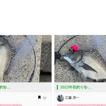
釣❗þ…
2023年初釣り❗þ…
乙藤 淳一