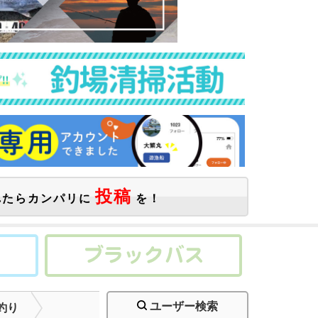
投稿
たらカンパリに
を！
ユーザー検索
釣り