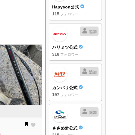
Hapyson公式
115
フォロワー
追加
ハリミツ公式
316
フォロワー
追加
カンパリ公式
197
フォロワー
追加
ささめ針公式