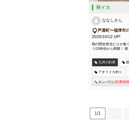
秋イカ
ななしさん
芦屋町〜福津市
2020/10/12 UP!
朝の間全然当たりが無く
つ15時頃から再開！ 潮
九州の釣果
アオリイカ釣り
カンパリに
釣果投
1/1
«