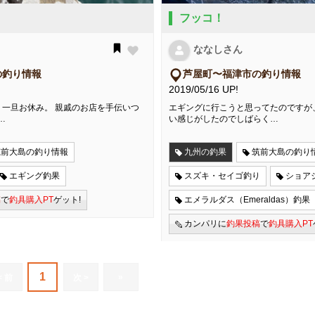
フッコ！
ななしさん
の釣り情報
芦屋町〜福津市の釣り情報
2019/05/16 UP!
一旦お休み。 親戚のお店を手伝いつ
エギングに行こうと思ってたのですが
…
い感じがしたのでしばらく…
筑前大島の釣り情報
九州の釣果
筑前大島の釣り
エギング釣果
スズキ・セイゴ釣り
ショア
稿
で
釣具購入PT
ゲット!
エメラルダス（Emeraldas）釣果
カンパリに
釣果投稿
で
釣具購入PT
1
»
< 前
次 >