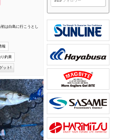
315
フォロワー
 当初は白島に行こうとし
情報
釣り釣果
ゲット!