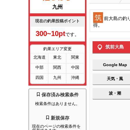
九州
筑
前大島の釣
現在の釣果投稿ポイント
得。
300~10pt
です。
筑前大島
釣果エリア変更
北海道
東北
関東
Google Map
中部
関西
中国
四国
九州
沖縄
天気・風
波・潮
保存済み検索条件
検索条件はありません。
新規保存
現在のページの検索条件を