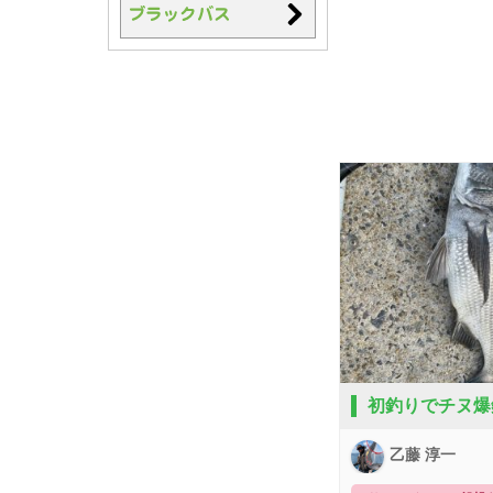
初釣りでチヌ爆
乙藤 淳一