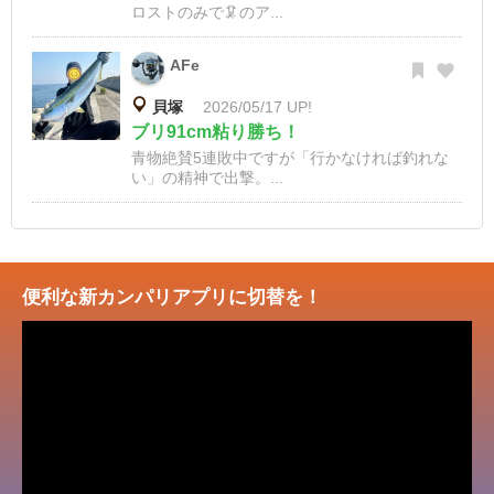
ロストのみで🦑のア...
AFe
貝塚
2026/05/17 UP!
ブリ91cm粘り勝ち！
青物絶賛5連敗中ですが「行かなければ釣れな
い」の精神で出撃。...
便利な新カンパリアプリに切替を！