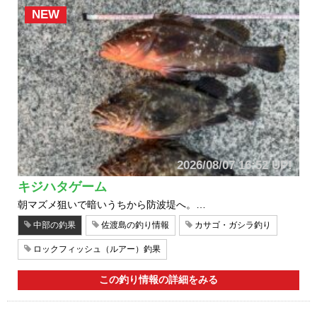
NEW
2026/08/07 16:52 UP!
キジハタゲーム
朝マズメ狙いで暗いうちから防波堤へ。…
中部の釣果
佐渡島の釣り情報
カサゴ・ガシラ釣り
ロックフィッシュ（ルアー）釣果
この釣り情報の詳細をみる