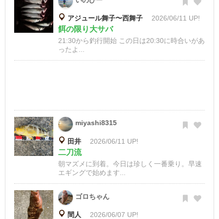
いのぴー
アジュール舞子〜西舞子
2026/06/11 UP!
餌の限り大サバ
21:30から釣行開始 この日は20:30に時合いがあ
ったよ...
miyashi8315
田井
2026/06/11 UP!
二刀流
朝マズメに到着。今日は珍しく一番乗り。早速
エギングで始めます...
ゴロちゃん
間人
2026/06/07 UP!