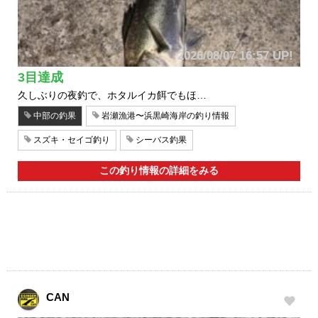
2026/08/07 16:57 UP!
3目達成
久しぶりの夜釣で、ホタルイカ餌でもほ…
中部の釣果
岩瀬漁港〜浜黒崎海岸の釣り情報
スズキ・セイゴ釣り
シーバス釣果
この釣り情報の詳細をみる
CAN