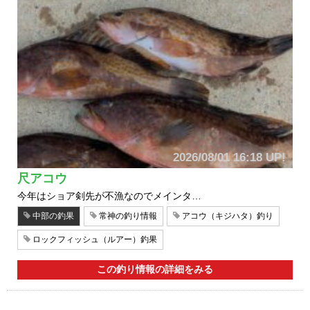
2026/08/01 16:18 UP!
尺アコウ
今年はショア剣先が不漁なのでメインタ…
中部の釣果
常神の釣り情報
アコウ（キジハタ）釣り
ロックフィッシュ（ルアー）釣果
この釣り情報の詳細をみる