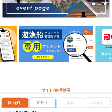
サイト内釣果検索
陸っぱり
船釣り
淡水
バス釣り