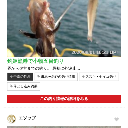
2026/08/01 16:21 UP!
釣姫漁港で小物五目釣り
昼から夕方までの釣り。 最初に外波止…
中部の釣果
田烏〜釣姫の釣り情報
スズキ・セイゴ釣り
落とし込み釣果
この釣り情報の詳細をみる
エソップ