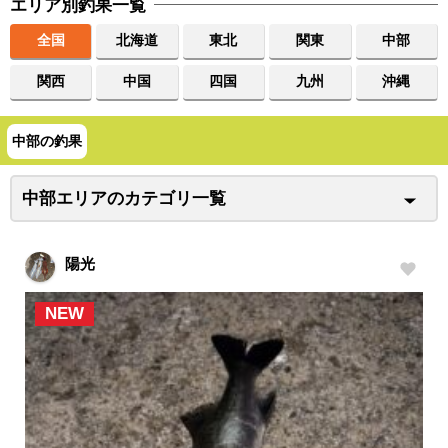
エリア別釣果一覧
全国
北海道
東北
関東
中部
関西
中国
四国
九州
沖縄
中部の釣果
中部エリアのカテゴリ一覧
陽光
NEW