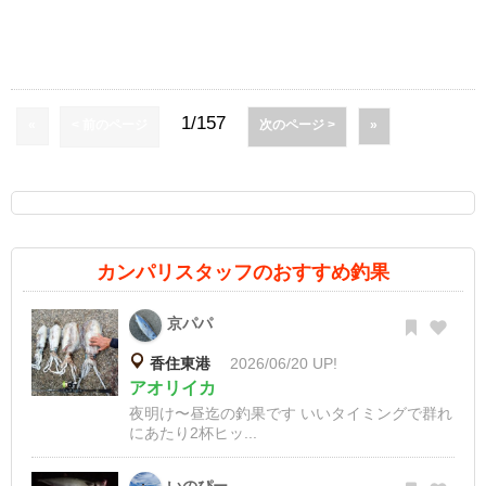
1/157
«
< 前のページ
次のページ >
»
カンパリスタッフのおすすめ釣果
京パパ
香住東港
2026/06/20 UP!
アオリイカ
夜明け〜昼迄の釣果です いいタイミングで群れ
にあたり2杯ヒッ...