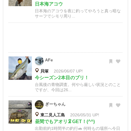
日本海アコウ
日本海のアコウを夜に釣ってやろうと真っ暗な
サーフでシモリ周り...
AFe
貝塚
2026/06/07 UP!
今シーズン2本目のブリ！
台風後の青物調査。何やら厳しい状況とのこと
ですが、今回は26...
ぎーちゃん
東二見人工島
2026/05/31 UP!
昼間でもアオリ🦑GET！(^^)
出勤前約1時間半の釣行🚗 何時もの場所へ今日