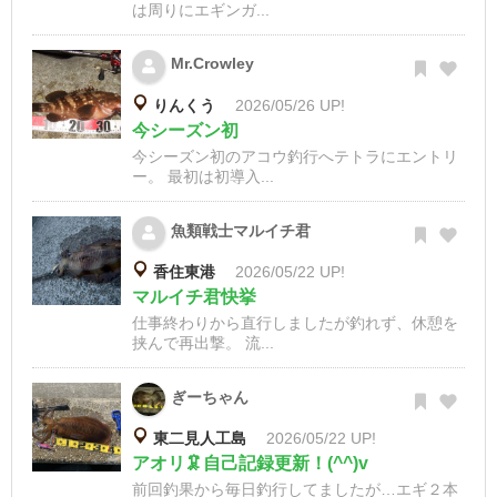
は周りにエギンガ...
Mr.Crowley
りんくう
2026/05/26 UP!
今シーズン初
今シーズン初のアコウ釣行へテトラにエントリ
ー。 最初は初導入...
魚類戦士マルイチ君
香住東港
2026/05/22 UP!
マルイチ君快挙
仕事終わりから直行しましたが釣れず、休憩を
挟んで再出撃。 流...
ぎーちゃん
東二見人工島
2026/05/22 UP!
アオリ🦑自己記録更新！(^^)v
前回釣果から毎日釣行してましたが…エギ２本