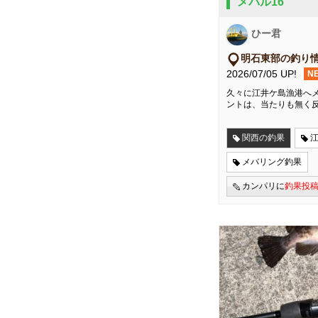
メバル16
ひー君
明石東部の釣り
2026/07/05 UP!
N
久々に江井ケ島漁港へメ
ントは、当たりも無く
関西の釣果
メバリング釣果
カンパリに
釣果投