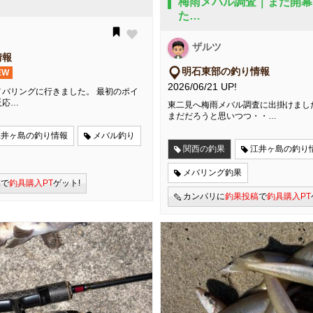
梅雨メバル調査｜まだ開幕
た…
ザルツ
情報
明石東部の釣り情報
EW
2026/06/21 UP!
バリングに行きました。 最初のポイ
反応…
東二見へ梅雨メバル調査に出掛けまし
まだだろうと思いつつ・・…
江井ヶ島の釣り情報
メバル釣り
関西の釣果
江井ヶ島の釣り
メバリング釣果
稿
で
釣具購入PT
ゲット!
カンパリに
釣果投稿
で
釣具購入PT