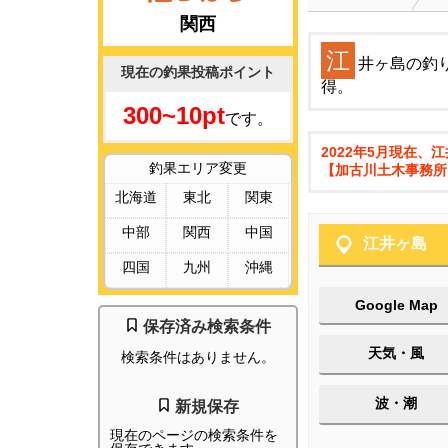
関西
江
井ヶ島の釣
現在の釣果投稿ポイント
得。
300~10pt
です。
2022年5月現在
釣果エリア変更
【加古川土木事務所 TE
北海道
東北
関東
中部
関西
中国
江井ヶ島
四国
九州
沖縄
Google Map
保存済み検索条件
天気・風
検索条件はありません。
波・潮
新規保存
現在のページの検索条件を