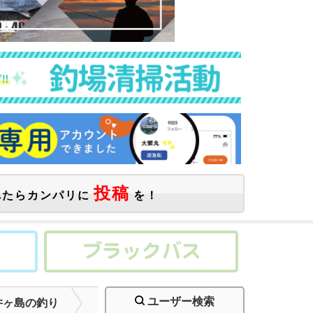
投稿
たらカンパリに
を！
ユーザー検索
井ヶ島の釣り