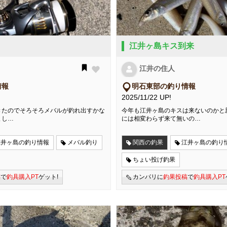
江井ヶ島キス到来
江井の住人
情報
明石東部の釣り情報
2025/11/22 UP!
きたのでそろそろメバルが釣れ出すかな
今年も江井ヶ島のキスは来ないのかと
まし…
には相変わらず来て無いの…
江井ヶ島の釣り情報
メバル釣り
関西の釣果
江井ヶ島の釣り
ちょい投げ釣果
稿
で
釣具購入PT
ゲット!
カンパリに
釣果投稿
で
釣具購入PT