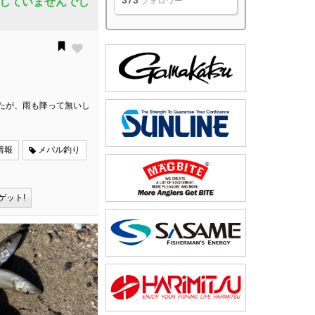
373
していませんでし
フォロワー
たが、雨も降って無いし
情報
メバル釣り
ゲット!