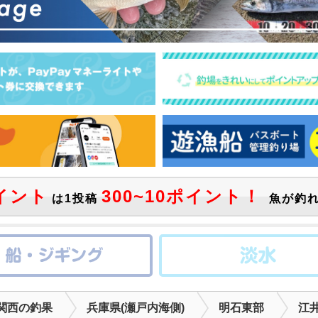
イント
300~10ポイント！
は1投稿
魚が釣れ
関西の釣果
兵庫県(瀬戸内海側)
明石東部
江