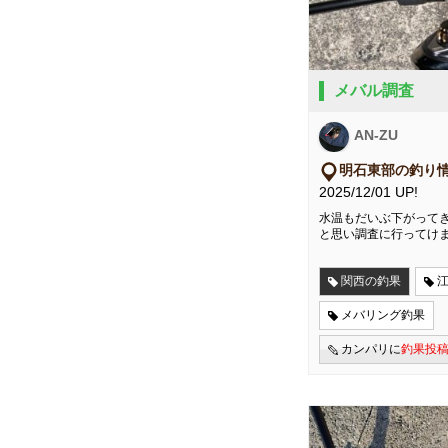
メバル調査
AN-ZU
明石東部の釣り
2025/12/01 UP!
水温もだいぶ下がって
と思い調査に行ってけ
関西の釣果
メバリング釣果
カンパリに
釣果投