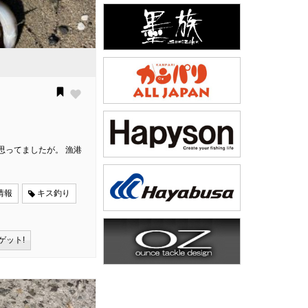
思ってましたが。 漁港
情報
キス釣り
ゲット!