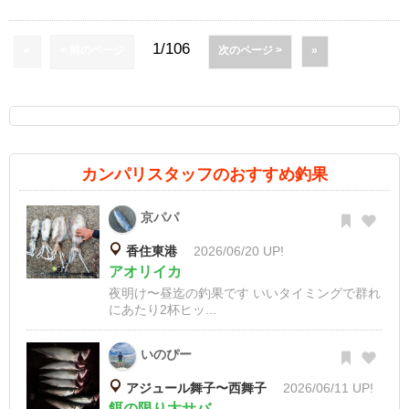
1/106
«
< 前のページ
次のページ >
»
カンパリスタッフのおすすめ釣果
京パパ
香住東港
2026/06/20 UP!
アオリイカ
夜明け〜昼迄の釣果です いいタイミングで群れ
にあたり2杯ヒッ...
いのぴー
アジュール舞子〜西舞子
2026/06/11 UP!
餌の限り大サバ