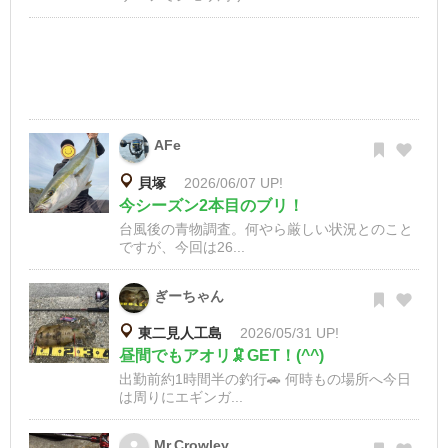
AFe
貝塚
2026/06/07 UP!
今シーズン2本目のブリ！
台風後の青物調査。何やら厳しい状況とのこと
ですが、今回は26...
ぎーちゃん
東二見人工島
2026/05/31 UP!
昼間でもアオリ🦑GET！(^^)
出勤前約1時間半の釣行🚗 何時もの場所へ今日
は周りにエギンガ...
Mr.Crowley