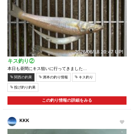
2026/06/18 20:47 UP!
キス釣り②
本日も昼間にキス狙いに行ってきました…
関西の釣果
洲本の釣り情報
キス釣り
投げ釣り釣果
この釣り情報の詳細をみる
KKK