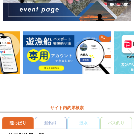
サイト内釣果検索
陸っぱり
船釣り
淡水
バス釣り