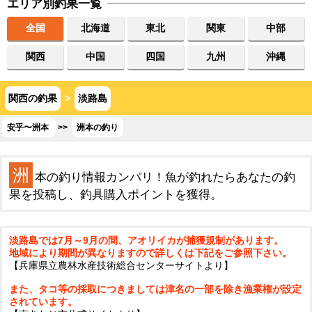
エリア別釣果一覧
全国
北海道
東北
関東
中部
関西
中国
四国
九州
沖縄
関西の釣果
>
淡路島
安乎〜洲本
>>
洲本の釣り
洲
本の釣り情報カンパリ！魚が釣れたらあなたの釣
果を投稿し、釣具購入ポイントを獲得。
淡路島では7月～9月の間、アオリイカが捕獲規制があります。
地域により期間が異なりますので詳しくは下記をご参照下さい。
【兵庫県立農林水産技術総合センターサイトより】
また、タコ等の採取につきましては津名の一部を除き漁業権が設定
されています。