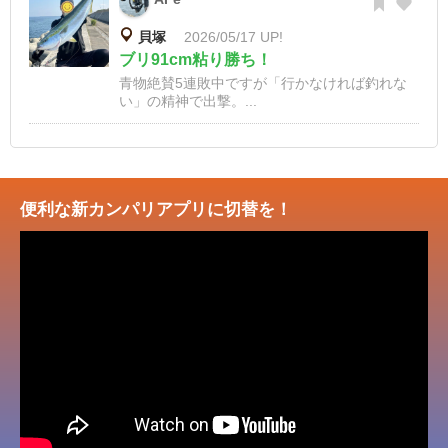
貝塚
2026/05/17 UP!
ブリ91cm粘り勝ち！
青物絶賛5連敗中ですが「行かなければ釣れな
い」の精神で出撃。...
便利な新カンパリアプリに切替を！