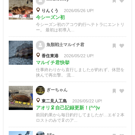
りんくう
2026/05/26 UP!
今シーズン初
今シーズン初のアコウ釣行へテトラにエントリ
ー。 最初は初導入...
魚類戦士マルイチ君
香住東港
2026/05/22 UP!
マルイチ君快挙
仕事終わりから直行しましたが釣れず、休憩を
挟んで再出撃。 流...
ぎーちゃん
東二見人工島
2026/05/22 UP!
アオリ🦑自己記録更新！(^^)v
前回釣果から毎日釣行してましたが…エギ２本
ロストのみで🦑のア...
AFe