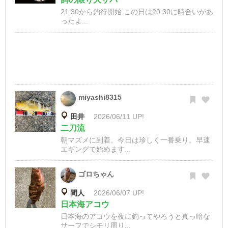
21:30から釣行開始 この日は20:30に時合いがあ
ったよ...
miyashi8315
田井
2026/06/11 UP!
二刀流
朝マズメに到着。今日は珍しく一番乗り。早速
エギングで始めます...
ゴロちゃん
間人
2026/06/07 UP!
日本海アコウ
日本海のアコウを夜に釣ってやろうと真っ暗な
サーフでシモリ周り...