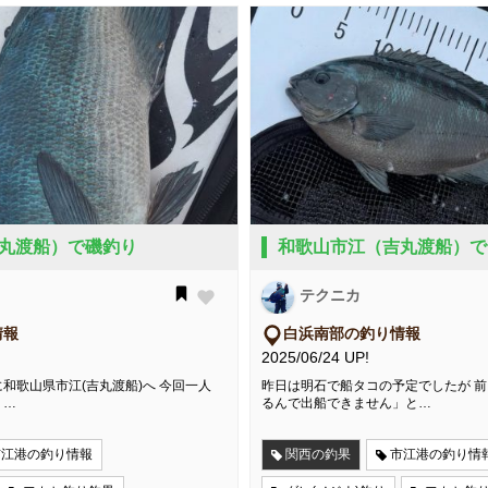
丸渡船）で磯釣り
和歌山市江（吉丸渡船）で
テクニカ
情報
白浜南部の釣り情報
2025/06/24 UP!
和歌山県市江(吉丸渡船)へ 今回一人
昨日は明石で船タコの予定でしたが 
、…
るんで出船できません」と…
市江港の釣り情報
関西の釣果
市江港の釣り情