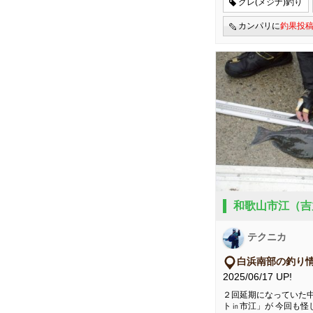
グレ(メジナ)釣り
カンパリに
釣果投
和歌山市江（吉
テクニカ
白浜南部の釣り
2025/06/17 UP!
２回延期になっていた中
ト㏌市江」が 今回も怪