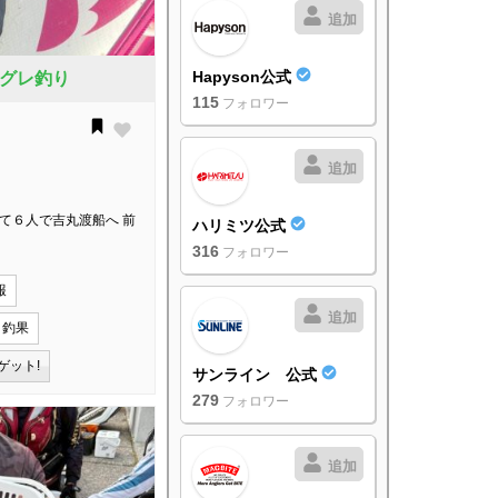
追加
Hapyson公式
グレ釣り
115
フォロワー
追加
て６人で吉丸渡船へ 前
ハリミツ公式
316
フォロワー
報
追加
り釣果
ゲット!
サンライン 公式
279
フォロワー
追加