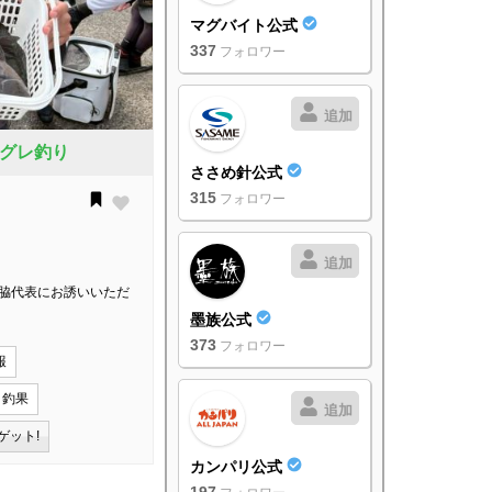
マグバイト公式
337
フォロワー
追加
グレ釣り
ささめ針公式
315
フォロワー
追加
西 谷脇代表にお誘いいただ
墨族公式
373
フォロワー
報
り釣果
追加
ゲット!
カンパリ公式