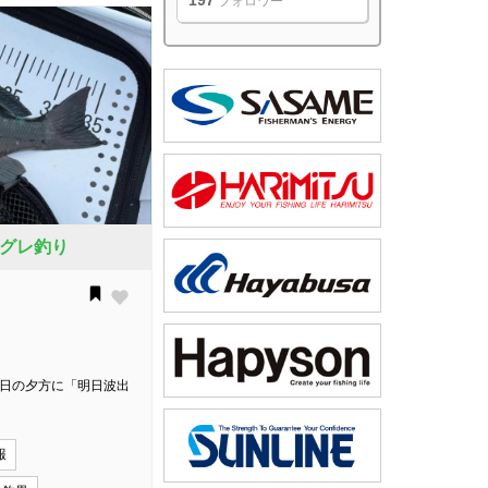
197
フォロワー
グレ釣り
前日の夕方に「明日波出
報