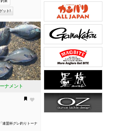
り釣果
ゲット!
ーナメント
「連盟杯グレ釣りトーナ