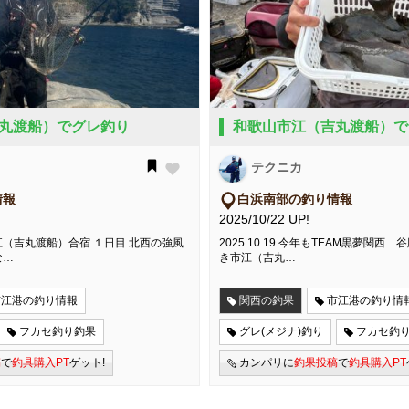
丸渡船）でグレ釣り
和歌山市江（吉丸渡船）で
テクニカ
情報
白浜南部の釣り情報
2025/10/22 UP!
（吉丸渡船）合宿 １日目 北西の強風
2025.10.19 今年もTEAM黒夢関
な…
き市江（吉丸…
市江港の釣り情報
関西の釣果
市江港の釣り情
フカセ釣り釣果
グレ(メジナ)釣り
フカセ釣
稿
で
釣具購入PT
ゲット!
カンパリに
釣果投稿
で
釣具購入PT