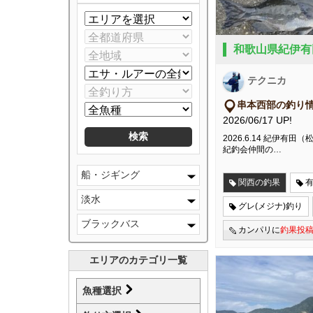
和歌山県紀伊有
テクニカ
串本西部の釣り
2026/06/17 UP!
2026.6.14 紀伊有
紀釣会仲間の…
船・ジギング
関西の釣果
淡水
グレ(メジナ)釣り
ブラックバス
カンパリに
釣果投
エリアのカテゴリ一覧
魚種選択