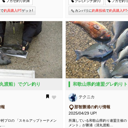
フカセ釣り釣果
グレ(メジナ)釣り
フカセ釣
稿
で
釣具購入PT
ゲット!
カンパリに
釣果投稿
で
釣具購入PT
丸渡船）でグレ釣り
和歌山県釣連盟グレ釣りト
テクニカ
情報
那智勝浦の釣り情報
2025/04/29 UP!
村プロの 「スキルアップトーナメン
所属している和歌山県釣り連盟主催の
し…
メント」が勝浦（清丸渡船…