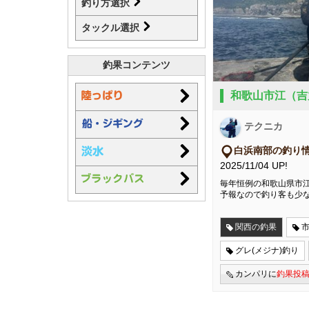
釣り方選択
タックル選択
釣果コンテンツ
和歌山市江（吉
テクニカ
白浜南部の釣り
2025/11/04 UP!
毎年恒例の和歌山県市江
予報なので釣り客も少
関西の釣果
グレ(メジナ)釣り
カンパリに
釣果投