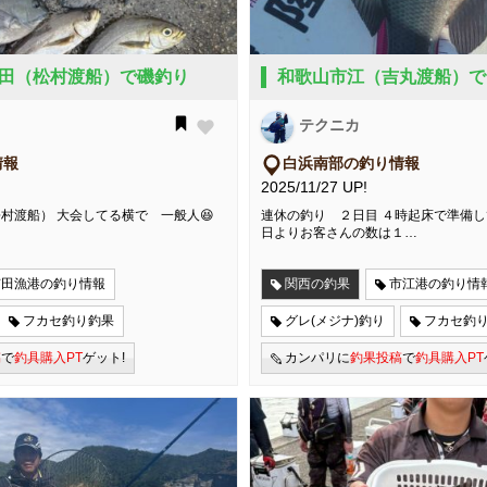
田（松村渡船）で磯釣り
和歌山市江（吉丸渡船）で
テクニカ
情報
白浜南部の釣り情報
2025/11/27 UP!
田（松村渡船） 大会してる横で 一般人😆
連休の釣り ２日目 ４時起床で準備し
日よりお客さんの数は１…
有田漁港の釣り情報
関西の釣果
市江港の釣り情
フカセ釣り釣果
グレ(メジナ)釣り
フカセ釣
稿
で
釣具購入PT
ゲット!
カンパリに
釣果投稿
で
釣具購入PT