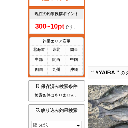
現在の釣果投稿ポイント
300~10pt
です。
釣果エリア変更
北海道
東北
関東
中部
関西
中国
四国
九州
沖縄
“ #YAIBA ”
の
保存済み検索条件
検索条件はありません。
絞り込み釣果検索
陸っぱり