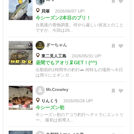
貝塚
2026/06/07 UP!
今シーズン2本目のブリ！
台風後の青物調査。何やら厳しい状況とのこと
ですが、今回は26...
ぎーちゃん
東二見人工島
2026/05/31 UP!
昼間でもアオリ🦑GET！(^^)
出勤前約1時間半の釣行🚗 何時もの場所へ今日
は周りにエギンガ...
Mr.Crowley
りんくう
2026/05/26 UP!
今シーズン初
今シーズン初のアコウ釣行へテトラにエントリ
ー。 最初は初導入...