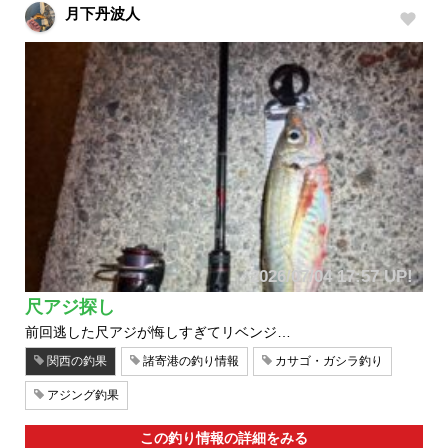
月下丹波人
2026/07/04 17:57 UP!
尺アジ探し
前回逃した尺アジが悔しすぎてリベンジ…
関西の釣果
諸寄港の釣り情報
カサゴ・ガシラ釣り
アジング釣果
この釣り情報の詳細をみる