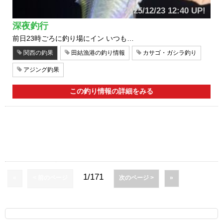
2025/12/23 12:40 UP!
深夜釣行
前日23時ごろに釣り場にイン いつも…
関西の釣果
田結漁港の釣り情報
カサゴ・ガシラ釣り
アジング釣果
この釣り情報の詳細をみる
1/171
«
< 前のページ
次のページ >
»