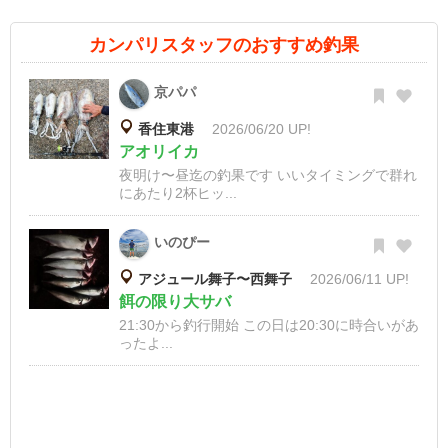
カンパリスタッフのおすすめ釣果
京パパ
香住東港
2026/06/20 UP!
アオリイカ
夜明け〜昼迄の釣果です いいタイミングで群れ
にあたり2杯ヒッ...
いのぴー
アジュール舞子〜西舞子
2026/06/11 UP!
餌の限り大サバ
21:30から釣行開始 この日は20:30に時合いがあ
ったよ...