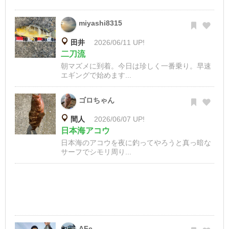
miyashi8315
田井
2026/06/11 UP!
二刀流
朝マズメに到着。今日は珍しく一番乗り。早速
エギングで始めます...
ゴロちゃん
間人
2026/06/07 UP!
日本海アコウ
日本海のアコウを夜に釣ってやろうと真っ暗な
サーフでシモリ周り...
AFe