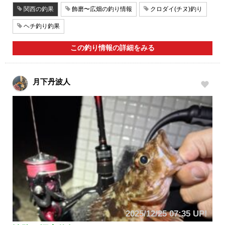
関西の釣果
飾磨〜広畑の釣り情報
クロダイ(チヌ)釣り
ヘチ釣り釣果
この釣り情報の詳細をみる
月下丹波人
2025/12/25 07:35 UP!