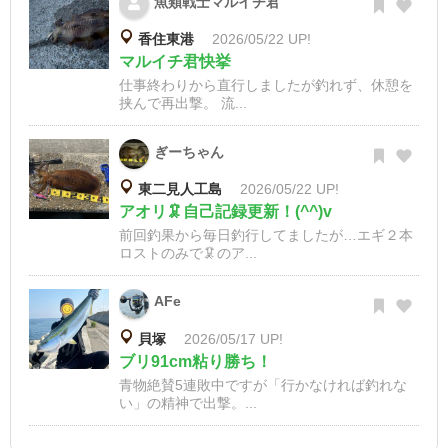
魚類戦士マルイチ君
香住東港
2026/05/22 UP!
マルイチ君快挙
仕事終わりから直行しましたが釣れず、休憩を
挟んで再出撃。 流...
ぎーちゃん
東二見人工島
2026/05/22 UP!
アオリ🦑自己記録更新！(^^)v
前回釣果から毎日釣行してましたが…エギ２本
ロストのみで🦑のア...
AFe
貝塚
2026/05/17 UP!
ブリ91cm粘り勝ち！
青物絶賛5連敗中ですが「行かなければ釣れな
い」の精神で出撃。...