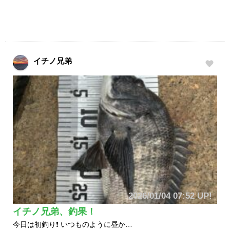
イチノ兄弟
2026/01/04 07:52 UP!
イチノ兄弟、釣果！
今日は初釣り❗️ いつものように昼か…