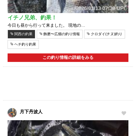
2026/01/13 07:30 UP!
イチノ兄弟、釣果！
今日も昼から行って来ました。 現地の…
関西の釣果
飾磨〜広畑の釣り情報
クロダイ(チヌ)釣り
ヘチ釣り釣果
この釣り情報の詳細をみる
月下丹波人