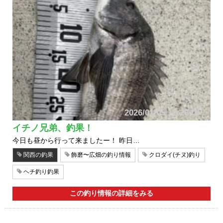
2026/01/05 12:28 UP!
イチノ兄弟、釣果！
今日も昼から行って来ましたー！ 昨日…
関西の釣果
飾磨〜広畑の釣り情報
クロダイ(チヌ)釣り
ヘチ釣り釣果
この釣り情報の詳細をみる