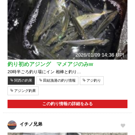
2026/01/09 14:36 UP!
釣り初めアジング マメアジのみw
20時半ごろ釣り場にイン 相棒と釣り…
関西の釣果
田結漁港の釣り情報
アジ釣り
アジング釣果
この釣り情報の詳細をみる
イチノ兄弟