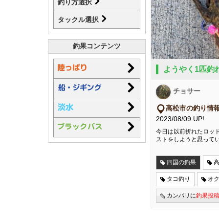
釣り方選択
タックル選択
釣果コンテンツ
ようやく1匹釣
チョサー
高松市の釣り情
2023/08/09 UP!
今日は以前折れたロッ
ストをしようと思って
四国の釣果
高
タコ釣り
オ
カンパリに
釣果投