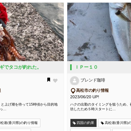
ギでタコが釣れた。
ＩＰー１０
ブレンド珈琲
報
高松市の釣り情報
2023/06/20 UP!
と上げ潮を待って15時頃から目的地
ハクの出勤のタイミングを狙うため、
っ…
坊したため５時スタートに…
松港(香川県)の釣り情報
四国の釣果
高松港(香川県)