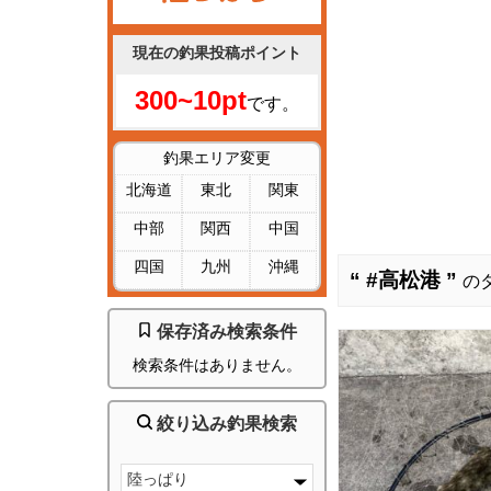
現在の釣果投稿ポイント
300~10pt
です。
釣果エリア変更
北海道
東北
関東
中部
関西
中国
四国
九州
沖縄
“ #高松港 ”
の
保存済み検索条件
検索条件はありません。
絞り込み釣果検索
陸っぱり