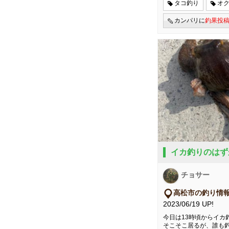
タコ釣り
オ
カンパリに
釣果投
イカ釣りのはず
チョサー
高松市の釣り情
2023/06/19 UP!
今日は13時頃からイカ
そこそこ居るが、誰も