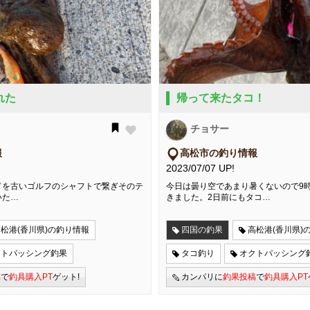
れた
帰って来たタコ！
チョサー
報
高松市の釣り情報
2023/07/07 UP!
ドを古いゴルフのシャフトで繋ぎそのテ
今日は曇り空であまり暑くないので9
いた…
きました。2日前にもタコ…
松港(香川県)の釣り情報
四国の釣果
高松港(香川県)
クトパッシング釣果
タコ釣り
オクトパッシング
稿
で
釣具購入PT
ゲット!
カンパリに
釣果投稿
で
釣具購入PT