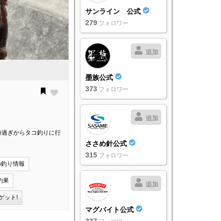
サンライン 公式
279
フォロワー
追加
墨族公式
373
フォロワー
追加
時過ぎからタコ釣りに行
ささめ針公式
315
フォロワー
の釣り情報
釣果
追加
ゲット!
マグバイト公式