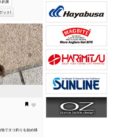
ス釣果
ゲット!
的地でタコ釣りを始め移