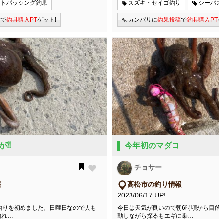
クトパッシング釣果
スズキ・セイゴ釣り
シーバ
稿
で
釣具購入PT
ゲット!
カンパリに
釣果投稿
で
釣具購入PT
が⁈
今年初のマダコ
チョサー
報
高松市の釣り情報
2023/06/17 UP!
釣りを初めました。日曜日なので人も
今日は天気が良いので朝6時頃から目
釣れ…
動しながら探るもエギに乗…