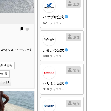
追加
ハヤブサ公式
521
フォロワー
追加
へ行きソルトワームで探
がまかつ公式
480
フォロワー
の釣り情報
追加
グ釣果
ゲット!
ハリミツ公式
316
フォロワー
追加