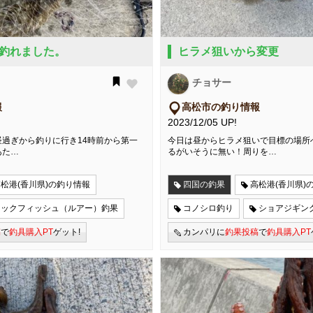
釣れました。
ヒラメ狙いから変更
チョサー
報
高松市の釣り情報
2023/12/05 UP!
過ぎから釣りに行き14時前から第一
今日は昼からヒラメ狙いで目標の場所
あた…
るがいそうに無い！周りを…
松港(香川県)の釣り情報
四国の釣果
高松港(香川県)
ロックフィッシュ（ルアー）釣果
コノシロ釣り
ショアジギン
稿
で
釣具購入PT
ゲット!
カンパリに
釣果投稿
で
釣具購入PT