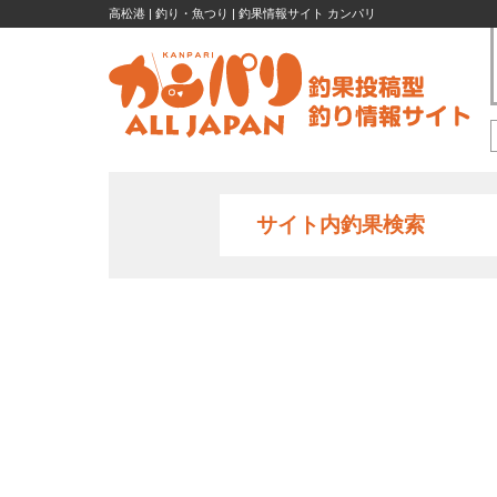
高松港 | 釣り・魚つり | 釣果情報サイト カンパリ
サイト内釣果検索