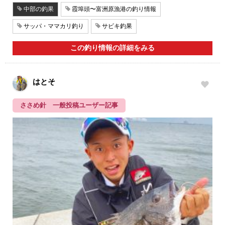
中部の釣果
霞埠頭〜富洲原漁港の釣り情報
サッパ・ママカリ釣り
サビキ釣果
この釣り情報の詳細をみる
はとそ
ささめ針 一般投稿ユーザー記事