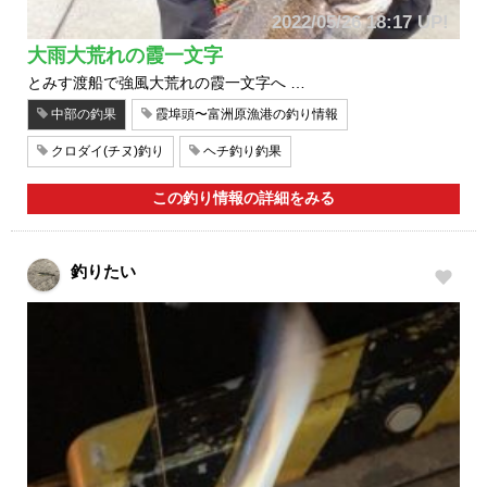
2022/05/26 18:17 UP!
大雨大荒れの霞一文字
とみす渡船で強風大荒れの霞一文字へ …
中部の釣果
霞埠頭〜富洲原漁港の釣り情報
クロダイ(チヌ)釣り
ヘチ釣り釣果
この釣り情報の詳細をみる
釣りたい