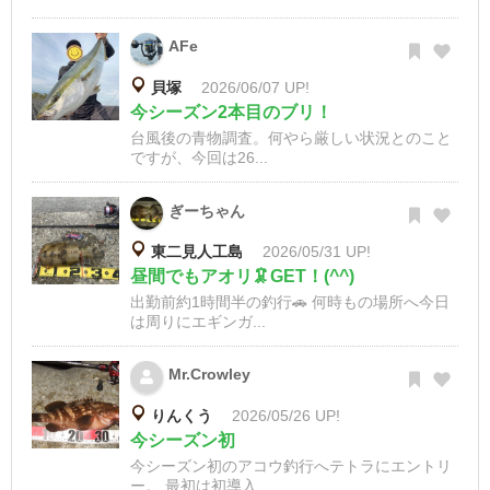
AFe
貝塚
2026/06/07 UP!
今シーズン2本目のブリ！
台風後の青物調査。何やら厳しい状況とのこと
ですが、今回は26...
ぎーちゃん
東二見人工島
2026/05/31 UP!
昼間でもアオリ🦑GET！(^^)
出勤前約1時間半の釣行🚗 何時もの場所へ今日
は周りにエギンガ...
Mr.Crowley
りんくう
2026/05/26 UP!
今シーズン初
今シーズン初のアコウ釣行へテトラにエントリ
ー。 最初は初導入...