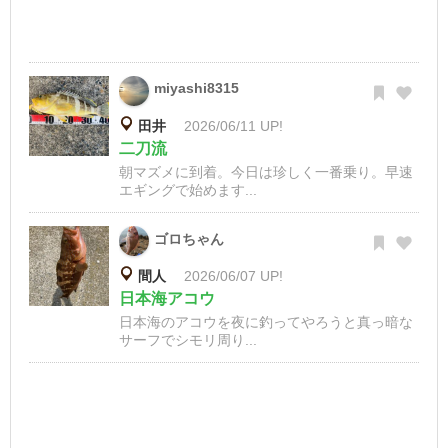
miyashi8315
田井
2026/06/11 UP!
二刀流
朝マズメに到着。今日は珍しく一番乗り。早速
エギングで始めます...
ゴロちゃん
間人
2026/06/07 UP!
日本海アコウ
日本海のアコウを夜に釣ってやろうと真っ暗な
サーフでシモリ周り...