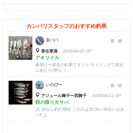
カンパリスタッフのおすすめ釣果
京パパ
香住東港
2026/06/20 UP!
アオリイカ
夜明け〜昼迄の釣果です いいタイミングで群れ
にあたり2杯ヒッ...
いのぴー
アジュール舞子〜西舞子
2026/06/11 UP!
餌の限り大サバ
21:30から釣行開始 この日は20:30に時合いがあ
ったよ...