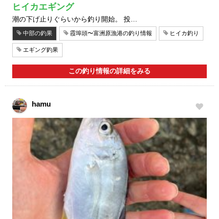
ヒイカエギング
潮の下げ止りぐらいから釣り開始。 投…
中部の釣果
霞埠頭〜富洲原漁港の釣り情報
ヒイカ釣り
エギング釣果
この釣り情報の詳細をみる
hamu