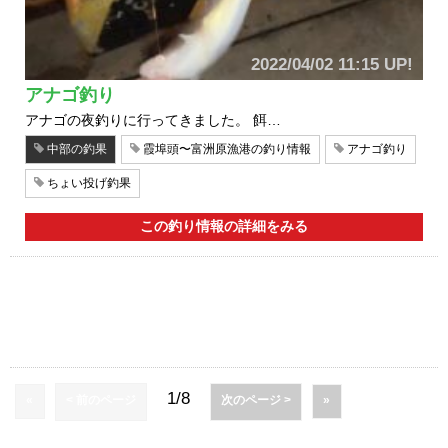
2022/04/02 11:15 UP!
アナゴ釣り
アナゴの夜釣りに行ってきました。 餌…
中部の釣果
霞埠頭〜富洲原漁港の釣り情報
アナゴ釣り
ちょい投げ釣果
この釣り情報の詳細をみる
1/8
«
< 前のページ
次のページ >
»