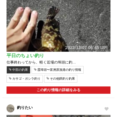
2022/12/07 06:45 UP!
平日のちょい釣り
仕事終わってから、軽く近場の埠頭に釣…
中部の釣果
霞埠頭〜富洲原漁港の釣り情報
カサゴ・ガシラ釣り
その他餌釣り釣果
この釣り情報の詳細をみる
釣りたい