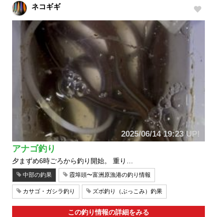
ネコギギ
2025/06/14 19:23 UP!
アナゴ釣り
夕まずめ6時ごろから釣り開始。 重り…
中部の釣果
霞埠頭〜富洲原漁港の釣り情報
カサゴ・ガシラ釣り
ズボ釣り（ぶっこみ）釣果
この釣り情報の詳細をみる