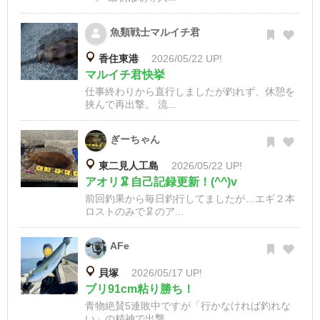
魚類戦士マルイチ君
香住東港
2026/05/22 UP!
マルイチ君快挙
仕事終わりから直行しましたが釣れず、休憩を
挟んで再出撃。 流...
ぎーちゃん
東二見人工島
2026/05/22 UP!
アオリ🦑自己記録更新！(^^)v
前回釣果から毎日釣行してましたが…エギ２本
ロストのみで🦑のア...
AFe
貝塚
2026/05/17 UP!
ブリ91cm粘り勝ち！
青物絶賛5連敗中ですが「行かなければ釣れな
い」の精神で出撃。...