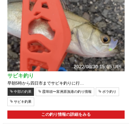
2022/08/30 15:05 UP!
サビキ釣り
早朝5時から四日市までサビキ釣りに行…
中部の釣果
霞埠頭〜富洲原漁港の釣り情報
ボラ釣り
サビキ釣果
この釣り情報の詳細をみる