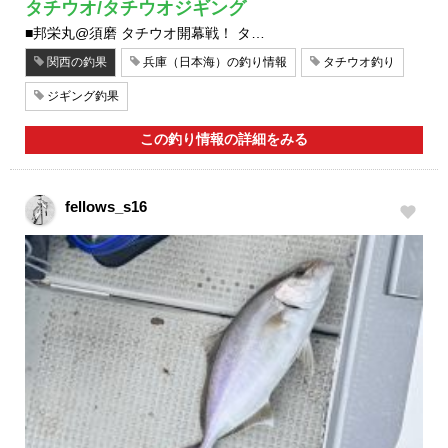
タチウオ/タチウオジギング
■邦栄丸@須磨 タチウオ開幕戦！ タ…
関西の釣果
兵庫（日本海）の釣り情報
タチウオ釣り
ジギング釣果
この釣り情報の詳細をみる
fellows_s16