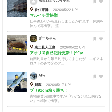
魚類戦士マルイチ君
香住東港
2026/05/22 UP!
マルイチ君快挙
仕事終わりから直行しましたが釣れず、休憩を
挟んで再出撃。 流...
ぎーちゃん
東二見人工島
2026/05/22 UP!
アオリ🦑自己記録更新！(^^)v
前回釣果から毎日釣行してましたが…エギ２本
ロストのみで🦑のア...
AFe
貝塚
2026/05/17 UP!
ブリ91cm粘り勝ち！
青物絶賛5連敗中ですが「行かなければ釣れな
い」の精神で出撃。...