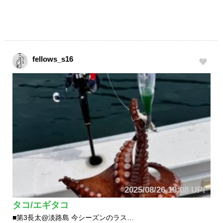
fellows_s16
2025/08/26 19:08 UP!
タコ/エギタコ
■第3長太@淡路島 今シーズンのラス…