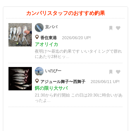
カンパリスタッフのおすすめ釣果
京パパ
香住東港
2026/06/20 UP!
アオリイカ
夜明け〜昼迄の釣果です いいタイミングで群れ
にあたり2杯ヒッ...
いのぴー
アジュール舞子〜西舞子
2026/06/11 UP!
餌の限り大サバ
21:30から釣行開始 この日は20:30に時合いがあ
ったよ...