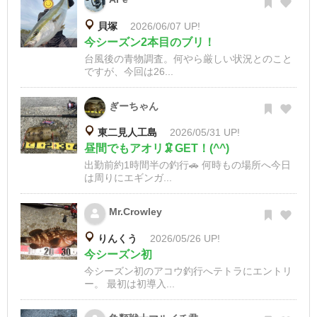
貝塚
2026/06/07 UP!
今シーズン2本目のブリ！
台風後の青物調査。何やら厳しい状況とのこと
ですが、今回は26...
ぎーちゃん
東二見人工島
2026/05/31 UP!
昼間でもアオリ🦑GET！(^^)
出勤前約1時間半の釣行🚗 何時もの場所へ今日
は周りにエギンガ...
Mr.Crowley
りんくう
2026/05/26 UP!
今シーズン初
今シーズン初のアコウ釣行へテトラにエントリ
ー。 最初は初導入...