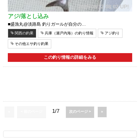
2025/08/12 08:02 UP!
アジ/落とし込み
■盛漁丸@淡路島 釣りガールが自分の…
関西の釣果
兵庫（瀬戸内海）の釣り情報
アジ釣り
その他エサ釣り釣果
この釣り情報の詳細をみる
1/7
«
< 前のページ
次のページ >
»