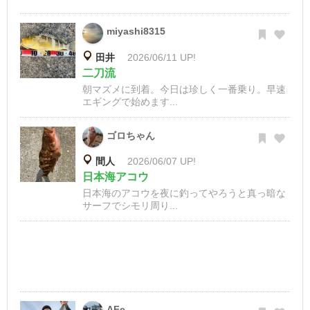
miyashi8315
田井
2026/06/11 UP!
二刀流
朝マズメに到着。今日は珍しく一番乗り。早速
エギングで始めます...
ゴロちゃん
間人
2026/06/07 UP!
日本海アコウ
日本海のアコウを夜に釣ってやろうと真っ暗な
サーフでシモリ周り...
AFe