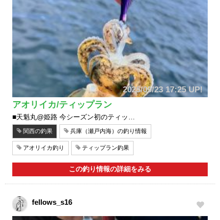
2025/09/23 17:25 UP!
アオリイカ/ティップラン
■天魁丸@姫路 今シーズン初のティッ…
関西の釣果
兵庫（瀬戸内海）の釣り情報
アオリイカ釣り
ティップラン釣果
この釣り情報の詳細をみる
fellows_s16