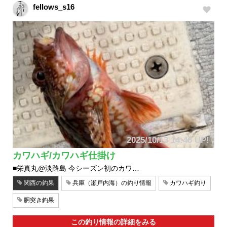
fellows_s16
2025/10/13 14:46 UP!
カワハギ/カワハギ仕掛け
■栄真丸@淡路島 今シーズン初のカワ…
関西の釣果
兵庫（瀬戸内海）の釣り情報
カワハギ釣り
胴突き釣果
この釣り情報の詳細をみる