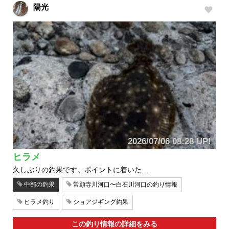
陽光
2026/07/06 08:28 UP!
ヒラメ
久しぶりの釣果です。ポイントに着いた…
中部の釣果
常願寺川河口〜白石川河口の釣り情報
ヒラメ釣り
ショアジギング釣果
この釣り情報の詳細をみる