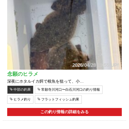
2026/04/28 11:55 UP!
念願のヒラメ
深夜にホタルイカ餌で根魚を狙って、小…
中部の釣果
常願寺川河口〜白石川河口の釣り情報
ヒラメ釣り
フラットフィッシュ釣果
この釣り情報の詳細をみる