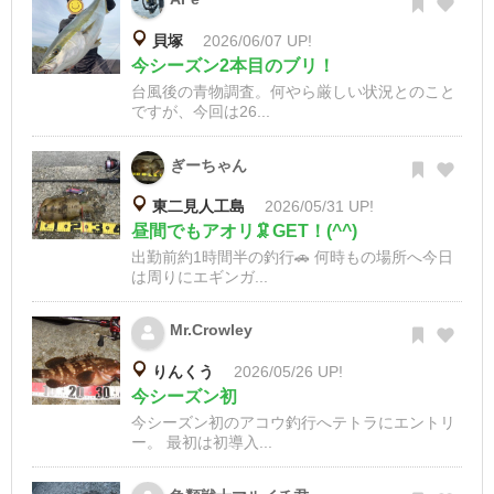
貝塚
2026/06/07 UP!
今シーズン2本目のブリ！
台風後の青物調査。何やら厳しい状況とのこと
ですが、今回は26...
ぎーちゃん
東二見人工島
2026/05/31 UP!
昼間でもアオリ🦑GET！(^^)
出勤前約1時間半の釣行🚗 何時もの場所へ今日
は周りにエギンガ...
Mr.Crowley
りんくう
2026/05/26 UP!
今シーズン初
今シーズン初のアコウ釣行へテトラにエントリ
ー。 最初は初導入...