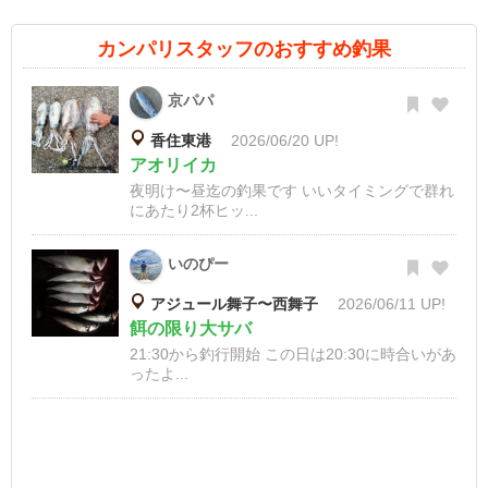
カンパリスタッフのおすすめ釣果
京パパ
香住東港
2026/06/20 UP!
アオリイカ
夜明け〜昼迄の釣果です いいタイミングで群れ
にあたり2杯ヒッ...
いのぴー
アジュール舞子〜西舞子
2026/06/11 UP!
餌の限り大サバ
21:30から釣行開始 この日は20:30に時合いがあ
ったよ...