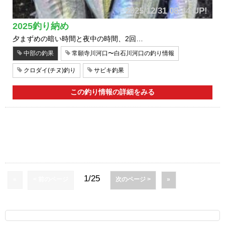
2025/12/31 08:44 UP!
2025釣り納め
夕まずめの暗い時間と夜中の時間、2回…
中部の釣果
常願寺川河口〜白石川河口の釣り情報
クロダイ(チヌ)釣り
サビキ釣果
この釣り情報の詳細をみる
1/25
«
< 前のページ
次のページ >
»