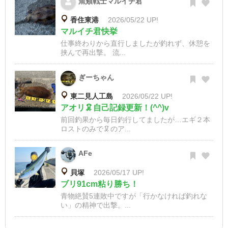
魚類戦士マルイチ君
香住東港
2026/05/22 UP!
マルイチ君快挙
仕事終わりから直行しましたが釣れず、休憩を
挟んで再出撃。 流...
ぎーちゃん
東二見人工島
2026/05/22 UP!
アオリ🦑自己記録更新！(^^)v
前回釣果から毎日釣行してましたが…エギ２本
ロストのみで🦑のア...
AFe
貝塚
2026/05/17 UP!
ブリ91cm粘り勝ち！
青物絶賛5連敗中ですが「行かなければ釣れな
い」の精神で出撃。...