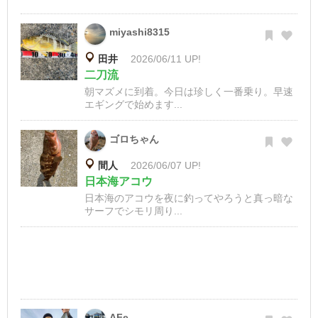
miyashi8315
田井
2026/06/11 UP!
二刀流
朝マズメに到着。今日は珍しく一番乗り。早速
エギングで始めます...
ゴロちゃん
間人
2026/06/07 UP!
日本海アコウ
日本海のアコウを夜に釣ってやろうと真っ暗な
サーフでシモリ周り...
AFe