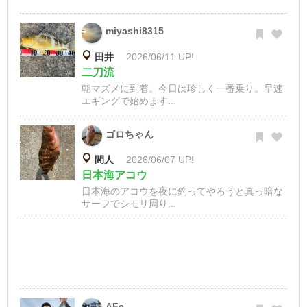
miyashi8315
田井
2026/06/11 UP!
二刀流
朝マズメに到着。今日は珍しく一番乗り。早速
エギングで始めます...
ゴロちゃん
間人
2026/06/07 UP!
日本海アコウ
日本海のアコウを夜に釣ってやろうと真っ暗な
サーフでシモリ周り...
AFe