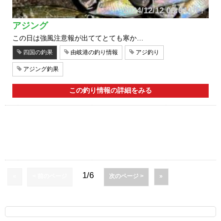
2024/12/12 08:04 UP!
アジング
この日は強風注意報が出ててとても寒か…
四国の釣果
由岐港の釣り情報
アジ釣り
アジング釣果
この釣り情報の詳細をみる
1/6
«
< 前のページ
次のページ >
»