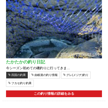
2025/11/25 08:07 UP!
たかたかの釣り日記
今シーズン初めての磯釣りに行ってきま…
四国の釣果
由岐港の釣り情報
グレ(メジナ)釣り
フカセ釣り釣果
この釣り情報の詳細をみる