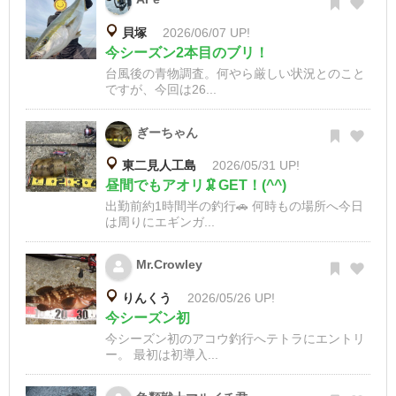
貝塚
2026/06/07 UP!
今シーズン2本目のブリ！
台風後の青物調査。何やら厳しい状況とのこと
ですが、今回は26...
ぎーちゃん
東二見人工島
2026/05/31 UP!
昼間でもアオリ🦑GET！(^^)
出勤前約1時間半の釣行🚗 何時もの場所へ今日
は周りにエギンガ...
Mr.Crowley
りんくう
2026/05/26 UP!
今シーズン初
今シーズン初のアコウ釣行へテトラにエントリ
ー。 最初は初導入...