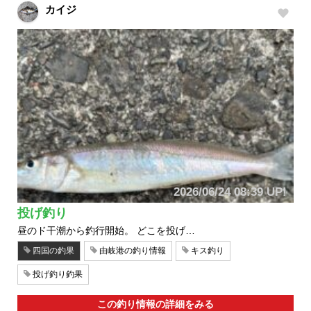
カイジ
2026/06/24 08:39 UP!
投げ釣り
昼のド干潮から釣行開始。 どこを投げ…
四国の釣果
由岐港の釣り情報
キス釣り
投げ釣り釣果
この釣り情報の詳細をみる