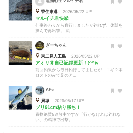
魚類戦士マルイチ君
香住東港
2026/05/22 UP!
マルイチ君快挙
仕事終わりから直行しましたが釣れず、休憩を
挟んで再出撃。 流...
ぎーちゃん
東二見人工島
2026/05/22 UP!
アオリ🦑自己記録更新！(^^)v
前回釣果から毎日釣行してましたが…エギ２本
ロストのみで🦑のア...
AFe
貝塚
2026/05/17 UP!
ブリ91cm粘り勝ち！
青物絶賛5連敗中ですが「行かなければ釣れな
い」の精神で出撃。...