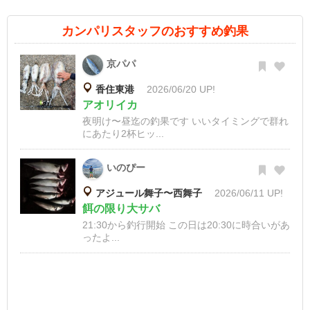
カンパリスタッフのおすすめ釣果
京パパ
香住東港
2026/06/20 UP!
アオリイカ
夜明け〜昼迄の釣果です いいタイミングで群れ
にあたり2杯ヒッ...
いのぴー
アジュール舞子〜西舞子
2026/06/11 UP!
餌の限り大サバ
21:30から釣行開始 この日は20:30に時合いがあ
ったよ...