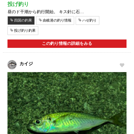
投げ釣り
昼のド干潮から釣行開始。 キス針に石…
四国の釣果
由岐港の釣り情報
ハゼ釣り
投げ釣り釣果
この釣り情報の詳細をみる
カイジ