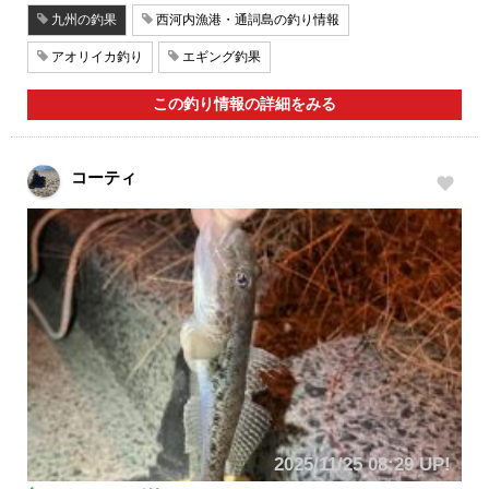
九州の釣果
西河内漁港・通詞島の釣り情報
アオリイカ釣り
エギング釣果
この釣り情報の詳細をみる
コーティ
2025/11/25 08:29 UP!