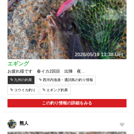
2026/05/19 13:38 UP!
エギング
お疲れ様です 春イカ2回目 出陣 夜…
九州の釣果
西河内漁港・通詞島の釣り情報
コウイカ釣り
エギング釣果
この釣り情報の詳細をみる
熊人