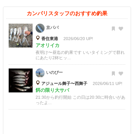
カンパリスタッフのおすすめ釣果
京パパ
香住東港
2026/06/20 UP!
アオリイカ
夜明け〜昼迄の釣果です いいタイミングで群れ
にあたり2杯ヒッ...
いのぴー
アジュール舞子〜西舞子
2026/06/11 UP!
餌の限り大サバ
21:30から釣行開始 この日は20:30に時合いがあ
ったよ...