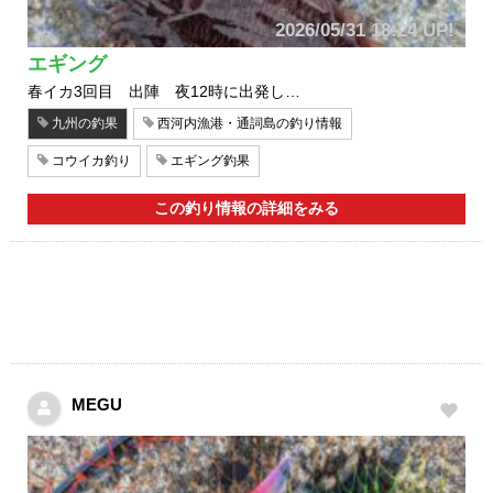
2026/05/31 18:24 UP!
エギング
春イカ3回目 出陣 夜12時に出発し…
九州の釣果
西河内漁港・通詞島の釣り情報
コウイカ釣り
エギング釣果
この釣り情報の詳細をみる
MEGU