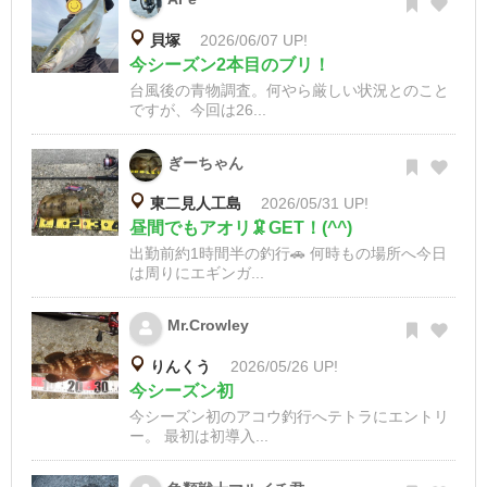
貝塚
2026/06/07 UP!
今シーズン2本目のブリ！
台風後の青物調査。何やら厳しい状況とのこと
ですが、今回は26...
ぎーちゃん
東二見人工島
2026/05/31 UP!
昼間でもアオリ🦑GET！(^^)
出勤前約1時間半の釣行🚗 何時もの場所へ今日
は周りにエギンガ...
Mr.Crowley
りんくう
2026/05/26 UP!
今シーズン初
今シーズン初のアコウ釣行へテトラにエントリ
ー。 最初は初導入...