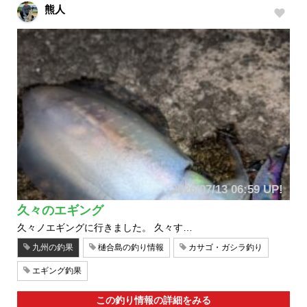
熊人
2026/07/13 06:59 UP!
久々のエギング
久々ノエギングに行きました。 久々す…
九州の釣果
樋合島の釣り情報
カサゴ・ガシラ釣り
エギング釣果
この釣り情報の詳細をみる