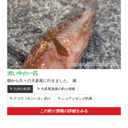
2026/04/30 08:51 UP!
渋い中の一匹
朝から久々の大多尾に行きました。 潮…
九州の釣果
大多尾漁港の釣り情報
アコウ（キジハタ）釣り
ショアジギング釣果
この釣り情報の詳細をみる