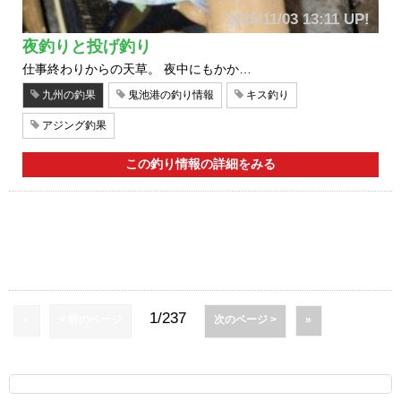
2025/11/03 13:11 UP!
夜釣りと投げ釣り
仕事終わりからの天草。 夜中にもかか…
九州の釣果
鬼池港の釣り情報
キス釣り
アジング釣果
この釣り情報の詳細をみる
1/237
«
< 前のページ
次のページ >
»