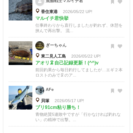
魚類戦士マルイチ君
香住東港
2026/05/22 UP!
マルイチ君快挙
仕事終わりから直行しましたが釣れず、休憩を
挟んで再出撃。 流...
ぎーちゃん
東二見人工島
2026/05/22 UP!
アオリ🦑自己記録更新！(^^)v
前回釣果から毎日釣行してましたが…エギ２本
ロストのみで🦑のア...
AFe
貝塚
2026/05/17 UP!
ブリ91cm粘り勝ち！
青物絶賛5連敗中ですが「行かなければ釣れな
い」の精神で出撃。...