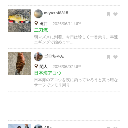
miyashi8315
田井
2026/06/11 UP!
二刀流
朝マズメに到着。今日は珍しく一番乗り。早速
エギングで始めます...
ゴロちゃん
間人
2026/06/07 UP!
日本海アコウ
日本海のアコウを夜に釣ってやろうと真っ暗な
サーフでシモリ周り...
AFe