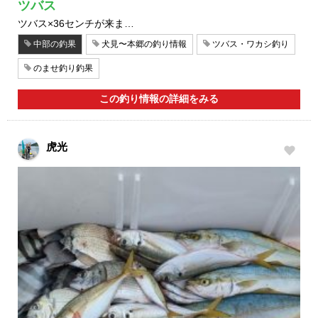
ツバス
ツバス×36センチが来ま…
中部の釣果
犬見〜本郷の釣り情報
ツバス・ワカシ釣り
のませ釣り釣果
この釣り情報の詳細をみる
虎光