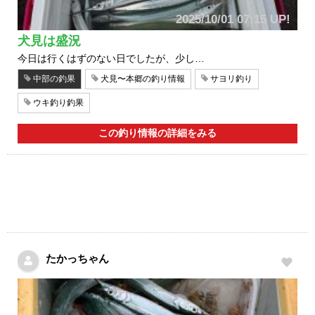
2025/10/01 07:15 UP!
犬見は盛況
今日は行くはずのない日でしたが、少し…
中部の釣果
犬見〜本郷の釣り情報
サヨリ釣り
ウキ釣り釣果
この釣り情報の詳細をみる
たかっちゃん