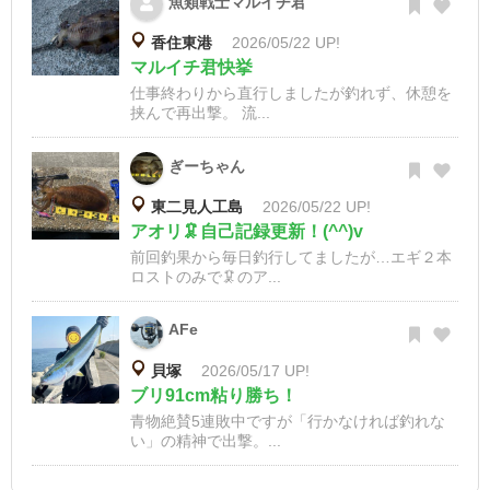
魚類戦士マルイチ君
香住東港
2026/05/22 UP!
マルイチ君快挙
仕事終わりから直行しましたが釣れず、休憩を
挟んで再出撃。 流...
ぎーちゃん
東二見人工島
2026/05/22 UP!
アオリ🦑自己記録更新！(^^)v
前回釣果から毎日釣行してましたが…エギ２本
ロストのみで🦑のア...
AFe
貝塚
2026/05/17 UP!
ブリ91cm粘り勝ち！
青物絶賛5連敗中ですが「行かなければ釣れな
い」の精神で出撃。...