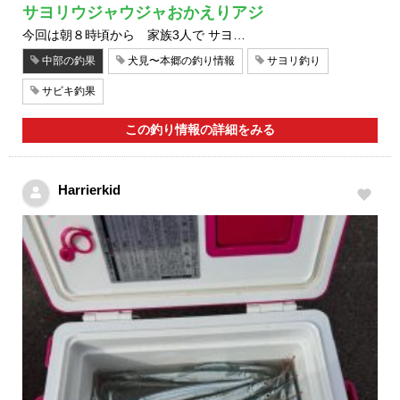
サヨリウジャウジャおかえりアジ
今回は朝８時頃から 家族3人で サヨ…
中部の釣果
犬見〜本郷の釣り情報
サヨリ釣り
サビキ釣果
この釣り情報の詳細をみる
Harrierkid