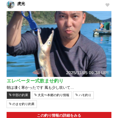
虎光
2025/11/05 09:34 UP!
エレベーター式飲ませ釣り
朝は凄く寒かったです 風も少し吹いて…
中部の釣果
犬見〜本郷の釣り情報
ハモ釣り
のませ釣り釣果
この釣り情報の詳細をみる