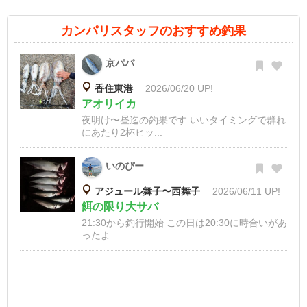
カンパリスタッフのおすすめ釣果
京パパ
香住東港
2026/06/20 UP!
アオリイカ
夜明け〜昼迄の釣果です いいタイミングで群れ
にあたり2杯ヒッ...
いのぴー
アジュール舞子〜西舞子
2026/06/11 UP!
餌の限り大サバ
21:30から釣行開始 この日は20:30に時合いがあ
ったよ...