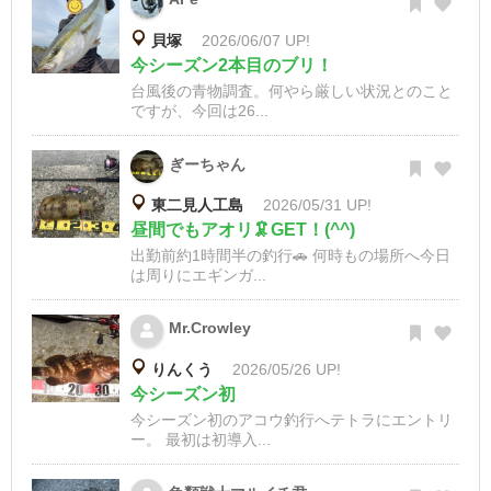
貝塚
2026/06/07 UP!
今シーズン2本目のブリ！
台風後の青物調査。何やら厳しい状況とのこと
ですが、今回は26...
ぎーちゃん
東二見人工島
2026/05/31 UP!
昼間でもアオリ🦑GET！(^^)
出勤前約1時間半の釣行🚗 何時もの場所へ今日
は周りにエギンガ...
Mr.Crowley
りんくう
2026/05/26 UP!
今シーズン初
今シーズン初のアコウ釣行へテトラにエントリ
ー。 最初は初導入...