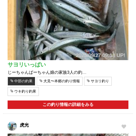
2025/09/27 09:18 UP!
サヨリいっぱい
じーちゃんばーちゃん娘の家族3人の釣…
中部の釣果
犬見〜本郷の釣り情報
サヨリ釣り
ウキ釣り釣果
この釣り情報の詳細をみる
虎光