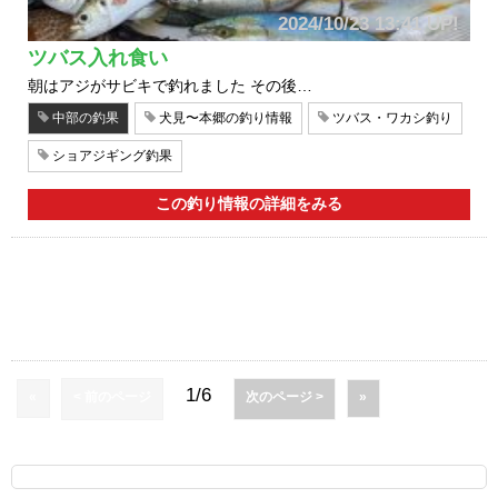
2024/10/23 13:41 UP!
ツバス入れ食い
朝はアジがサビキで釣れました その後…
中部の釣果
犬見〜本郷の釣り情報
ツバス・ワカシ釣り
ショアジギング釣果
この釣り情報の詳細をみる
1/6
«
< 前のページ
次のページ >
»