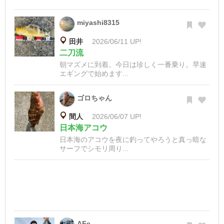
miyashi8315
田井
2026/06/11 UP!
二刀流
朝マズメに到着。今日は珍しく一番乗り。早速
エギングで始めます...
ゴロちゃん
間人
2026/06/07 UP!
日本海アコウ
日本海のアコウを夜に釣ってやろうと真っ暗な
サーフでシモリ周り...
AFe