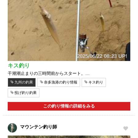
2025/06/22 08:23 UP!
キス釣り
干潮潮止まりの三時間前からスタート。…
九州の釣果
奈多漁港の釣り情報
キス釣り
投げ釣り釣果
この釣り情報の詳細をみる
マウンテン釣り師