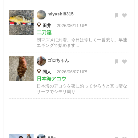
miyashi8315
田井
2026/06/11 UP!
二刀流
朝マズメに到着。今日は珍しく一番乗り。早速
エギングで始めます...
ゴロちゃん
間人
2026/06/07 UP!
日本海アコウ
日本海のアコウを夜に釣ってやろうと真っ暗な
サーフでシモリ周り...
AFe