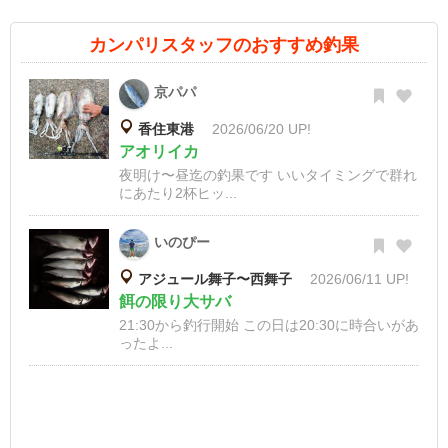
カンパリスタッフのおすすめ釣果
京パパ
香住東港
2026/06/20 UP!
アオリイカ
夜明け〜昼迄の釣果です いいタイミングで群れ
にあたり2杯ヒッ...
いのぴー
アジュール舞子〜西舞子
2026/06/11 UP!
餌の限り大サバ
21:30から釣行開始 この日は20:30に時合いがあ
ったよ...