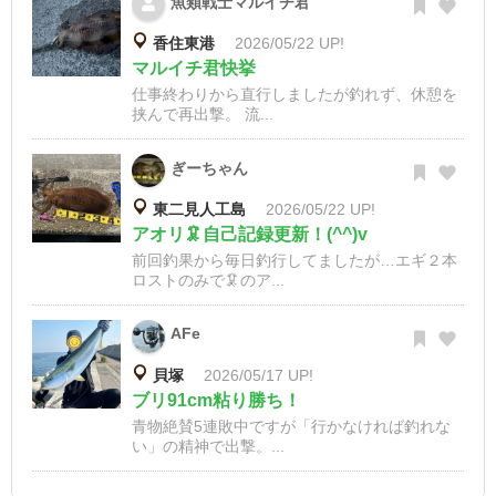
魚類戦士マルイチ君
香住東港
2026/05/22 UP!
マルイチ君快挙
仕事終わりから直行しましたが釣れず、休憩を
挟んで再出撃。 流...
ぎーちゃん
東二見人工島
2026/05/22 UP!
アオリ🦑自己記録更新！(^^)v
前回釣果から毎日釣行してましたが…エギ２本
ロストのみで🦑のア...
AFe
貝塚
2026/05/17 UP!
ブリ91cm粘り勝ち！
青物絶賛5連敗中ですが「行かなければ釣れな
い」の精神で出撃。...