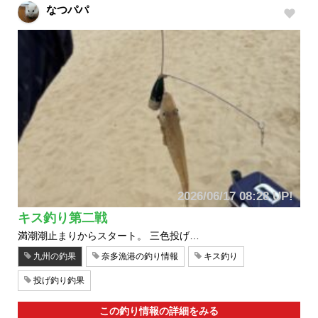
なつパパ
2026/06/17 08:28 UP!
キス釣り第二戦
満潮潮止まりからスタート。 三色投げ…
九州の釣果
奈多漁港の釣り情報
キス釣り
投げ釣り釣果
この釣り情報の詳細をみる