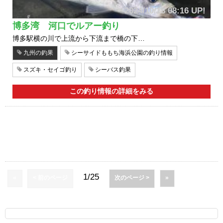
2024/10/18 08:16 UP!
博多湾 河口でルアー釣り
博多駅横の川で上流から下流まで橋の下…
九州の釣果
シーサイドももち海浜公園の釣り情報
スズキ・セイゴ釣り
シーバス釣果
この釣り情報の詳細をみる
1/25
«
< 前のページ
次のページ >
»