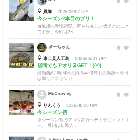
貝塚
2026/06/07 UP!
今シーズン2本目のブリ！
台風後の青物調査。何やら厳しい状況とのこと
ですが、今回は26...
ぎーちゃん
東二見人工島
2026/05/31 UP!
昼間でもアオリ🦑GET！(^^)
出勤前約1時間半の釣行🚗 何時もの場所へ今日
は周りにエギンガ...
Mr.Crowley
りんくう
2026/05/26 UP!
今シーズン初
今シーズン初のアコウ釣行へテトラにエントリ
ー。 最初は初導入...