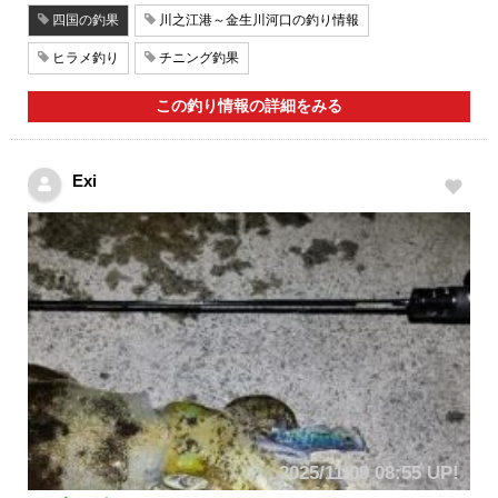
四国の釣果
川之江港～金生川河口の釣り情報
ヒラメ釣り
チニング釣果
この釣り情報の詳細をみる
Exi
2025/11/09 08:55 UP!