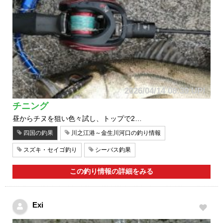
2026/04/14 08:39 UP!
チニング
昼からチヌを狙い色々試し、トップで2…
四国の釣果
川之江港～金生川河口の釣り情報
スズキ・セイゴ釣り
シーバス釣果
この釣り情報の詳細をみる
Exi