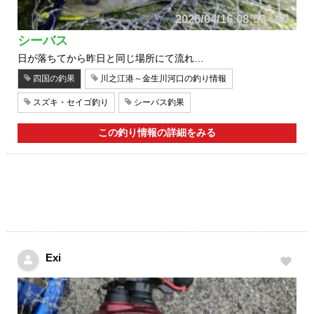
2026/04/16 08:50 UP!
シーバス
日が落ちてから昨日と同じ場所にて流れ…
四国の釣果
川之江港～金生川河口の釣り情報
スズキ・セイゴ釣り
シーバス釣果
この釣り情報の詳細をみる
Exi