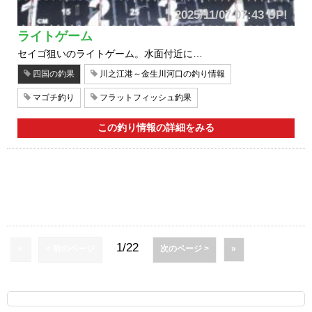
2025/11/07 07:43 UP!
ライトゲーム
セイゴ狙いのライトゲーム。水面付近に…
四国の釣果
川之江港～金生川河口の釣り情報
マゴチ釣り
フラットフィッシュ釣果
この釣り情報の詳細をみる
1/22
«
< 前のページ
次のページ >
»