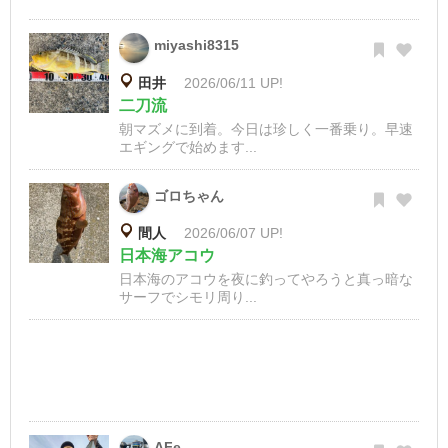
miyashi8315
田井
2026/06/11 UP!
二刀流
朝マズメに到着。今日は珍しく一番乗り。早速
エギングで始めます...
ゴロちゃん
間人
2026/06/07 UP!
日本海アコウ
日本海のアコウを夜に釣ってやろうと真っ暗な
サーフでシモリ周り...
AFe