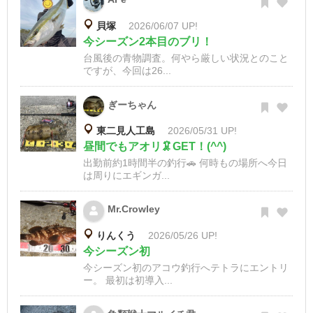
貝塚
2026/06/07 UP!
今シーズン2本目のブリ！
台風後の青物調査。何やら厳しい状況とのこと
ですが、今回は26...
ぎーちゃん
東二見人工島
2026/05/31 UP!
昼間でもアオリ🦑GET！(^^)
出勤前約1時間半の釣行🚗 何時もの場所へ今日
は周りにエギンガ...
Mr.Crowley
りんくう
2026/05/26 UP!
今シーズン初
今シーズン初のアコウ釣行へテトラにエントリ
ー。 最初は初導入...