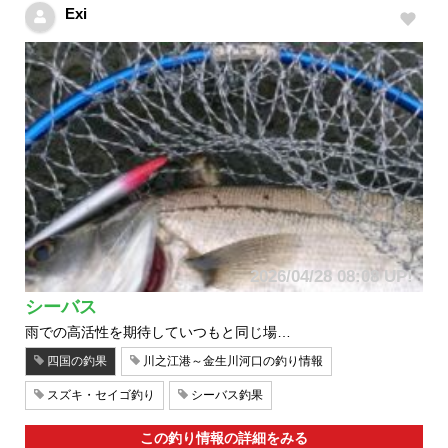
Exi
2026/04/28 08:08 UP!
シーバス
雨での高活性を期待していつもと同じ場…
四国の釣果
川之江港～金生川河口の釣り情報
スズキ・セイゴ釣り
シーバス釣果
この釣り情報の詳細をみる