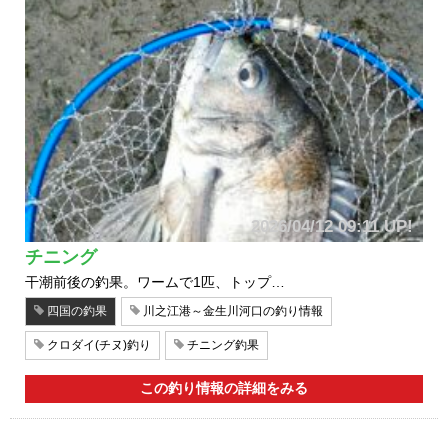
2026/04/12 09:11 UP!
チニング
干潮前後の釣果。ワームで1匹、トップ…
四国の釣果
川之江港～金生川河口の釣り情報
クロダイ(チヌ)釣り
チニング釣果
この釣り情報の詳細をみる