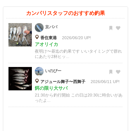
カンパリスタッフのおすすめ釣果
京パパ
香住東港
2026/06/20 UP!
アオリイカ
夜明け〜昼迄の釣果です いいタイミングで群れ
にあたり2杯ヒッ...
いのぴー
アジュール舞子〜西舞子
2026/06/11 UP!
餌の限り大サバ
21:30から釣行開始 この日は20:30に時合いがあ
ったよ...