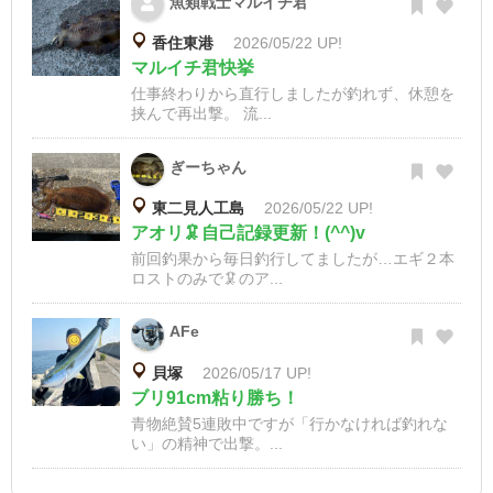
魚類戦士マルイチ君
香住東港
2026/05/22 UP!
マルイチ君快挙
仕事終わりから直行しましたが釣れず、休憩を
挟んで再出撃。 流...
ぎーちゃん
東二見人工島
2026/05/22 UP!
アオリ🦑自己記録更新！(^^)v
前回釣果から毎日釣行してましたが…エギ２本
ロストのみで🦑のア...
AFe
貝塚
2026/05/17 UP!
ブリ91cm粘り勝ち！
青物絶賛5連敗中ですが「行かなければ釣れな
い」の精神で出撃。...