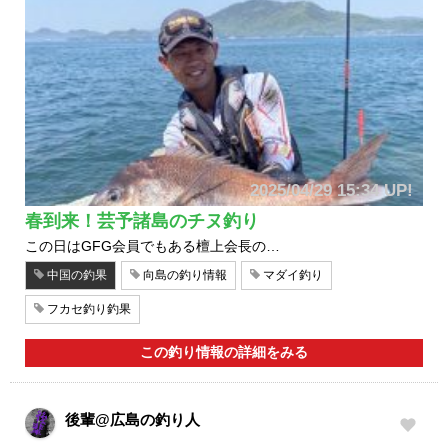
2025/04/29 15:34 UP!
春到来！芸予諸島のチヌ釣り
この日はGFG会員でもある檀上会長の…
中国の釣果
向島の釣り情報
マダイ釣り
フカセ釣り釣果
この釣り情報の詳細をみる
後輩@広島の釣り人