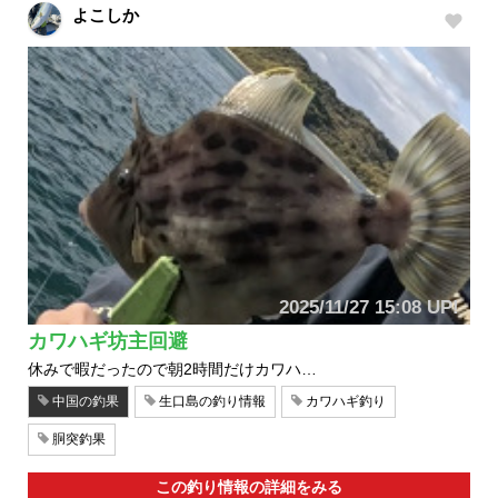
よこしか
2025/11/27 15:08 UP!
カワハギ坊主回避
休みで暇だったので朝2時間だけカワハ…
中国の釣果
生口島の釣り情報
カワハギ釣り
胴突釣果
この釣り情報の詳細をみる