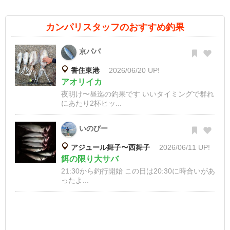
カンパリスタッフのおすすめ釣果
京パパ
香住東港
2026/06/20 UP!
アオリイカ
夜明け〜昼迄の釣果です いいタイミングで群れ
にあたり2杯ヒッ...
いのぴー
アジュール舞子〜西舞子
2026/06/11 UP!
餌の限り大サバ
21:30から釣行開始 この日は20:30に時合いがあ
ったよ...