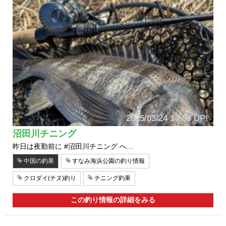
2025/03/24 14:56 UP!
沼田川チニング
昨日は夜勤前に #沼田川チニング へ…
中国の釣果
すなみ海浜公園の釣り情報
クロダイ(チヌ)釣り
チニング釣果
この釣り情報の詳細をみる