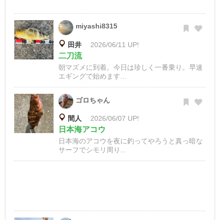
miyashi8315
田井
2026/06/11 UP!
二刀流
朝マズメに到着。今日は珍しく一番乗り。早速
エギングで始めます...
ゴロちゃん
間人
2026/06/07 UP!
日本海アコウ
日本海のアコウを夜に釣ってやろうと真っ暗な
サーフでシモリ周り...