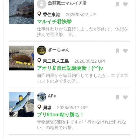
魚類戦士マルイチ君
香住東港
2026/05/22 UP!
マルイチ君快挙
仕事終わりから直行しましたが釣れず、休憩を
挟んで再出撃。 流...
ぎーちゃん
東二見人工島
2026/05/22 UP!
アオリ🦑自己記録更新！(^^)v
前回釣果から毎日釣行してましたが…エギ２本
ロストのみで🦑のア...
AFe
貝塚
2026/05/17 UP!
ブリ91cm粘り勝ち！
青物絶賛5連敗中ですが「行かなければ釣れな
い」の精神で出撃。...