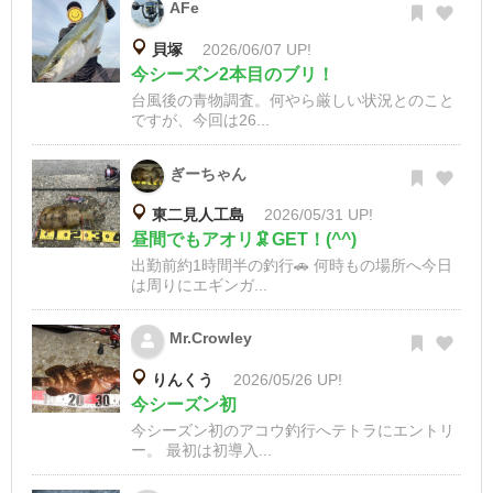
AFe
貝塚
2026/06/07 UP!
今シーズン2本目のブリ！
台風後の青物調査。何やら厳しい状況とのこと
ですが、今回は26...
ぎーちゃん
東二見人工島
2026/05/31 UP!
昼間でもアオリ🦑GET！(^^)
出勤前約1時間半の釣行🚗 何時もの場所へ今日
は周りにエギンガ...
Mr.Crowley
りんくう
2026/05/26 UP!
今シーズン初
今シーズン初のアコウ釣行へテトラにエントリ
ー。 最初は初導入...