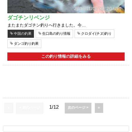
2024/11/05 09:20 UP!
ダゴチンリベンジ
またまたダゴチン釣りへ行きました。今…
中国の釣果
生口島の釣り情報
クロダイ(チヌ)釣り
ダンゴ釣り釣果
この釣り情報の詳細をみる
1/12
«
< 前のページ
次のページ >
»