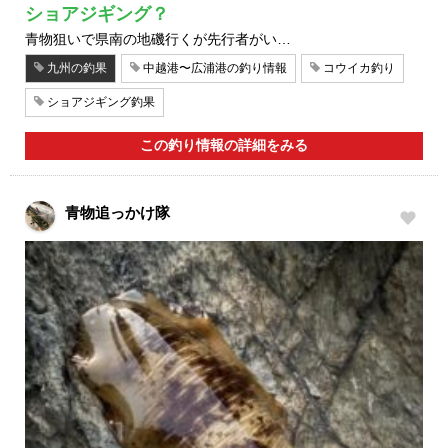
ショアジギング？
青物狙いで県南の地磯行くが先行者がい…
九州の釣果
中越港〜広浦港の釣り情報
コウイカ釣り
ショアジギング釣果
この釣り情報の詳細をみる
青物追っかけ隊