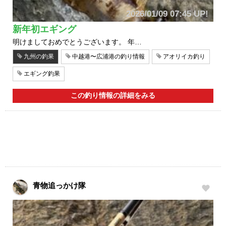
2026/01/09 07:45 UP!
新年初エギング
明けましておめでとうございます。 年…
九州の釣果
中越港〜広浦港の釣り情報
アオリイカ釣り
エギング釣果
この釣り情報の詳細をみる
青物追っかけ隊