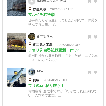
魚類戦士マルイチ君
香住東港
2026/05/22 UP!
マルイチ君快挙
仕事終わりから直行しましたが釣れず、休憩を
挟んで再出撃。 流...
ぎーちゃん
東二見人工島
2026/05/22 UP!
アオリ🦑自己記録更新！(^^)v
前回釣果から毎日釣行してましたが…エギ２本
ロストのみで🦑のア...
AFe
貝塚
2026/05/17 UP!
ブリ91cm粘り勝ち！
青物絶賛5連敗中ですが「行かなければ釣れな
い」の精神で出撃。...