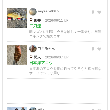
miyashi8315
田井
2026/06/11 UP!
二刀流
朝マズメに到着。今日は珍しく一番乗り。早速
エギングで始めます...
ゴロちゃん
間人
2026/06/07 UP!
日本海アコウ
日本海のアコウを夜に釣ってやろうと真っ暗な
サーフでシモリ周り...
AFe