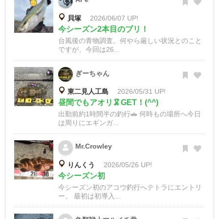
貝塚
2026/06/07 UP!
今シーズン2本目のブリ！
台風後の青物調査。何やら厳しい状況とのこと
ですが、今回は26...
ぎーちゃん
東二見人工島
2026/05/31 UP!
昼間でもアオリ🦑GET！(^^)
出勤前約1時間半の釣行🚗 何時もの場所へ今日
は周りにエギンガ...
Mr.Crowley
りんくう
2026/05/26 UP!
今シーズン初
今シーズン初のアコウ釣行へテトラにエントリ
ー。 最初は初導入...