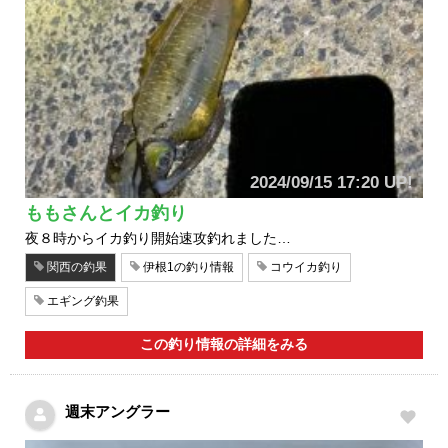
2024/09/15 17:20 UP!
ももさんとイカ釣り
夜８時からイカ釣り開始速攻釣れました…
関西の釣果
伊根1の釣り情報
コウイカ釣り
エギング釣果
この釣り情報の詳細をみる
週末アングラー