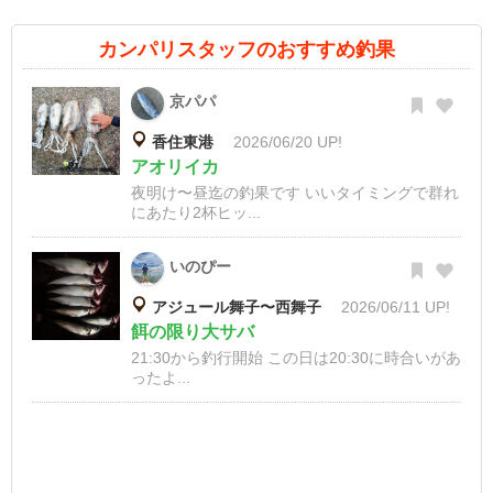
カンパリスタッフのおすすめ釣果
京パパ
香住東港
2026/06/20 UP!
アオリイカ
夜明け〜昼迄の釣果です いいタイミングで群れ
にあたり2杯ヒッ...
いのぴー
アジュール舞子〜西舞子
2026/06/11 UP!
餌の限り大サバ
21:30から釣行開始 この日は20:30に時合いがあ
ったよ...