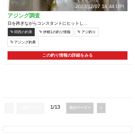
2023/12/07 14:44 UP!
アジング調査
日を跨ぎながらコンスタントにヒットし…
関西の釣果
伊根1の釣り情報
アジ釣り
アジング釣果
この釣り情報の詳細をみる
1/13
«
< 前のページ
次のページ >
»