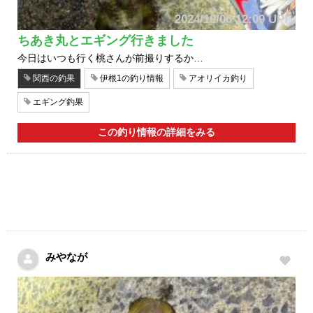
2024/10/06 12:09 UP!
ちあき丸とエギング行きました
今日はいつも行く桃さんが前撮りするか…
関西の釣果
伊根1の釣り情報
アオリイカ釣り
エギング釣果
この釣り情報の詳細をみる
みやなが