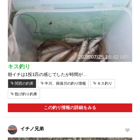
2026/07/25 16:42 UP!
キス釣り
朝イチは1投1匹の感じでしたが時間が…
関西の釣果
中川、揖保川の釣り情報
キス釣り
投げ釣り釣果
この釣り情報の詳細をみる
イチノ兄弟