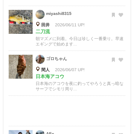
miyashi8315
田井
2026/06/11 UP!
二刀流
朝マズメに到着。今日は珍しく一番乗り。早速
エギングで始めます...
ゴロちゃん
間人
2026/06/07 UP!
日本海アコウ
日本海のアコウを夜に釣ってやろうと真っ暗な
サーフでシモリ周り...
AFe