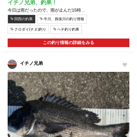
イチノ兄弟、釣果！
今日は雨だったので、雨が止んだ15時…
関西の釣果
中川、揖保川の釣り情報
クロダイ(チヌ)釣り
ヘチ釣り釣果
この釣り情報の詳細をみる
イチノ兄弟