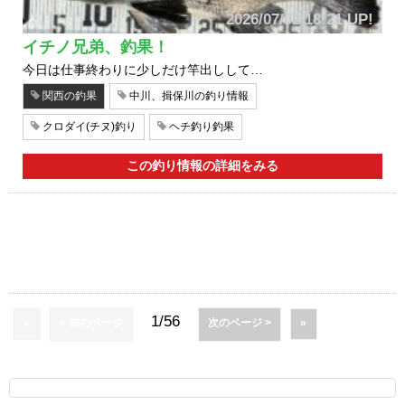
2026/07/02 18:21 UP!
イチノ兄弟、釣果！
今日は仕事終わりに少しだけ竿出しして…
関西の釣果
中川、揖保川の釣り情報
クロダイ(チヌ)釣り
ヘチ釣り釣果
この釣り情報の詳細をみる
1/56
«
< 前のページ
次のページ >
»