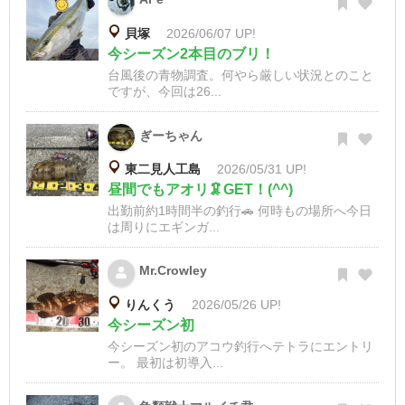
貝塚
2026/06/07 UP!
今シーズン2本目のブリ！
台風後の青物調査。何やら厳しい状況とのこと
ですが、今回は26...
ぎーちゃん
東二見人工島
2026/05/31 UP!
昼間でもアオリ🦑GET！(^^)
出勤前約1時間半の釣行🚗 何時もの場所へ今日
は周りにエギンガ...
Mr.Crowley
りんくう
2026/05/26 UP!
今シーズン初
今シーズン初のアコウ釣行へテトラにエントリ
ー。 最初は初導入...