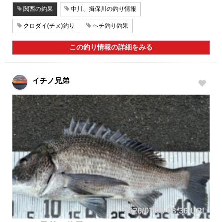
関西の釣果
中川、揖保川の釣り情報
クロダイ(チヌ)釣り
ヘチ釣り釣果
この釣り情報の詳細をみる
イチノ兄弟
2026/07/06 08:36 UP!