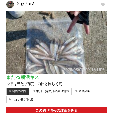
とぉちゃん
2026/08/05 09:15 UP!
また×3朝活キス
今年は当たり確定!! 前回と同じく苅…
関西の釣果
中川、揖保川の釣り情報
キス釣り
ちょい投げ釣果
この釣り情報の詳細をみる