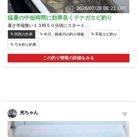
2026/07/28 08:21 UP!
猛暑の中短時間に効率良くテナガエビ釣り
暑さ半端無い１３時５０分頃にスタート…
関西の釣果
中川、揖保川の釣り情報
手長エビ釣り
ウキ釣り釣果
この釣り情報の詳細をみる
光ちゃん