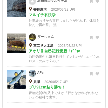
魚類戦士マルイチ君
香住東港
2026/05/22 UP!
マルイチ君快挙
仕事終わりから直行しましたが釣れず、休憩を
挟んで再出撃。 流...
ぎーちゃん
東二見人工島
2026/05/22 UP!
アオリ🦑自己記録更新！(^^)v
前回釣果から毎日釣行してましたが…エギ２本
ロストのみで🦑のア...
AFe
貝塚
2026/05/17 UP!
ブリ91cm粘り勝ち！
青物絶賛5連敗中ですが「行かなければ釣れな
い」の精神で出撃。...