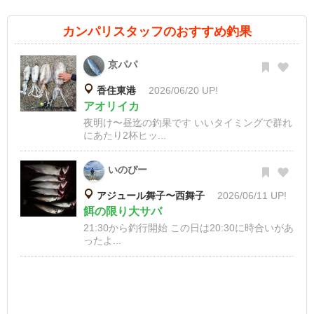
カンパリスタッフのおすすめ釣果
京パパ
香住東港
2026/06/20 UP!
アオリイカ
夜明け〜昼迄の釣果です いいタイミングで群れ
にあたり2杯ヒッ...
いのぴー
アジュール舞子〜西舞子
2026/06/11 UP!
餌の限り大サバ
21:30から釣行開始 この日は20:30に時合いがあ
ったよ...