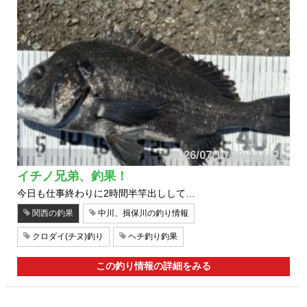
2026/07/10 08:33 UP!
イチノ兄弟、釣果！
今日も仕事終わりに2時間半竿出しして…
関西の釣果
中川、揖保川の釣り情報
クロダイ(チヌ)釣り
ヘチ釣り釣果
この釣り情報の詳細をみる