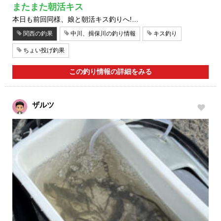
またまた朝活キス
本日も前回同様、娘と朝活キス釣りへ!…
関西の釣果
中川、揖保川の釣り情報
キス釣り
ちょい投げ釣果
この釣り情報の詳細をみる
ザルツ