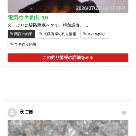
2026/07/23 10:52 UP!
電気ウキ釣り 16
久しぶりに堤防際底ベタで、根魚調査。…
関西の釣果
大蔵海岸の釣り情報
メバル釣り
ウキ釣り釣果
この釣り情報の詳細をみる
夜ご飯