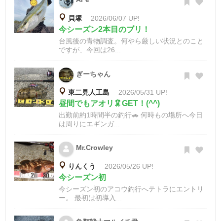
貝塚
2026/06/07 UP!
今シーズン2本目のブリ！
台風後の青物調査。何やら厳しい状況とのこと
ですが、今回は26...
ぎーちゃん
東二見人工島
2026/05/31 UP!
昼間でもアオリ🦑GET！(^^)
出勤前約1時間半の釣行🚗 何時もの場所へ今日
は周りにエギンガ...
Mr.Crowley
りんくう
2026/05/26 UP!
今シーズン初
今シーズン初のアコウ釣行へテトラにエントリ
ー。 最初は初導入...