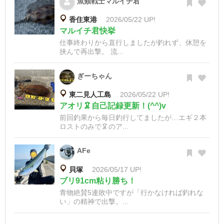
魚類戦士マルイチ君
香住東港
2026/05/22 UP!
マルイチ君快挙
仕事終わりから直行しましたが釣れず、休憩を
挟んで再出撃。 流...
ぎーちゃん
東二見人工島
2026/05/22 UP!
アオリ🦑自己記録更新！(^^)v
前回釣果から毎日釣行してましたが…エギ２本
ロストのみで🦑のア...
AFe
貝塚
2026/05/17 UP!
ブリ91cm粘り勝ち！
青物絶賛5連敗中ですが「行かなければ釣れな
い」の精神で出撃。...