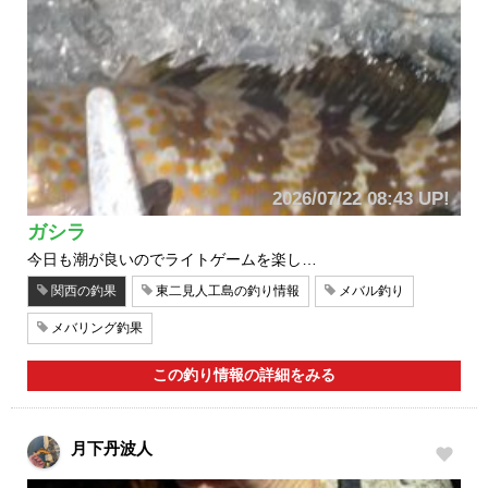
2026/07/22 08:43 UP!
ガシラ
今日も潮が良いのでライトゲームを楽し…
関西の釣果
東二見人工島の釣り情報
メバル釣り
メバリング釣果
この釣り情報の詳細をみる
月下丹波人