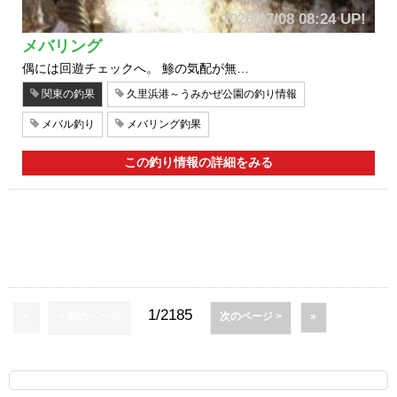
2026/07/08 08:24 UP!
メバリング
偶には回遊チェックへ。 鯵の気配が無…
関東の釣果
久里浜港～うみかぜ公園の釣り情報
メバル釣り
メバリング釣果
この釣り情報の詳細をみる
1/2185
«
< 前のページ
次のページ >
»