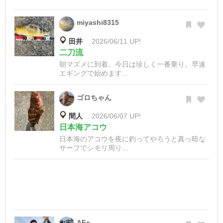
miyashi8315
田井
2026/06/11 UP!
二刀流
朝マズメに到着。今日は珍しく一番乗り。早速
エギングで始めます...
ゴロちゃん
間人
2026/06/07 UP!
日本海アコウ
日本海のアコウを夜に釣ってやろうと真っ暗な
サーフでシモリ周り...
AFe