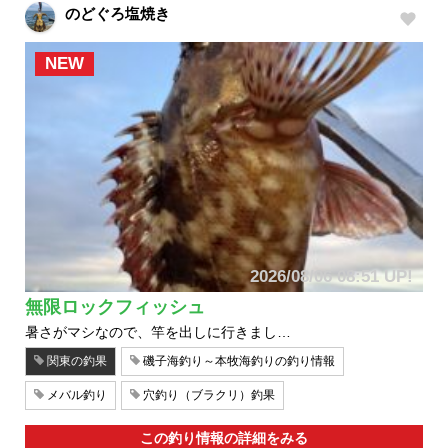
のどぐろ塩焼き
NEW
2026/08/06 08:51 UP!
無限ロックフィッシュ
暑さがマシなので、竿を出しに行きまし…
関東の釣果
磯子海釣り～本牧海釣りの釣り情報
メバル釣り
穴釣り（ブラクリ）釣果
この釣り情報の詳細をみる