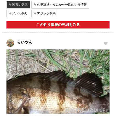
関東の釣果
久里浜港～うみかぜ公園の釣り情報
メバル釣り
アジング釣果
この釣り情報の詳細をみる
らいやん
2026/07/11 17:10 UP!