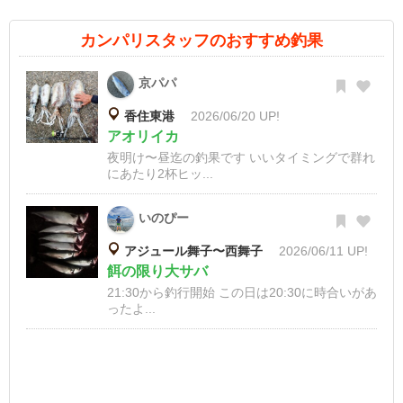
カンパリスタッフのおすすめ釣果
京パパ
香住東港
2026/06/20 UP!
アオリイカ
夜明け〜昼迄の釣果です いいタイミングで群れ
にあたり2杯ヒッ...
いのぴー
アジュール舞子〜西舞子
2026/06/11 UP!
餌の限り大サバ
21:30から釣行開始 この日は20:30に時合いがあ
ったよ...