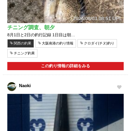
2026/08/03 08:51 UP!
チニング調査、朝夕
8月1日と2日の釣行記録 1日目は朝…
関西の釣果
大阪南港の釣り情報
クロダイ(チヌ)釣り
チニング釣果
この釣り情報の詳細をみる
Naoki