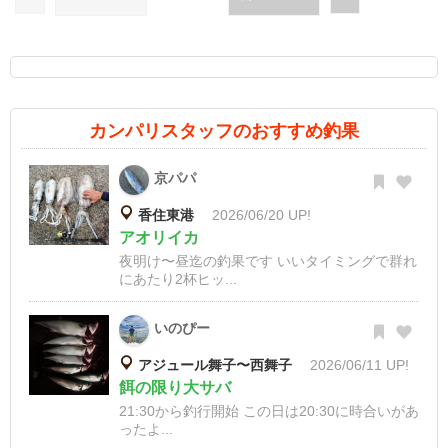
カンパリスタッフのおすすめ釣果
京パパ
香住東港
2026/06/20 UP!
アオリイカ
夜明け〜昼迄の釣果です いいタイミングで群れ
にあたり2杯ヒッ...
いのぴー
アジュール舞子〜西舞子
2026/06/11 UP!
餌の限り大サバ
21:30から釣行開始 この日は20:30に時合いがあ
ったよ...