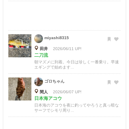
miyashi8315
田井
2026/06/11 UP!
二刀流
朝マズメに到着。今日は珍しく一番乗り。早速
エギングで始めます...
ゴロちゃん
間人
2026/06/07 UP!
日本海アコウ
日本海のアコウを夜に釣ってやろうと真っ暗な
サーフでシモリ周り...