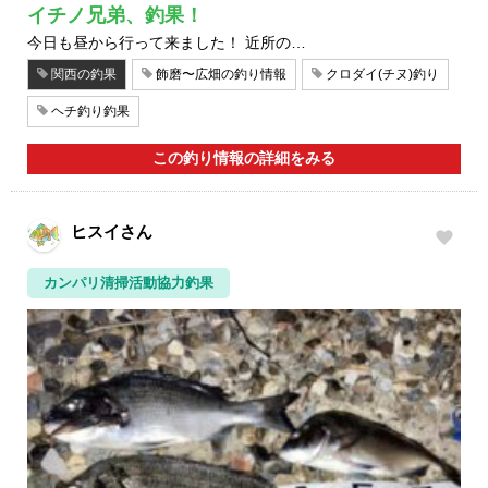
イチノ兄弟、釣果！
今日も昼から行って来ました！ 近所の…
関西の釣果
飾磨〜広畑の釣り情報
クロダイ(チヌ)釣り
ヘチ釣り釣果
この釣り情報の詳細をみる
ヒスイさん
カンパリ清掃活動協力釣果