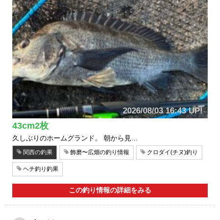
2026/08/03 16:43 UP!
43cm2枚
久しぶりのホームグランド。 朝から見…
関西の釣果
飾磨〜広畑の釣り情報
クロダイ(チヌ)釣り
ヘチ釣り釣果
この釣り情報の詳細をみる