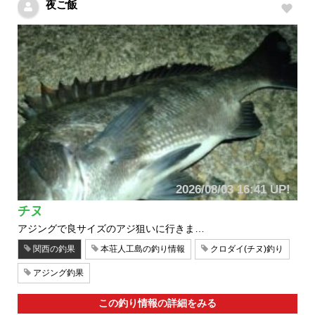
夜ご飯
2026/08/03 16:41 UP!
チヌ
アジングで良サイズのアジ狙いに行きま…
関西の釣果
本荘人工島の釣り情報
クロダイ(チヌ)釣り
アジング釣果
この釣り情報の詳細をみる