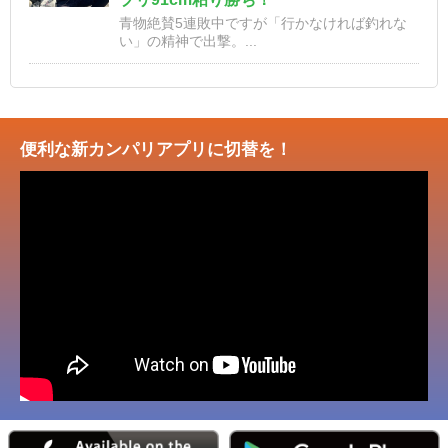
青物絶賛5連敗中ですが「行かなければ釣れな
い」の精神で出撃。...
便利な新カンパリアプリに切替を！