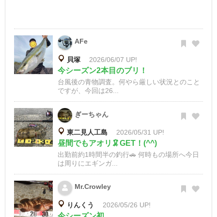
AFe
貝塚
2026/06/07 UP!
今シーズン2本目のブリ！
台風後の青物調査。何やら厳しい状況とのこと
ですが、今回は26...
ぎーちゃん
東二見人工島
2026/05/31 UP!
昼間でもアオリ🦑GET！(^^)
出勤前約1時間半の釣行🚗 何時もの場所へ今日
は周りにエギンガ...
Mr.Crowley
りんくう
2026/05/26 UP!
今シーズン初