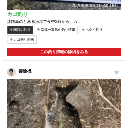
2026/08/03 16:40 UP!
カゴ釣り
淡路島のとある漁港で夜中3時から、カ…
関西の釣果
室津〜富島の釣り情報
ヘダイ釣り
カゴ釣り釣果
この釣り情報の詳細をみる
掃除機