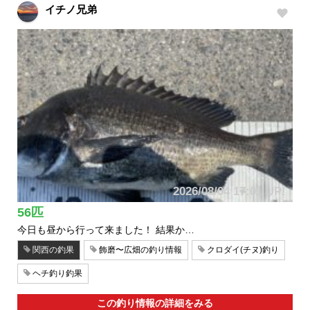
イチノ兄弟
2026/08/04 17:01 UP!
56匹
今日も昼から行って来ました！ 結果か…
関西の釣果
飾磨〜広畑の釣り情報
クロダイ(チヌ)釣り
ヘチ釣り釣果
この釣り情報の詳細をみる