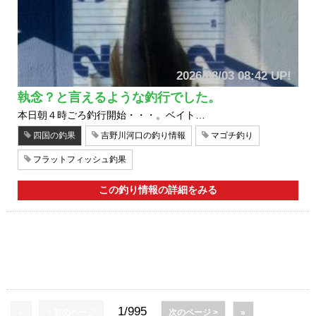
2026/08/03 08:42 UP!
執念？と言えるような釣行でした。
本日朝４時ごろ釣行開始・・・。ベイト…
四国の釣果
吉野川河口の釣り情報
マゴチ釣り
フラットフィッシュ釣果
この釣り情報の詳細をみる
1/995
«
< 前のページ
次のページ >
»