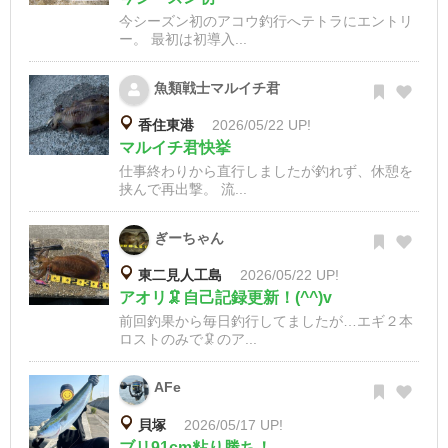
今シーズン初のアコウ釣行へテトラにエントリ
ー。 最初は初導入...
魚類戦士マルイチ君
香住東港
2026/05/22 UP!
マルイチ君快挙
仕事終わりから直行しましたが釣れず、休憩を
挟んで再出撃。 流...
ぎーちゃん
東二見人工島
2026/05/22 UP!
アオリ🦑自己記録更新！(^^)v
前回釣果から毎日釣行してましたが…エギ２本
ロストのみで🦑のア...
AFe
貝塚
2026/05/17 UP!
ブリ91cm粘り勝ち！