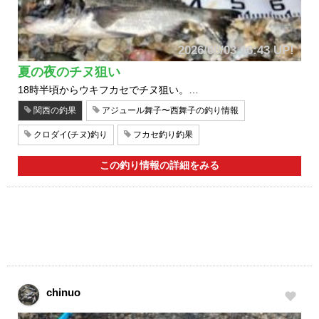
2026/08/03 16:43 UP!
夏の夜のチヌ狙い
18時半頃からウキフカセでチヌ狙い。…
関西の釣果
アジュール舞子〜西舞子の釣り情報
クロダイ(チヌ)釣り
フカセ釣り釣果
この釣り情報の詳細をみる
chinuo