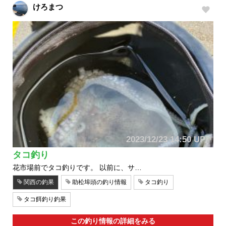
けろまつ
2023/12/23 14:50 UP!
タコ釣り
花市場前でタコ釣りです。 以前に、サ…
関西の釣果
助松埠頭の釣り情報
タコ釣り
タコ餌釣り釣果
この釣り情報の詳細をみる