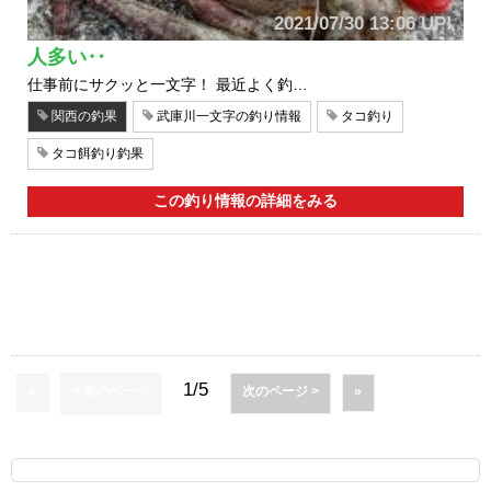
2021/07/30 13:06 UP!
人多い‥
仕事前にサクッと一文字！ 最近よく釣…
関西の釣果
武庫川一文字の釣り情報
タコ釣り
タコ餌釣り釣果
この釣り情報の詳細をみる
1/5
«
< 前のページ
次のページ >
»