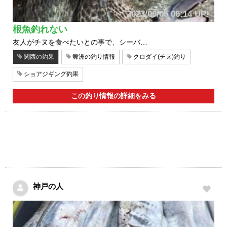
2023/06/05 06:14 UP!
根魚釣れない
友人がチヌを食べたいとの事で、シーバ…
関西の釣果
舞洲の釣り情報
クロダイ(チヌ)釣り
ショアジギング釣果
この釣り情報の詳細をみる
神戸の人