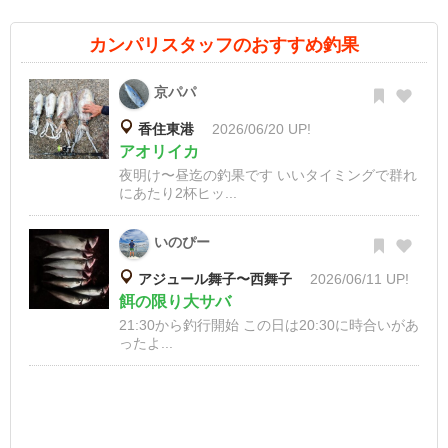
カンパリスタッフのおすすめ釣果
京パパ
香住東港
2026/06/20 UP!
アオリイカ
夜明け〜昼迄の釣果です いいタイミングで群れ
にあたり2杯ヒッ...
いのぴー
アジュール舞子〜西舞子
2026/06/11 UP!
餌の限り大サバ
21:30から釣行開始 この日は20:30に時合いがあ
ったよ...