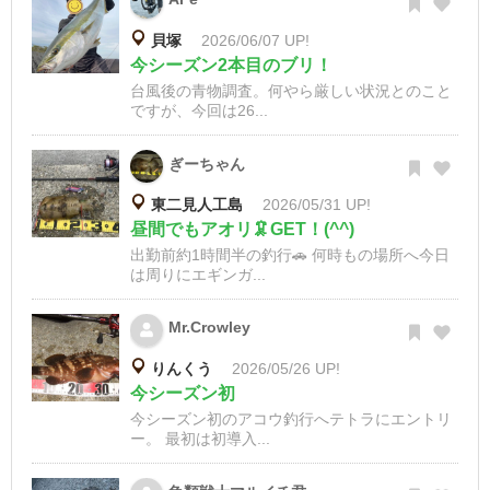
貝塚
2026/06/07 UP!
今シーズン2本目のブリ！
台風後の青物調査。何やら厳しい状況とのこと
ですが、今回は26...
ぎーちゃん
東二見人工島
2026/05/31 UP!
昼間でもアオリ🦑GET！(^^)
出勤前約1時間半の釣行🚗 何時もの場所へ今日
は周りにエギンガ...
Mr.Crowley
りんくう
2026/05/26 UP!
今シーズン初
今シーズン初のアコウ釣行へテトラにエントリ
ー。 最初は初導入...