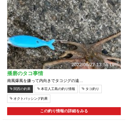
2022/06/27 13:55 UP!
播磨のタコ事情
南風爆風を嫌って内向きでタコジグの遠…
関西の釣果
本荘人工島の釣り情報
タコ釣り
オクトパッシング釣果
この釣り情報の詳細をみる