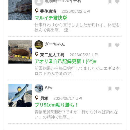
魚類戦士マルイチ君
香住東港
2026/05/22 UP!
マルイチ君快挙
仕事終わりから直行しましたが釣れず、休憩を
挟んで再出撃。 流...
ぎーちゃん
東二見人工島
2026/05/22 UP!
アオリ🦑自己記録更新！(^^)v
前回釣果から毎日釣行してましたが…エギ２本
ロストのみで🦑のア...
AFe
貝塚
2026/05/17 UP!
ブリ91cm粘り勝ち！
青物絶賛5連敗中ですが「行かなければ釣れな
い」の精神で出撃。...