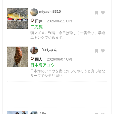
miyashi8315
田井
2026/06/11 UP!
二刀流
朝マズメに到着。今日は珍しく一番乗り。早速
エギングで始めます...
ゴロちゃん
間人
2026/06/07 UP!
日本海アコウ
日本海のアコウを夜に釣ってやろうと真っ暗な
サーフでシモリ周り...
AFe